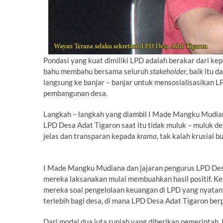
Pondasi yang kuat dimiliki LPD adalah berakar dari k
bahu membahu bersama seluruh
stakeholder
, baik itu 
langsung ke banjar – banjar untuk mensosialisasikan
pembangunan desa.
Langkah – langkah yang diambil I Made Mangku Mudi
LPD Desa Adat Tigaron saat itu tidak muluk – muluk 
jelas dan transparan kepada
krama
, tak kalah krusial b
I Made Mangku Mudiana dan jajaran pengurus LPD Desa
mereka laksanakan mulai membuahkan hasil positif. K
mereka soal pengelolaan keuangan di LPD yang nyat
terlebih bagi desa, di mana LPD Desa Adat Tigaron berp
Dari modal dua juta rupiah yang diberikan pemerintah