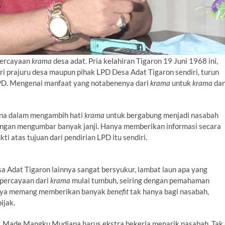
epercayaan
krama
desa adat. Pria kelahiran Tigaron 19 Juni 1968 ini,
dari prajuru desa maupun pihak LPD Desa Adat Tigaron sendiri, turun
 LPD. Mengenai manfaat yang notabenenya dari
krama
untuk
krama
da
ana dalam mengambih hati
krama
untuk bergabung menjadi nasabah
dengan mengumbar banyak janji. Hanya memberikan informasi secara
ukti atas tujuan dari pendirian LPD itu sendiri.
 Adat Tigaron lainnya sangat bersyukur, lambat laun apa yang
epercayaan dari
krama
mulai tumbuh, seiring dengan pemahaman
anya memang memberikan banyak
benefit
tak hanya bagi nasabah,
ijak.
, I Made Mangku Mudiana harus ekstra bekerja menarik nasabah. Tak