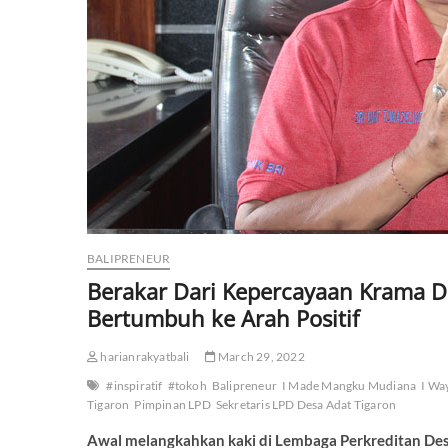
BALIPRENEUR
Berakar Dari Kepercayaan Krama D
Bertumbuh ke Arah Positif
harianrakyatbali
March 29, 2022
#inspiratif
#tokoh
Balipreneur
I Made Mangku Mudiana
I Wa
Tigaron
Pimpinan LPD
Sekretaris LPD Desa Adat Tigaron
Awal melangkahkan kaki di Lembaga Perkreditan De