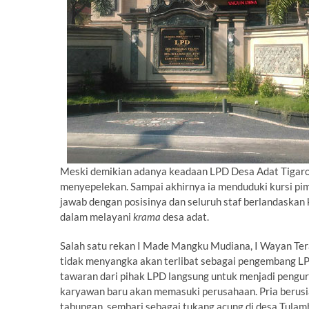
Meski demikian adanya keadaan LPD Desa Adat Tigaron
menyepelekan. Sampai akhirnya ia menduduki kursi p
jawab dengan posisinya dan seluruh staf berlandaskan
dalam melayani
krama
desa adat.
Salah satu rekan I Made Mangku Mudiana, I Wayan Tera
tidak menyangka akan terlibat sebagai pengembang LPD.
tawaran dari pihak LPD langsung untuk menjadi pengur
karyawan baru akan memasuki perusahaan. Pria berusia 
tabungan, sembari sebagai tukang acung di desa Tulam