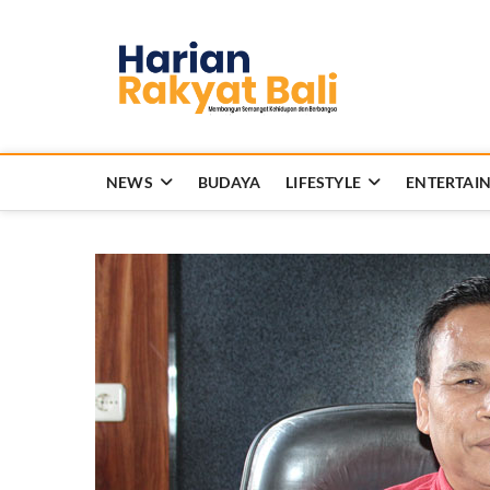
Skip
to
Harian 
content
MEMBANGUN SEMANG
NEWS
BUDAYA
LIFESTYLE
ENTERTAI