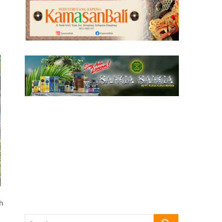
h
Search