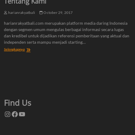
Tentang Kami
harianrakyatbali
October 29, 2017
harianrakyatbali.com merupakan platform media daring Indonesia
dengan segmen umum mengulas berbagai informasi secara lugas
dan kredibel untuk dijadikan referensi pemberitaan yang aktual dan
independen serta mampu menjadi starting…
Tentang
Selengkapnya
Kami
Find Us
Instagram
Facebook
YouTube