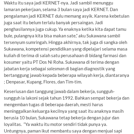
Waktu itu saya jadi KERNET-nya. Jadi sambil menunggu
lamaran pekerjaan, selama 3 bulan saya jadi KERNET. Dan
pengalaman jadi KERNET dulu memang asyik. Karena kebetulan
juga saat itu belum terlalu banyak persaingan. Jadi
penghasilannya juga cukup. Ya enaknya ketika kita dapat tamu
bule, pulangnya kita bisa makan sate,” aku Sukawana sambil
tersenyum sumringah. Hingga akhirnya, tak juga di sangka oleh
Sukawana, kompetensi pendidikan yang dipelajari selama masa
kuliah di terima di salah satu perusahaan di bidang farmasi dan
kosumer yaitu PT Dos Ni Roha. Sukawana di terima dengan
jabatan kerja sebagai
salesman
di bagian diagnostik yang
bertanggung jawab kepada beberapa wilayah kerja, diantaranya
; Denpasar, Kupang, Flores, dan Tim-tim.
Keseriusan dan tanggung jawab dalam bekerja, sungguh-
sungguh ia lakoni sejak tahun 1992. Bahkan sempat bekerja dan
mengemban tugas di beberapa daerah, mesti harus
meninggalkan keluarga kecilnya yang saat itu anaknya masih
berusia 10 bulan, Sukawana tetap bekerja dengan jujur dan
loyalitas. “Ya waktu itu motor sendiri tidak punya ya.
Untungnya, paman ikut membantu saya dengan menjual sapi