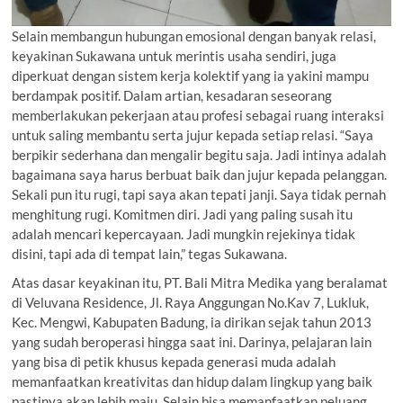
Selain membangun hubungan emosional dengan banyak relasi,
keyakinan Sukawana untuk merintis usaha sendiri, juga
diperkuat dengan sistem kerja kolektif yang ia yakini mampu
berdampak positif. Dalam artian, kesadaran seseorang
memberlakukan pekerjaan atau profesi sebagai ruang interaksi
untuk saling membantu serta jujur kepada setiap relasi. “Saya
berpikir sederhana dan mengalir begitu saja. Jadi intinya adalah
bagaimana saya harus berbuat baik dan jujur kepada pelanggan.
Sekali pun itu rugi, tapi saya akan tepati janji. Saya tidak pernah
menghitung rugi. Komitmen diri. Jadi yang paling susah itu
adalah mencari kepercayaan. Jadi mungkin rejekinya tidak
disini, tapi ada di tempat lain,” tegas Sukawana.
Atas dasar keyakinan itu, PT. Bali Mitra Medika yang beralamat
di Veluvana Residence, Jl. Raya Anggungan No.Kav 7, Lukluk,
Kec. Mengwi, Kabupaten Badung, ia dirikan sejak tahun 2013
yang sudah beroperasi hingga saat ini. Darinya, pelajaran lain
yang bisa di petik khusus kepada generasi muda adalah
memanfaatkan kreativitas dan hidup dalam lingkup yang baik
pastinya akan lebih maju. Selain bisa memanfaatkan peluang