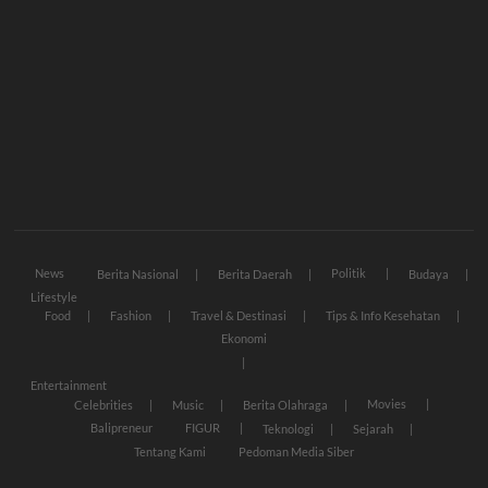
News
Politik
Berita Nasional
Berita Daerah
Budaya
Lifestyle
Food
Fashion
Travel & Destinasi
Tips & Info Kesehatan
Ekonomi
Entertainment
Movies
Celebrities
Music
Berita Olahraga
Balipreneur
FIGUR
Teknologi
Sejarah
Tentang Kami
Pedoman Media Siber