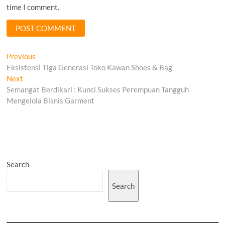
time I comment.
Post
Previous
Previous
post:
Eksistensi Tiga Generasi Toko Kawan Shoes & Bag
navigation
Next
Next
post:
Semangat Berdikari : Kunci Sukses Perempuan Tangguh
Mengelola Bisnis Garment
Search
Search