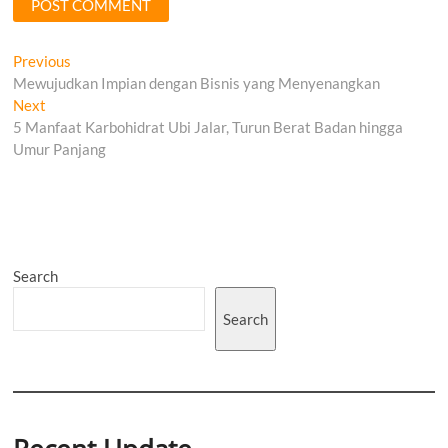
Post
Previous
Previous
post:
Mewujudkan Impian dengan Bisnis yang Menyenangkan
navigation
Next
Next
post:
5 Manfaat Karbohidrat Ubi Jalar, Turun Berat Badan hingga
Umur Panjang
Search
Search