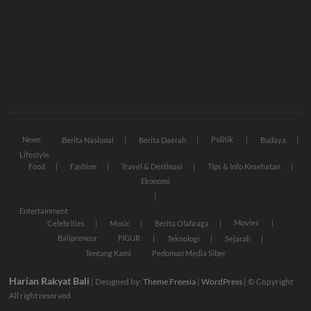
News
Politik
Berita Nasional
Berita Daerah
Budaya
Lifestyle
Food
Fashion
Travel & Destinasi
Tips & Info Kesehatan
Ekonomi
Entertainment
Movies
Celebrities
Music
Berita Olahraga
Balipreneur
FIGUR
Teknologi
Sejarah
Tentang Kami
Pedoman Media Siber
Harian Rakyat Bali
| Designed by:
Theme Freesia
|
WordPress
| © Copyright
All right reserved