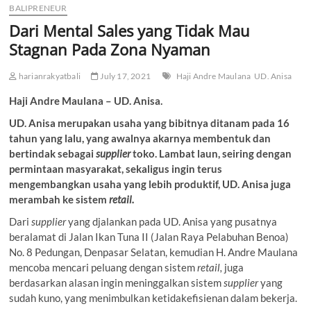
BALIPRENEUR
Dari Mental Sales yang Tidak Mau
Stagnan Pada Zona Nyaman
harianrakyatbali
July 17, 2021
Haji Andre Maulana
UD. Anisa
Haji Andre Maulana – UD. Anisa.
UD. Anisa merupakan usaha yang bibitnya ditanam pada 16
tahun yang lalu, yang awalnya akarnya membentuk dan
bertindak sebagai
supplier
toko. Lambat laun, seiring dengan
permintaan masyarakat, sekaligus ingin terus
mengembangkan usaha yang lebih produktif, UD. Anisa juga
merambah ke sistem
retail.
Dari
supplier
yang djalankan pada UD. Anisa yang pusatnya
beralamat di Jalan Ikan Tuna II (Jalan Raya Pelabuhan Benoa)
No. 8 Pedungan, Denpasar Selatan, kemudian H. Andre Maulana
mencoba mencari peluang dengan sistem
retail,
juga
berdasarkan alasan ingin meninggalkan sistem
supplier
yang
sudah kuno, yang menimbulkan ketidakefisienan dalam bekerja.