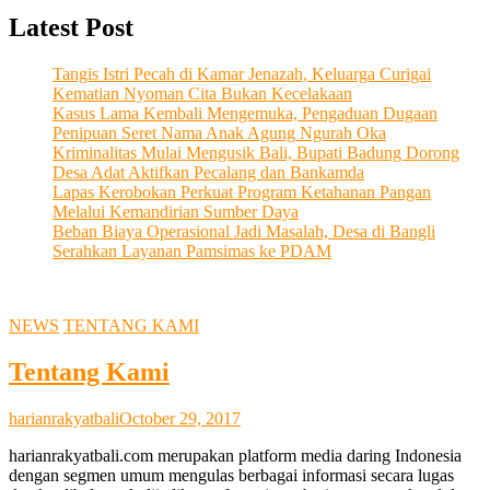
Latest Post
Tangis Istri Pecah di Kamar Jenazah, Keluarga Curigai
Kematian Nyoman Cita Bukan Kecelakaan
Kasus Lama Kembali Mengemuka, Pengaduan Dugaan
Penipuan Seret Nama Anak Agung Ngurah Oka
Kriminalitas Mulai Mengusik Bali, Bupati Badung Dorong
Desa Adat Aktifkan Pecalang dan Bankamda
Lapas Kerobokan Perkuat Program Ketahanan Pangan
Melalui Kemandirian Sumber Daya
Beban Biaya Operasional Jadi Masalah, Desa di Bangli
Serahkan Layanan Pamsimas ke PDAM
NEWS
TENTANG KAMI
Tentang Kami
harianrakyatbali
October 29, 2017
harianrakyatbali.com merupakan platform media daring Indonesia
dengan segmen umum mengulas berbagai informasi secara lugas