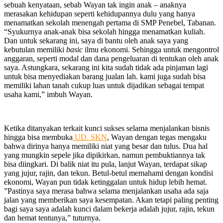
sebuah kenyataan, sebab Wayan tak ingin anak – anaknya
merasakan kehidupan seperti kehidupannya dulu yang hanya
menamatkan sekolah menengah pertama di SMP Penebel, Tabanan.
“Syukurnya anak-anak bisa sekolah hingga menamatkan kuliah.
Dan untuk sekarang ini, saya di bantu oleh anak saya yang
kebutulan memiliki
basic
ilmu ekonomi. Sehingga untuk mengontrol
anggaran, seperti modal dan dana pengeluaran di tentukan oleh anak
saya. Astungkara, sekarang ini kita sudah tidak ada pinjaman lagi
untuk bisa menyediakan barang jualan lah. kami juga sudah bisa
memiliki lahan tanah cukup luas untuk dijadikan sebagai tempat
usaha kami,” imbuh Wayan.
Ketika ditanyakan terkait kunci sukses selama menjalankan bisnis
hingga bisa membuka
UD. SKN
, Wayan dengan tegas mengaku
bahwa dirinya hanya memiliki niat yang besar dan tulus. Dua hal
yang mungkin sepele jika dipikirkan, namun pembuktiannya tak
bisa diingkari. Di balik niat itu pula, lanjut Wayan, terdapat sikap
yang jujur, rajin, dan tekun. Betul-betul memahami dengan kondisi
ekonomi, Wayan pun tidak ketinggalan untuk hidup lebih hemat.
”Pastinya saya merasa bahwa selama menjalankan usaha ada saja
jalan yang memberikan saya kesempatan. Akan tetapi paling penting
bagi saya saya adalah kunci dalam bekerja adalah jujur, rajin, tekun
dan hemat tentunya,” tuturnya.