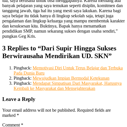
tua, saya berusaha untuk bisa menggapainya. Karena memang ada
banyak pelajaran yang saya temukan seperti disiplin, komitmen dan
tanggung jawab, tiga hal itu yang mesti saya lakukan. Karena bagi
saya belajar itu tidak hanya di lingkup sekolah saja, tetapi juga
pengalaman dan lingkup keluarga yang mampu membentuk karakter
dan kesuksesan kita. Buktinya, Bapak hanya menamatkan
pendidikan SMP, namun sekarang sukses dengan usaha sendiri,”
pungkas Geg Kris.
3 Replies to “Dari Supir Hingga Sukses
Berwirausaha Mendirikan UD. SKN”
Pingback:
Memotivasi Diri Untuk Terus Belajar dan Terbuka
Pada Dunia Baru
Pingback:
Mewujudkan Impian Bermodal Ketekunan
Pingback:
Mendapat Simpatisan Dari Masyarakat, Harusnya
Kembali ke Masyarakat dan Mensejahterakan
Leave a Reply
Your email address will not be published.
Required fields are
marked
*
Comment
*