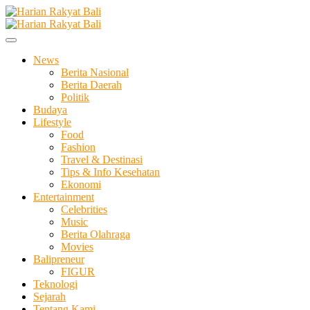
Skip
to
Membangun Semangat Kehidupan dan Berbangsa
content
Harian Rakyat Bali
News
Berita Nasional
Berita Daerah
Politik
Budaya
Lifestyle
Food
Fashion
Travel & Destinasi
Tips & Info Kesehatan
Ekonomi
Entertainment
Celebrities
Music
Berita Olahraga
Movies
Balipreneur
FIGUR
Teknologi
Sejarah
Tentang Kami