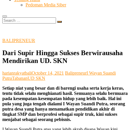
Pedoman Media Siber
Search
…
BALIPRENEUR
Dari Supir Hingga Sukses Berwirausaha
Mendirikan UD. SKN
harianrakyatbali
October 14, 2021
Balipreneur
I Wayan Suandi
Putra
Tabanan
UD SKN
Setiap niat yang besar dan di barengi usaha serta kerja keras,
tentu tidak selalu menghianati hasil. Semuanya selalu bermuara
pada kesempatan-kesempatan hidup yang lebih baik. Hal ini
pula yang juga tengah dialami I Wayan Suandi Putra, seorang
putra desa yang hanya menamatkan pendidikan akhir di
tingkat SMP dan berprofesi sebagai supir truk, kini sukses
menjabat sebagai seorang pebisnis.
I Wayan Suandi Putra atau yang lebih akrab disapa Wayan kini