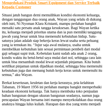
Mengedukasi Produk Smart Equipment dan Service Terbaik
Kepada Customer
Situasi jatuh bangun demi memulihkan kondisi ekonomi keluarga,
dengan tanggungan dua orang anak, Wayan yang selalu di dukung
oleh istri, Ni Nyoman Klara Kristanti, mampu perlahan bangkit
menaiki satu persatu anak tangga kesuksesan. Bagi Wayan ketika
itu, keluarga menjadi prioritas utama dan ia pun memiliki tanggung
jawab yang besar untuk bisa memenuhi kebutuhan hidup. Satu-
satunya jalan adalah siap bekerja keras lewat usaha serta peluang
yang ia temukan itu. “Jujur saja awal mulanya, usaha untuk
membelikan kebutuhan lain sesuai permintaan pembeli dari modal
gaji sebagai supir truk. Kebetulan kami sudah ada anak 2 orang,
kondis waktu itu betul-betul saya mulai dari nol, sehingga cara lain
untuk bisa menambah modal lewat sejumlah pinjaman. Kita butuh
sertifikat pinjaman untuk dijadikan modal, sehingga bisa memenuhi
kebutuhan juga dan memang butuh kerja keras untuk memenuhi itu
semua,” aku Wayan.
Berkat keseriusan, keuletan dan kerja kerasnya, pria kelahiran
Tabanan, 19 Maret 1956 ini perlahan mampu bangkit memperbaiki
keadaan ekonomi keluarga. Tak hanya membuka toko penjualan
bahan bangunan dengan ukuran bangunan seadanya, namun juga
pencapaian Wayan bersama istri mampu menyekolahkan dua orang
anaknya hingga lulus kuliah. Harapan dan doa yang tentu menjadi