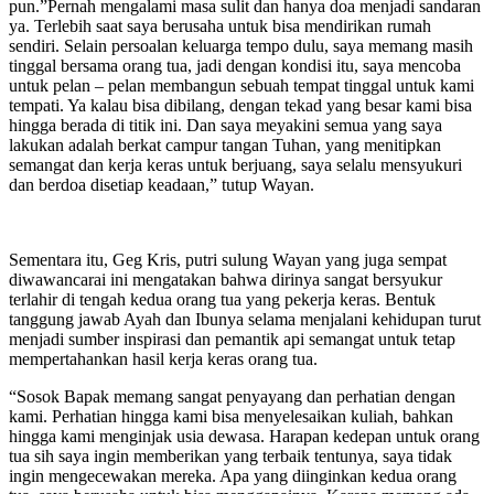
pun.”Pernah mengalami masa sulit dan hanya doa menjadi sandaran
ya. Terlebih saat saya berusaha untuk bisa mendirikan rumah
sendiri. Selain persoalan keluarga tempo dulu, saya memang masih
tinggal bersama orang tua, jadi dengan kondisi itu, saya mencoba
untuk pelan – pelan membangun sebuah tempat tinggal untuk kami
tempati. Ya kalau bisa dibilang, dengan tekad yang besar kami bisa
hingga berada di titik ini. Dan saya meyakini semua yang saya
lakukan adalah berkat campur tangan Tuhan, yang menitipkan
semangat dan kerja keras untuk berjuang, saya selalu mensyukuri
dan berdoa disetiap keadaan,” tutup Wayan.
Sementara itu, Geg Kris, putri sulung Wayan yang juga sempat
diwawancarai ini mengatakan bahwa dirinya sangat bersyukur
terlahir di tengah kedua orang tua yang pekerja keras. Bentuk
tanggung jawab Ayah dan Ibunya selama menjalani kehidupan turut
menjadi sumber inspirasi dan pemantik api semangat untuk tetap
mempertahankan hasil kerja keras orang tua.
“Sosok Bapak memang sangat penyayang dan perhatian dengan
kami. Perhatian hingga kami bisa menyelesaikan kuliah, bahkan
hingga kami menginjak usia dewasa. Harapan kedepan untuk orang
tua sih saya ingin memberikan yang terbaik tentunya, saya tidak
ingin mengecewakan mereka. Apa yang diinginkan kedua orang