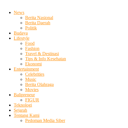
News
Berita Nasional
Berita Daerah
Politik
Budaya
Lifestyle
Food
Fashion
Travel & Destinasi
Tips & Info Kesehatan
Ekonomi
Entertainment
Celebrities
Music
Berita Olahraga
Movies
Balipreneur
FIGUR
Teknologi
Sejarah
Tentang Kami
Pedoman Media Siber