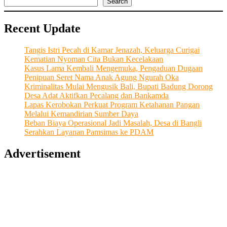
Search
Recent Update
Tangis Istri Pecah di Kamar Jenazah, Keluarga Curigai
Kematian Nyoman Cita Bukan Kecelakaan
Kasus Lama Kembali Mengemuka, Pengaduan Dugaan
Penipuan Seret Nama Anak Agung Ngurah Oka
Kriminalitas Mulai Mengusik Bali, Bupati Badung Dorong
Desa Adat Aktifkan Pecalang dan Bankamda
Lapas Kerobokan Perkuat Program Ketahanan Pangan
Melalui Kemandirian Sumber Daya
Beban Biaya Operasional Jadi Masalah, Desa di Bangli
Serahkan Layanan Pamsimas ke PDAM
Advertisement