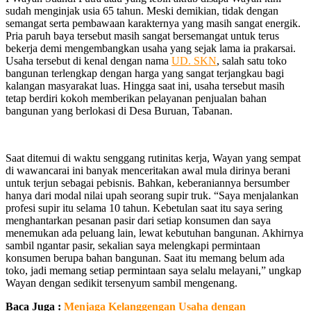
sudah menginjak usia 65 tahun. Meski demikian, tidak dengan
semangat serta pembawaan karakternya yang masih sangat energik.
Pria paruh baya tersebut masih sangat bersemangat untuk terus
bekerja demi mengembangkan usaha yang sejak lama ia prakarsai.
Usaha tersebut di kenal dengan nama
UD. SKN
, salah satu toko
bangunan terlengkap dengan harga yang sangat terjangkau bagi
kalangan masyarakat luas. Hingga saat ini, usaha tersebut masih
tetap berdiri kokoh memberikan pelayanan penjualan bahan
bangunan yang berlokasi di Desa Buruan, Tabanan.
Saat ditemui di waktu senggang rutinitas kerja, Wayan yang sempat
di wawancarai ini banyak menceritakan awal mula dirinya berani
untuk terjun sebagai pebisnis. Bahkan, keberaniannya bersumber
hanya dari modal nilai upah seorang supir truk. “Saya menjalankan
profesi supir itu selama 10 tahun. Kebetulan saat itu saya sering
menghantarkan pesanan pasir dari setiap konsumen dan saya
menemukan ada peluang lain, lewat kebutuhan bangunan. Akhirnya
sambil ngantar pasir, sekalian saya melengkapi permintaan
konsumen berupa bahan bangunan. Saat itu memang belum ada
toko, jadi memang setiap permintaan saya selalu melayani,” ungkap
Wayan dengan sedikit tersenyum sambil mengenang.
Baca Juga :
Menjaga Kelanggengan Usaha dengan