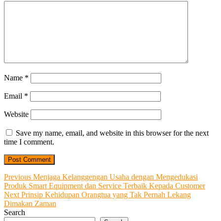
Name
*
Email
*
Website
Save my name, email, and website in this browser for the next
time I comment.
Post
Previous
Previous
Menjaga Kelanggengan Usaha dengan Mengedukasi
post:
Produk Smart Equipment dan Service Terbaik Kepada Customer
navigation
Next
Next
Prinsip Kehidupan Orangtua yang Tak Pernah Lekang
post:
Dimakan Zaman
Search