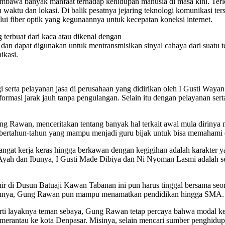
embawa banyak manfaat terhadap kehidupan manusia di masa kini. Terleb
waktu dan lokasi. Di balik pesatnya jejaring teknologi komunikasi t
i fiber optik yang kegunaannya untuk kecepatan koneksi internet.
 terbuat dari kaca atau dikenal dengan
ut dan dapat digunakan untuk mentransmisikan sinyal cahaya dari suatu t
ikasi.
gi serta pelayanan jasa di perusahaan yang didirikan oleh I Gusti Wa
ormasi jarak jauh tanpa pengulangan. Selain itu dengan pelayanan se
g Rawan, menceritakan tentang banyak hal terkait awal mula dirinya 
an bertahun-tahun yang mampu menjadi guru bijak untuk bisa memaham
angat kerja keras hingga berkawan dengan kegigihan adalah karakter ya
. Ayah dan Ibunya, I Gusti Made Dibiya dan Ni Nyoman Lasmi adalah 
i Dusun Batuaji Kawan Tabanan ini pun harus tinggal bersama seoran
sannya, Gung Rawan pun mampu menamatkan pendidikan hingga SMA.
eperti layaknya teman sebaya, Gung Rawan tetap percaya bahwa moda
 merantau ke kota Denpasar. Misinya, selain mencari sumber penghid