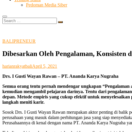
Pedoman Media Siber
Search
…
BALIPRENEUR
Dibesarkan Oleh Pengalaman, Konsisten d
harianrakyatbali
April 5, 2021
Drs. I Gusti Wayan Rawan – PT. Ananda Karya Nugraha
Semua orang tentu pernah mendengar ungkapan “Pengalaman ada
kemudian mengambil pelajaran darinya. Tentu dari pengalama
depan. Metode empiris yang cukup efektif untuk menyelesaikan 
langkah meniti karir.
Sosok Drs. I Gusti Wayan Rawan merupakan aktor penting di balik pe
perusahaan yang masuk dalam perhitungan jasa yang siap menyediakan
Perusahaannya di kenal dengan nama PT. Ananda Karya Nugraha yan