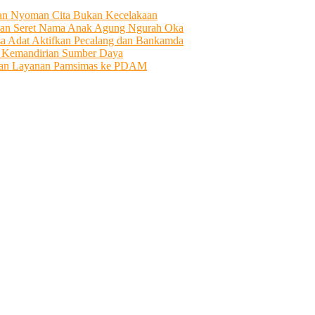
tian Nyoman Cita Bukan Kecelakaan
an Seret Nama Anak Agung Ngurah Oka
sa Adat Aktifkan Pecalang dan Bankamda
i Kemandirian Sumber Daya
ahkan Layanan Pamsimas ke PDAM