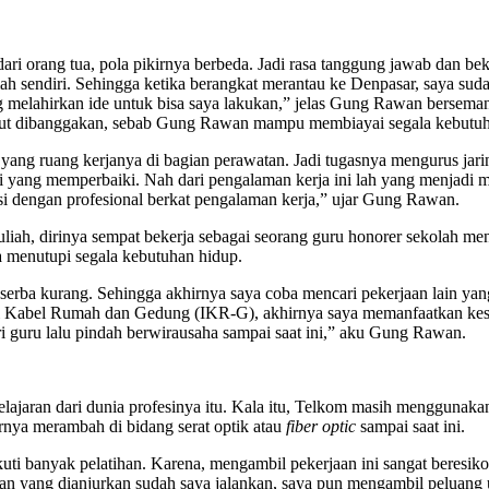
ari orang tua, pola pikirnya berbeda. Jadi rasa tanggung jawab dan bek
mah sendiri. Sehingga ketika berangkat merantau ke Denpasar, saya suda
melahirkan ide untuk bisa saya lakukan,” jelas Gung Rawan bersemanga
atut dibanggakan, sebab Gung Rawan mampu membiayai segala kebutuhan
yang ruang kerjanya di bagian perawatan. Jadi tugasnya mengurus jari
i yang memperbaiki. Nah dari pengalaman kerja ini lah yang menjadi mo
 dengan profesional berkat pengalaman kerja,” ujar Gung Rawan.
iah, dirinya sempat bekerja sebagai seorang guru honorer sekolah me
isa menutupi segala kebutuhan hidup.
ntu serba kurang. Sehingga akhirnya saya coba mencari pekerjaan lain y
i Kabel Rumah dan Gedung (IKR-G), akhirnya saya memanfaatkan kesem
i guru lalu pindah berwirausaha sampai saat ini,” aku Gung Rawan.
ajaran dari dunia profesinya itu. Kala itu, Telkom masih menggunaka
rnya merambah di bidang serat optik atau
fiber optic
sampai saat ini.
ikuti banyak pelatihan. Karena, mengambil pekerjaan ini sangat beresi
ntuan yang dianjurkan sudah saya jalankan, saya pun mengambil pelua