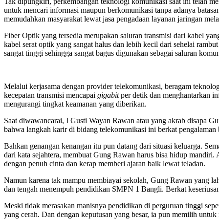
Tak dipungkiri, perkembangan teknologi komunikasi saat ini telah m
untuk mencari informasi maupun berkomunikasi tanpa adanya batasan 
memudahkan masyarakat lewat jasa pengadaan layanan jaringan melalu
Fiber Optik yang tersedia merupakan saluran transmisi dari kabel yang
kabel serat optik yang sangat halus dan lebih kecil dari sehelai ramb
sangat tinggi sehingga sangat bagus digunakan sebagai saluran komun
Melalui kerjasama dengan provider telekomunikasi, beragam teknolo
kecepatan transmisi mencapai
gigabit
per detik dan menghantarkan inf
mengurangi tingkat keamanan yang diberikan.
Saat diwawancarai, I Gusti Wayan Rawan atau yang akrab disapa Gun
bahwa langkah karir di bidang telekomunikasi ini berkat pengalam
Bahkan genangan kenangan itu pun datang dari situasi keluarga. Sem
dari kata sejahtera, membuat Gung Rawan harus bisa hidup mandiri
dengan penuh cinta dan kerap memberi ajaran baik lewat teladan.
Namun karena tak mampu membiayai sekolah, Gung Rawan yang lahir d
dan tengah menempuh pendidikan SMPN 1 Bangli. Berkat keseriu
Meski tidak merasakan manisnya pendidikan di perguruan tinggi s
yang cerah. Dan dengan keputusan yang besar, ia pun memilih untuk