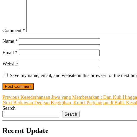
Comment
*
Name
*
Email
*
Website
Save my name, email, and website in this browser for the next ti
Post
Previous
Previous
Kesederhanaan Jiwa yang Membesarkan : Dari Kuli Hingga
Next
post:
Next
Berkawan Dengan Kegigihan, Kunci Perjuangan di Balik Kesu
navigation
post:
Search
Search
Recent Update