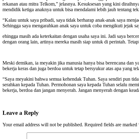
rekanan atau mitra Telkom,” jelasnya. Kesuksesan yang kini diraihn
mendidik ketiga anaknya untuk bisa mendalami lebih jauh tentang te
“Kalau untuk saya pribadi, saya tidak berharap anak-anak saya menja
Sehingga saya mengarahkan anak saya untuk coba mengikuti jejak s
ehingga masih ada keterkaitan dengan usaha saya ini. Jadi saya berce
dengan orang lain, artinya mereka masih siap untuk di perintah. Tet
Meski demikan, ia meyakin jika manusia hanya bisa berencana dan yan
bekerja keras dan juga berdoa untuk tetap bersyukur atas apa yang tel
“Saya meyakini bahwa semua kehendak Tuhan. Saya sendiri pun tidak p
serahkan kepada Tuhan. Permohonan saya kepada Tuhan selalu memint
bekerja, berdoa dan jangan menyerah. Jangan menyerah dengan kea
Leave a Reply
Your email address will not be published.
Required fields are marked