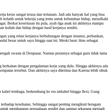
erja keras sangat terasa dan tertanam. Jadi ada banyak hal yang bisa
h terlatih untuk bekerja yang tentu untuk kebutuhan hidup, menafkahi
t. Berkat keseriusan itu pula, ayah tiga anak ini akhirnya mampu
 kuliah dan hidup dengan hasil kerjanya sendiri.
ngan yang relasi kerjanya berhubungan dengan instansi, perbankan,
dal besar untuk saya hingga saat ini. Meski basic ilmu sebagai
nengah swasta di Denpasar. Namun perannya sebagai guru tidak lama
ang berkaitan dengan pengalaman kerja yang dulu. Hingga akhirnya ada
patan tersebut. Dan akhirnya saya diterima dan Karena lebih sibuk
n kabel tembaga, berkembang ke era nirkabel hingga flexi, Gung
ko terhadap kesehatan. Sehingga sangat penting mengikuti beragam
ng untuk membangun perusahaan sendiri dan sampai sekarang menjadi