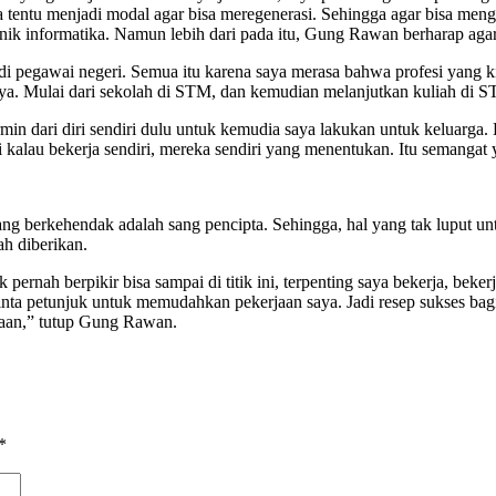
ya tentu menjadi modal agar bisa meregenerasi. Sehingga agar bisa me
knik informatika. Namun lebih dari pada itu, Gung Rawan berharap aga
di pegawai negeri. Semua itu karena saya merasa bahwa profesi yang ki
aya. Mulai dari sekolah di STM, dan kemudian melanjutkan kuliah di
rmin dari diri sendiri dulu untuk kemudia saya lakukan untuk keluarga.
api kalau bekerja sendiri, mereka sendiri yang menentukan. Itu semanga
g berkehendak adalah sang pencipta. Sehingga, hal yang tak luput unt
ah diberikan.
ernah berpikir bisa sampai di titik ini, terpenting saya bekerja, bek
a petunjuk untuk memudahkan pekerjaan saya. Jadi resep sukses bagi 
daan,” tutup Gung Rawan.
*