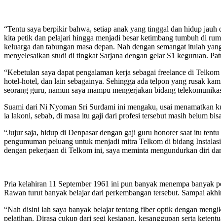
“Tentu saya berpikir bahwa, setiap anak yang tinggal dan hidup jauh d
kita petik dan pelajari hingga menjadi besar ketimbang tumbuh di ru
keluarga dan tabungan masa depan. Nah dengan semangat itulah yang 
menyelesaikan studi di tingkat Sarjana dengan gelar S1 keguruan. P
“Kebetulan saya dapat pengalaman kerja sebagai freelance di Telkom 
hotel-hotel, dan lain sebagainya. Sehingga ada telpon yang rusak kam
seorang guru, namun saya mampu mengerjakan bidang telekomunikasi
Suami dari Ni Nyoman Sri Surdami ini mengaku, usai menamatkan kul
ia lakoni, sebab, di masa itu gaji dari profesi tersebut masih belum b
“Jujur saja, hidup di Denpasar dengan gaji guru honorer saat itu te
pengumuman peluang untuk menjadi mitra Telkom di bidang Instalas
dengan pekerjaan di Telkom ini, saya meminta mengundurkan diri dar
Pria kelahiran 11 September 1961 ini pun banyak menempa banyak pel
Rawan turut banyak belajar dari perkembangan tersebut. Sampai akhi
“Nah disini lah saya banyak belajar tentang fiber optik dengan meng
pelatihan. Dirasa cukup dari segi kesiapan, kesanggupan serta kete