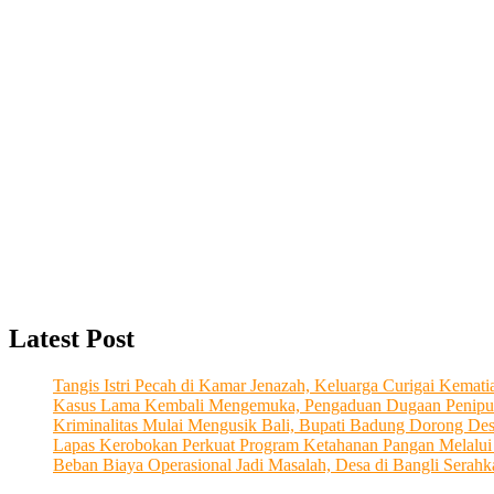
Latest Post
Tangis Istri Pecah di Kamar Jenazah, Keluarga Curigai Kema
Kasus Lama Kembali Mengemuka, Pengaduan Dugaan Penipu
Kriminalitas Mulai Mengusik Bali, Bupati Badung Dorong De
Lapas Kerobokan Perkuat Program Ketahanan Pangan Melalu
Beban Biaya Operasional Jadi Masalah, Desa di Bangli Ser