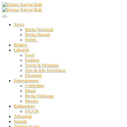
Skip
to
Membangun Semangat Kehidupan dan Berbangsa
content
Harian Rakyat Bali
News
Berita Nasional
Berita Daerah
Politik
Budaya
Lifestyle
Food
Fashion
Travel & Destinasi
Tips & Info Kesehatan
Ekonomi
Entertainment
Celebrities
Music
Berita Olahraga
Movies
Balipreneur
FIGUR
Teknologi
Sejarah
Tentang Kami