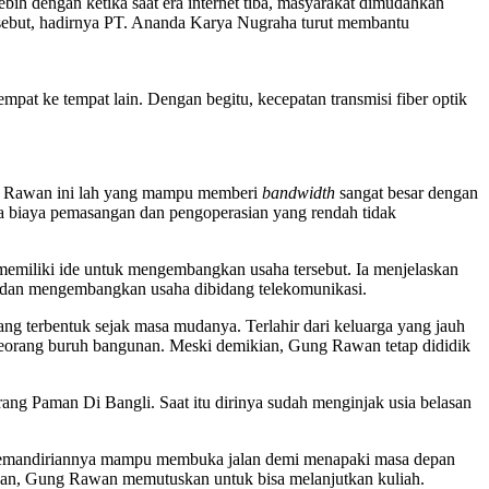
ih dengan ketika saat era internet tiba, masyarakat dimudahkan
ersebut, hadirnya PT. Ananda Karya Nugraha turut membantu
empat ke tempat lain. Dengan begitu, kecepatan transmisi fiber optik
yan Rawan ini lah yang mampu memberi
bandwidth
sangat besar dengan
rta biaya pemasangan dan pengoperasian yang rendah tidak
memiliki ide untuk mengembangkan usaha tersebut. Ia menjelaskan
i dan mengembangkan usaha dibidang telekomunikasi.
ng terbentuk sejak masa mudanya. Terlahir dari keluarga yang jauh
seorang buruh bangunan. Meski demikian, Gung Rawan tetap dididik
g Paman Di Bangli. Saat itu dirinya sudah menginjak usia belasan
l kemandiriannya mampu membuka jalan demi menapaki masa depan
upan, Gung Rawan memutuskan untuk bisa melanjutkan kuliah.