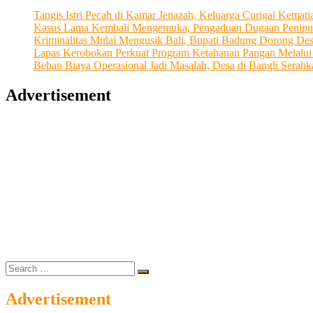
Tangis Istri Pecah di Kamar Jenazah, Keluarga Curigai Kema
Kasus Lama Kembali Mengemuka, Pengaduan Dugaan Penipu
Kriminalitas Mulai Mengusik Bali, Bupati Badung Dorong De
Lapas Kerobokan Perkuat Program Ketahanan Pangan Melalu
Beban Biaya Operasional Jadi Masalah, Desa di Bangli Ser
Advertisement
Search
…
Advertisement