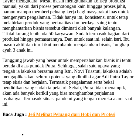
Taylor mengudara. Meski masih menggunakan konsep produksi
manual, yakni dari proses pemotongan kain hinggga proses jahit,
namun mampu memberi peluang kerja bagi masyarakat luas untuk
mengenyam pengalaman. Tidak hanya itu, konsistensi untuk tetap
melahirkan produk yang berkualitas dan berdaya saing tentu
menghantarkan bisnis tersebut diminati oleh banyak kalangan.
“Total kurang lebih ada 50 karyawan. Sudah termasuk bagian dari
produksi hingga pemasarannya. Dan untuk saat ini, selain istri, Ibu
masuh aktif dan turut ikut membantu menjalankan bisnis,” ungkap
ayah 3 anak ini.
Tanggung jawab yang besar untuk mempertahankan bisnis ini tentu
berada di atas pundak Putra. Sehingga, salah satu upaya yang
tengah ia lakukan bersama sang Istri, Novi Triastuti, lakukan adalah
mengaplikasikan seluruh potensi yang dimiliki agar Adi Putra Taylor
tetap eksis dan berjalan. Termasuk pengalaman serta bekal
pendidikan yang sudah ia pelajari. Sebab, Putra tidak menampik,
akan ada banyak kerikil yang bisa menghambat perjalanan
usahanya. Termasuk situasi pandemi yang tengah mereka alami saat
ini.
Baca Juga :
Jeli Melihat Peluang dari Hobi dan Profesi