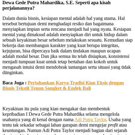
Dewa Gede Putra Mahardika, S.E. Seperti apa kisah
perjalanannya?
Dalam dunia bisnis, kesiapan mental adalah hal yang utama. Hal
tersebut bertujuan demi menghadapi resiko dan bagaimana
menyiapkan impian serta rencana menjadi hal yang nyata. Kesiapan
mental yang dimaksud adalah menyiapkan diri untuk hidup dalam
sebuah keyakinan besar sebelum melakukan sesuatu. Kemudian siap
bekerja dan membangun karakter yang kuat berupa integritas,
kejujuran, bisa dipercaya baik dalam tindakan maupun ucapan
adalah modal besar. Dan jika semua itu telah disiapkan, konsistensi
menjadi tumpuan kuat untuk tetap bertahan dan kokoh untuk
mengasah intuisi demi mendobrak tantangan serta situasi yang tidak
diinginkan.
Baca Juga :
Pertahankan Karya Tradisi Kian Eksis dengan
Bisnis Tekstil Tenun Songket & Endek Bali
Keyakinan itu pula yang kian mengakar dan membentuk
kepribadian I Dewa Gede Putra Mahardika selama mengelola
usahanya yang di kenal dengan nama
Adi Putra Taylor
. Usaha yang
tentu tak sekadar sebagai lahan garapan demi mengejar
profit
atau
keuntungan. Namun Adi Putra Taylor menjadi bagian dari sejarah