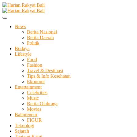
Skip
to
Membangun Semangat Kehidupan dan Berbangsa
content
Harian Rakyat Bali
News
Berita Nasional
Berita Daerah
Politik
Budaya
Lifestyle
Food
Fashion
Travel & Destinasi
Tips & Info Kesehatan
Ekonomi
Entertainment
Celebrities
Music
Berita Olahraga
Movies
Balipreneur
FIGUR
Teknologi
Sejarah
Tentang Kami