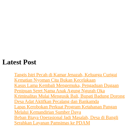
Latest Post
Tangis Istri Pecah di Kamar Jenazah, Keluarga Curigai
Kematian Nyoman Cita Bukan Kecelakaan
Kasus Lama Kembali Mengemuka, Pengaduan Dugaan
Penipuan Seret Nama Anak Agung Ngurah Oka
Kriminalitas Mulai Mengusik Bali, Bupati Badung Dorong
Desa Adat Aktifkan Pecalang dan Bankamda
Lapas Kerobokan Perkuat Program Ketahanan Pangan
Melalui Kemandirian Sumber Daya
Beban Biaya Operasional Jadi Masalah, Desa di Bangli
Serahkan Layanan Pamsimas ke PDAM