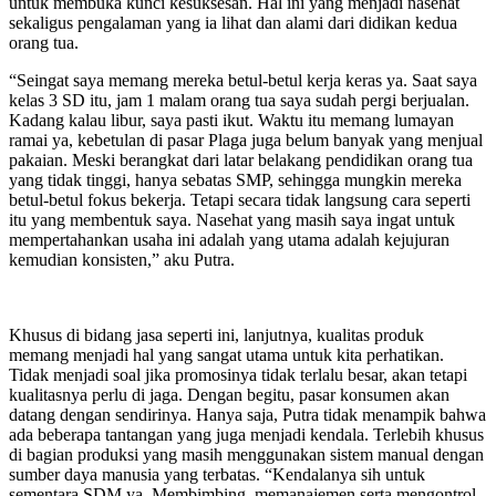
untuk membuka kunci kesuksesan. Hal ini yang menjadi nasehat
sekaligus pengalaman yang ia lihat dan alami dari didikan kedua
orang tua.
“Seingat saya memang mereka betul-betul kerja keras ya. Saat saya
kelas 3 SD itu, jam 1 malam orang tua saya sudah pergi berjualan.
Kadang kalau libur, saya pasti ikut. Waktu itu memang lumayan
ramai ya, kebetulan di pasar Plaga juga belum banyak yang menjual
pakaian. Meski berangkat dari latar belakang pendidikan orang tua
yang tidak tinggi, hanya sebatas SMP, sehingga mungkin mereka
betul-betul fokus bekerja. Tetapi secara tidak langsung cara seperti
itu yang membentuk saya. Nasehat yang masih saya ingat untuk
mempertahankan usaha ini adalah yang utama adalah kejujuran
kemudian konsisten,” aku Putra.
Khusus di bidang jasa seperti ini, lanjutnya, kualitas produk
memang menjadi hal yang sangat utama untuk kita perhatikan.
Tidak menjadi soal jika promosinya tidak terlalu besar, akan tetapi
kualitasnya perlu di jaga. Dengan begitu, pasar konsumen akan
datang dengan sendirinya. Hanya saja, Putra tidak menampik bahwa
ada beberapa tantangan yang juga menjadi kendala. Terlebih khusus
di bagian produksi yang masih menggunakan sistem manual dengan
sumber daya manusia yang terbatas. “Kendalanya sih untuk
sementara SDM ya. Membimbing, memanajemen serta mengontrol