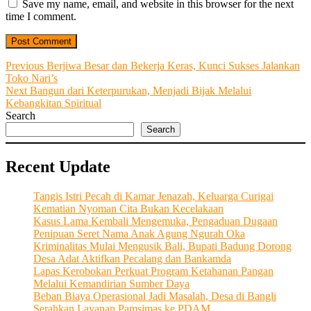
Save my name, email, and website in this browser for the next
time I comment.
Post
Previous
Previous
Berjiwa Besar dan Bekerja Keras, Kunci Sukses Jalankan
post:
Toko Nari’s
navigation
Next
Next
Bangun dari Keterpurukan, Menjadi Bijak Melalui
post:
Kebangkitan Spiritual
Search
Search
Recent Update
Tangis Istri Pecah di Kamar Jenazah, Keluarga Curigai
Kematian Nyoman Cita Bukan Kecelakaan
Kasus Lama Kembali Mengemuka, Pengaduan Dugaan
Penipuan Seret Nama Anak Agung Ngurah Oka
Kriminalitas Mulai Mengusik Bali, Bupati Badung Dorong
Desa Adat Aktifkan Pecalang dan Bankamda
Lapas Kerobokan Perkuat Program Ketahanan Pangan
Melalui Kemandirian Sumber Daya
Beban Biaya Operasional Jadi Masalah, Desa di Bangli
Serahkan Layanan Pamsimas ke PDAM