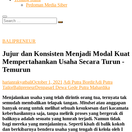
Pedoman Media Siber
Search
…
BALIPRENEUR
Jujur dan Konsisten Menjadi Modal Kuat
Mempertahankan Usaha Secara Turun -
Temurun
harianrakyatbali
October 1, 2021
Adi Putra Bordir
Adi Putra
Tailor
Balipreneur
Denpasar
I Dewa Gede Putra Mahardika
Menjalankan usaha yang telah dirintis orang tua, ternyata tak
semudah membalikan telapak tangan.
Mindset
atau anggapan
banyak orang untuk melihat sebuah kesuksesan dari kacamata
keberhasilannya saja, tanpa melirik proses yang bergerak di
baliknya adalah sesuatu yang lumrah terjadi. Namun tidak
bagi mereka yang menjalaninya. Seperti kisah di balik kokoh
dan berkibarnya bendera usaha yang tengah di kelola oleh I