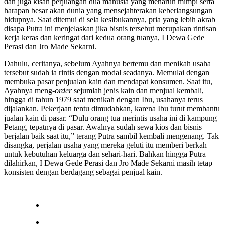
dan juga kisah perjuangan dua manusia yang menaruh mimpi serta
harapan besar akan dunia yang mensejahterakan keberlangsungan
hidupnya. Saat ditemui di sela kesibukannya, pria yang lebih akrab
disapa Putra ini menjelaskan jika bisnis tersebut merupakan rintisan
kerja keras dan keringat dari kedua orang tuanya, I Dewa Gede
Perasi dan Jro Made Sekarni.
Dahulu, ceritanya, sebelum Ayahnya bertemu dan menikah usaha
tersebut sudah ia rintis dengan modal seadanya. Memulai dengan
membuka pasar penjualan kain dan mendapat konsumen. Saat itu,
Ayahnya meng-
order
sejumlah jenis kain dan menjual kembali,
hingga di tahun 1979 saat menikah dengan Ibu, usahanya terus
dijalankan. Pekerjaan tentu dimudahkan, karena Ibu turut membantu
jualan kain di pasar. “Dulu orang tua merintis usaha ini di kampung
Petang, tepatnya di pasar. Awalnya sudah sewa kios dan bisnis
berjalan baik saat itu,” terang Putra sambil kembali mengenang. Tak
disangka, perjalan usaha yang mereka geluti itu memberi berkah
untuk kebutuhan keluarga dan sehari-hari. Bahkan hingga Putra
dilahirkan, I Dewa Gede Perasi dan Jro Made Sekarni masih tetap
konsisten dengan berdagang sebagai penjual kain.