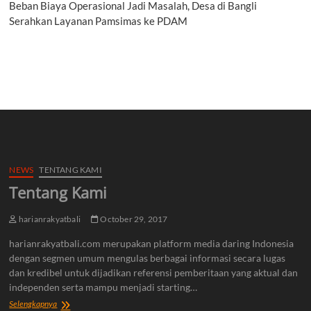
Beban Biaya Operasional Jadi Masalah, Desa di Bangli
Serahkan Layanan Pamsimas ke PDAM
NEWS
TENTANG KAMI
Tentang Kami
harianrakyatbali
October 29, 2017
harianrakyatbali.com merupakan platform media daring Indonesia
dengan segmen umum mengulas berbagai informasi secara lugas
dan kredibel untuk dijadikan referensi pemberitaan yang aktual dan
independen serta mampu menjadi starting…
Tentang
Selengkapnya