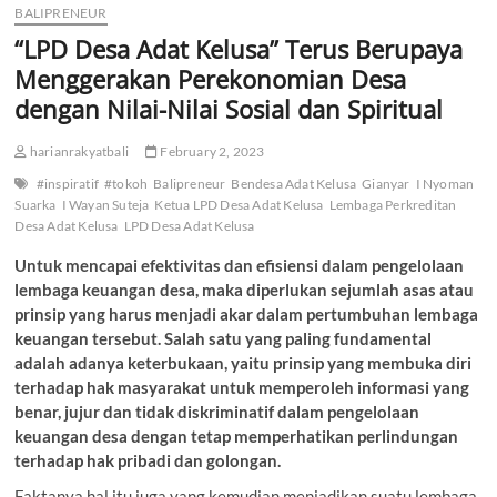
BALIPRENEUR
“LPD Desa Adat Kelusa” Terus Berupaya
Menggerakan Perekonomian Desa
dengan Nilai-Nilai Sosial dan Spiritual
harianrakyatbali
February 2, 2023
#inspiratif
#tokoh
Balipreneur
Bendesa Adat Kelusa
Gianyar
I Nyoman
Suarka
I Wayan Suteja
Ketua LPD Desa Adat Kelusa
Lembaga Perkreditan
Desa Adat Kelusa
LPD Desa Adat Kelusa
Untuk mencapai efektivitas dan efisiensi dalam pengelolaan
lembaga keuangan desa, maka diperlukan sejumlah asas atau
prinsip yang harus menjadi akar dalam pertumbuhan lembaga
keuangan tersebut. Salah satu yang paling fundamental
adalah adanya keterbukaan, yaitu prinsip yang membuka diri
terhadap hak masyarakat untuk memperoleh informasi yang
benar, jujur dan tidak diskriminatif dalam pengelolaan
keuangan desa dengan tetap memperhatikan perlindungan
terhadap hak pribadi dan golongan.
Faktanya hal itu juga yang kemudian menjadikan suatu lembaga