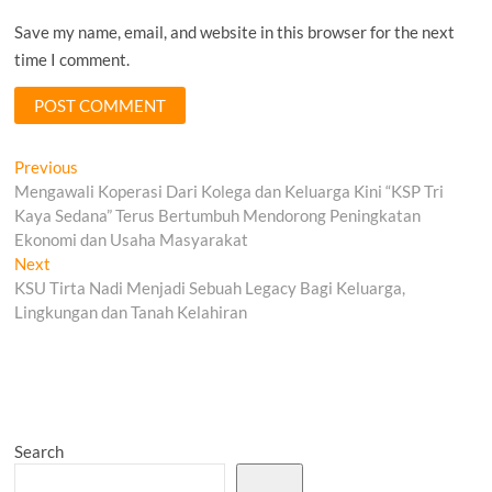
Save my name, email, and website in this browser for the next
time I comment.
Post
Previous
Previous
post:
Mengawali Koperasi Dari Kolega dan Keluarga Kini “KSP Tri
navigation
Kaya Sedana” Terus Bertumbuh Mendorong Peningkatan
Ekonomi dan Usaha Masyarakat
Next
Next
post:
KSU Tirta Nadi Menjadi Sebuah Legacy Bagi Keluarga,
Lingkungan dan Tanah Kelahiran
Search