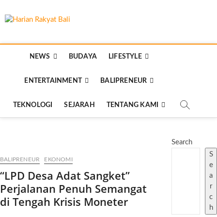
Skip
to
Harian Rakyat
content
MEMBANGUN SEMANGAT KEHIDUPAN DAN
BERBANGSA
Bali
NEWS
BUDAYA
LIFESTYLE
ENTERTAINMENT
BALIPRENEUR
TEKNOLOGI
SEJARAH
TENTANG KAMI
Search
S
BALIPRENEUR
EKONOMI
e
“LPD Desa Adat Sangket”
a
Perjalanan Penuh Semangat
r
c
di Tengah Krisis Moneter
h