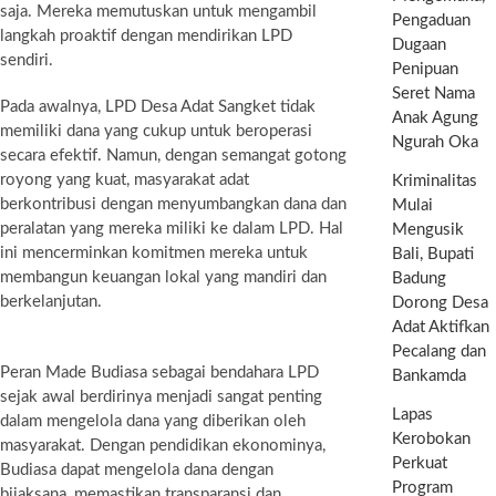
saja. Mereka memutuskan untuk mengambil
Pengaduan
langkah proaktif dengan mendirikan LPD
Dugaan
sendiri.
Penipuan
Seret Nama
Pada awalnya, LPD Desa Adat Sangket tidak
Anak Agung
memiliki dana yang cukup untuk beroperasi
Ngurah Oka
secara efektif. Namun, dengan semangat gotong
royong yang kuat, masyarakat adat
Kriminalitas
berkontribusi dengan menyumbangkan dana dan
Mulai
peralatan yang mereka miliki ke dalam LPD. Hal
Mengusik
ini mencerminkan komitmen mereka untuk
Bali, Bupati
membangun keuangan lokal yang mandiri dan
Badung
berkelanjutan.
Dorong Desa
Adat Aktifkan
Pecalang dan
Peran Made Budiasa sebagai bendahara LPD
Bankamda
sejak awal berdirinya menjadi sangat penting
Lapas
dalam mengelola dana yang diberikan oleh
Kerobokan
masyarakat. Dengan pendidikan ekonominya,
Perkuat
Budiasa dapat mengelola dana dengan
Program
bijaksana, memastikan transparansi dan