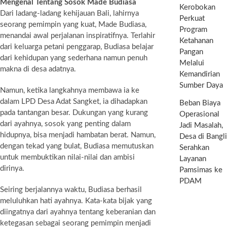
Mengenal Tentang Sosok Made Budiasa
Kerobokan
Dari ladang-ladang kehijauan Bali, lahirnya
Perkuat
seorang pemimpin yang kuat, Made Budiasa,
Program
menandai awal perjalanan inspiratifnya. Terlahir
Ketahanan
dari keluarga petani penggarap, Budiasa belajar
Pangan
dari kehidupan yang sederhana namun penuh
Melalui
makna di desa adatnya.
Kemandirian
Sumber Daya
Namun, ketika langkahnya membawa ia ke
dalam LPD Desa Adat Sangket, ia dihadapkan
Beban Biaya
pada tantangan besar. Dukungan yang kurang
Operasional
dari ayahnya, sosok yang penting dalam
Jadi Masalah,
hidupnya, bisa menjadi hambatan berat. Namun,
Desa di Bangli
dengan tekad yang bulat, Budiasa memutuskan
Serahkan
untuk membuktikan nilai-nilai dan ambisi
Layanan
dirinya.
Pamsimas ke
PDAM
Seiring berjalannya waktu, Budiasa berhasil
meluluhkan hati ayahnya. Kata-kata bijak yang
diingatnya dari ayahnya tentang keberanian dan
ketegasan sebagai seorang pemimpin menjadi