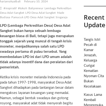
harianrakyatbali
February 10, 2024
#inspiratif
#tokoh
Balipreneur
Lembaga Perkreditan
Desa Adat Sangket
LPD Desa Adat Sangket
Made
Recent
Budiasa
Pamucuk LPD Desa Adat Sangket
Singaraja
Update
LPD (Lembaga Perkreditan Desa) Desa Adat
Sangket bukan hanya sebuah lembaga
keuangan biasa di Bali, tetapi juga merupakan
Tangis Istri
tonggak sejarah yang muncul di tengah krisis
Pecah di
moneter, menjadikannya salah satu LPD
Kamar
swadaya pertama di pulau tersebut. Yang
Jenazah,
membedakan LPD ini dari LPD umum adalah
Keluarga
tidak adanya insentif dana dan peralatan dari
Curigai
pemerintah.
Kematian
Nyoman Cita
Ketika krisis moneter melanda Indonesia pada
Bukan
pada tahun 1997-1998, masyarakat Desa Adat
Kecelakaan
Sangket dihadapkan pada tantangan besar dalam
mengakses layanan keuangan yang memadai.
Kasus Lama
Namun, sebagai bentuk swadaya dan gotong
Kembali
royong, masyarakat adat tidak menyerah begitu
Mengemuka,