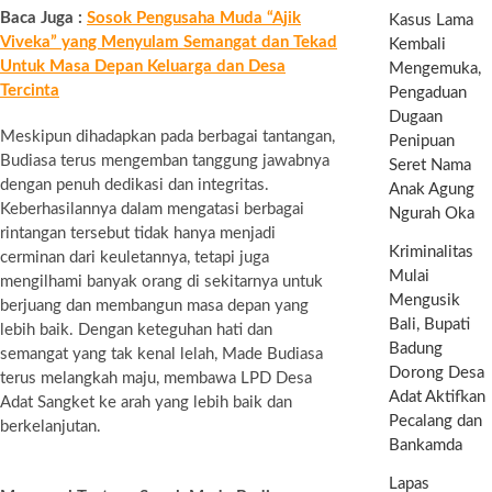
Baca Juga :
Sosok Pengusaha Muda “Ajik
Kasus Lama
Viveka” yang Menyulam Semangat dan Tekad
Kembali
Untuk Masa Depan Keluarga dan Desa
Mengemuka,
Tercinta
Pengaduan
Dugaan
Meskipun dihadapkan pada berbagai tantangan,
Penipuan
Budiasa terus mengemban tanggung jawabnya
Seret Nama
dengan penuh dedikasi dan integritas.
Anak Agung
Keberhasilannya dalam mengatasi berbagai
Ngurah Oka
rintangan tersebut tidak hanya menjadi
Kriminalitas
cerminan dari keuletannya, tetapi juga
Mulai
mengilhami banyak orang di sekitarnya untuk
Mengusik
berjuang dan membangun masa depan yang
Bali, Bupati
lebih baik. Dengan keteguhan hati dan
Badung
semangat yang tak kenal lelah, Made Budiasa
Dorong Desa
terus melangkah maju, membawa LPD Desa
Adat Aktifkan
Adat Sangket ke arah yang lebih baik dan
Pecalang dan
berkelanjutan.
Bankamda
Lapas