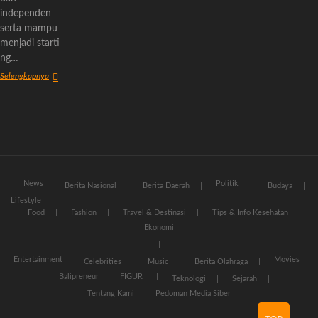
independen
serta mampu
menjadi starti
ng…
Tentang
Selengkapnya
Kami
News
Politik
Berita Nasional
Berita Daerah
Budaya
Lifestyle
Food
Fashion
Travel & Destinasi
Tips & Info Kesehatan
Ekonomi
Entertainment
Movies
Celebrities
Music
Berita Olahraga
Balipreneur
FIGUR
Teknologi
Sejarah
Tentang Kami
Pedoman Media Siber