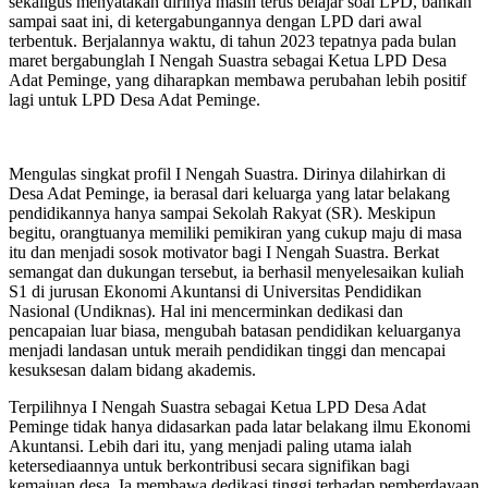
sekaligus menyatakan dirinya masih terus belajar soal LPD, bahkan
sampai saat ini, di ketergabungannya dengan LPD dari awal
terbentuk. Berjalannya waktu, di tahun 2023 tepatnya pada bulan
maret bergabunglah I Nengah Suastra sebagai Ketua LPD Desa
Adat Peminge, yang diharapkan membawa perubahan lebih positif
lagi untuk LPD Desa Adat Peminge.
Mengulas singkat profil I Nengah Suastra. Dirinya dilahirkan di
Desa Adat Peminge, ia berasal dari keluarga yang latar belakang
pendidikannya hanya sampai Sekolah Rakyat (SR). Meskipun
begitu, orangtuanya memiliki pemikiran yang cukup maju di masa
itu dan menjadi sosok motivator bagi I Nengah Suastra. Berkat
semangat dan dukungan tersebut, ia berhasil menyelesaikan kuliah
S1 di jurusan Ekonomi Akuntansi di Universitas Pendidikan
Nasional (Undiknas). Hal ini mencerminkan dedikasi dan
pencapaian luar biasa, mengubah batasan pendidikan keluarganya
menjadi landasan untuk meraih pendidikan tinggi dan mencapai
kesuksesan dalam bidang akademis.
Terpilihnya I Nengah Suastra sebagai Ketua LPD Desa Adat
Peminge tidak hanya didasarkan pada latar belakang ilmu Ekonomi
Akuntansi. Lebih dari itu, yang menjadi paling utama ialah
ketersediaannya untuk berkontribusi secara signifikan bagi
kemajuan desa. Ia membawa dedikasi tinggi terhadap pemberdayaan