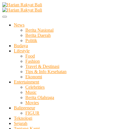
Skip
to
Membangun Semangat Kehidupan dan Berbangsa
content
Harian Rakyat Bali
News
Berita Nasional
Berita Daerah
Politik
Budaya
Lifestyle
Food
Fashion
Travel & Destinasi
Tips & Info Kesehatan
Ekonomi
Entertainment
Celebrities
Music
Berita Olahraga
Movies
Balipreneur
FIGUR
Teknologi
Sejarah
Tentang Kami