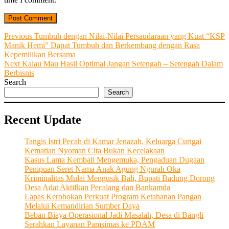
Post
Previous
Previous
Tumbuh dengan Nilai-Nilai Persaudaraan yang Kuat “KSP
post:
Manik Hemi” Dapat Tumbuh dan Berkembang dengan Rasa
navigation
Kepemilikan Bersama
Next
Next
Kalau Mau Hasil Optimal Jangan Setengah – Setengah Dalam
post:
Berbisnis
Search
Search
Recent Update
Tangis Istri Pecah di Kamar Jenazah, Keluarga Curigai
Kematian Nyoman Cita Bukan Kecelakaan
Kasus Lama Kembali Mengemuka, Pengaduan Dugaan
Penipuan Seret Nama Anak Agung Ngurah Oka
Kriminalitas Mulai Mengusik Bali, Bupati Badung Dorong
Desa Adat Aktifkan Pecalang dan Bankamda
Lapas Kerobokan Perkuat Program Ketahanan Pangan
Melalui Kemandirian Sumber Daya
Beban Biaya Operasional Jadi Masalah, Desa di Bangli
Serahkan Layanan Pamsimas ke PDAM