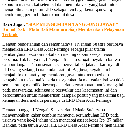
ekonomi masyarakat setempat dan memiliki visi yang kuat untuk
mengoptimalkan peran LPD sebagai lembaga keuangan yang
mendukung pertumbuhan ekonomi desa.
Baca Juga :
“SIAP MENGEMBAN TANGGUNG JAWAB”
Rumah Sakit Mata Bali Mandara Siap Memberikan Pelayanan
Terbaik
Dengan pengetahuan dan semangatnya, I Nengah Suastra berupaya
menjadikan LPD Desa Adat Peminge sebagai pilar utama
pembangunan ekonomi lokal dan meningkatkan kesejahteraan
bersama. Tak hanya itu, I Nengah Suastra sangat meyakini bahwa
campur tangan Tuhan senantiasa menyertai perjalanan karirnya di
LPD yang sedang ia nahkodai saat ini. Baginya, keyakinan ini
menjadi fokus kuat yang mendorongnya untuk memberikan
pengabdian maksimal kepada masyarakat. Ia menyadari bahwa tidak
semua orang memiliki kesempatan dan kemampuan untuk mengabdi
pada masyarakat, sehingga ia bersyukur atas kesempatan ini dan
berkomitmen untuk memberikan dampak positif yang maksimal bagi
kemajuan desa melalui perannya di LPD Desa Adat Peminge.
Dengan bangga, I Nengah Suastra dan I Made Sudarsana
menyampaikan kabar gembira mengenai pertumbuhan LPD pada
usianya yang ke-24 tahun telah mencapai aset sebesar Rp. 37 miliar.
Bahkan, pada tahun 2023 lalu, LPD Desa Adat Peminge mengalami