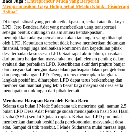
Baca Juga :
Entrepreneur Muda yang Berperan
Mempromosikan Gaya Hidup Sehat Melalui Klinik “Fisioterapi
Astina”
Di tengah situasi yang penuh ketidakpastian, terkait atau tidaknya
LPD, Jero Bendesa Adat yang memberikan uang transportasi
sebagai bentuk dukungan dalam situasi ketidakpastian,
menunjukkan adanya pemahaman akan tantangan yang dihadapi
oleh LPD. Keputusan tersebut tidak hanya memberikan dukungan
finansial, tetapi juga melibatkan komitmen dan kepedulian pihak
desa terhadap kesuksesan LPD. Saat rapat akhir tahun, masukan
dari prajuru banjar dan masyarakat menjadi elemen penting dalam
evaluasi dan perbaikan LPD. Keterlibatan aktif dari prajuru banjar
dan masyarakat mengindikasi dalam partisipasi dalam pengelolaan
dan pengembangan LPD. Dengan terus menerapkan langkah-
langkah positif ini, diharapkan LPD dapat terus berkembang dan
memberikan manfaat yang lebih besar bagi masyarakat desa serta
mendapatkan dukungan dari pihak terkait.
Membawa Harapan Baru oleh Ketua Baru
Selama tiga bulan I Made Sudarsana tak menerima gaji, namun 2,5
bulan LPD Desa Adat Peminge sudah mendapatkan hasil Sisa Hasil
Usaha (SHU) senilai 3 jutaan rupiah. Kehadiran LPD pun mulai
memberikan dampak positif pada perekonomian masyarakat desa
adat. Sampai di titik tersebut, I Made Sudarsana mulai merasa lega,