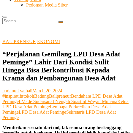
Pedoman Media Siber
Search
…
BALIPRENEUR
EKONOMI
“Perjalanan Gemilang LPD Desa Adat
Peminge” Lahir Dari Kondisi Sulit
Hingga Bisa Berkontribusi Kepada
Krama dan Pembangunan Desa Adat
harianrakyatbali
March 20, 2024
#inspiratif
#tokoh
Badung
Balipreneur
Bendahara LPD Desa Adat
Peminge
I Made Sudarsana
I Nengah Suastra
I Wayan Muliana
Ketua
LPD Desa Adat Peminge
Lembaga Perkreditan Desa Adat
Peminge
LPD Desa Adat Peminge
Sekretaris LPD Desa Adat
Peminge
Mendirikan sesuatu dari nol, tak semua orang berlenggang
bersedia untuk berjuang. Hal ini menjadi lebih kompleks ketika