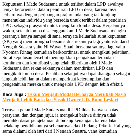
Keputusan I Made Sudarsana untuk terlibat dalam LPD awalnya
hanya berorientasi dalam pendirian LPD di desa, karena rasa
terharunya dengan perjuangan prajuru adat yang tak kunjung
menemukan individu yang bersedia untuk terlibat dalam pendirian
LPD, sebagai prasyarat untuk mengikuti lomba desa. Berjalannya
waktu, setelah lomba diselenggarakan, I Made Sudarsana mengira
perannya hanya sampai di sana, ternyata keluarlah surat keputusan
(SK) yang mendorong ia bersama dua rekannya lagi yaitu istri dari I
Nengah Suastra yaitu Ni Wayan Suadi bersama satunya lagi yaitu
Nyoman Rintag kemudian berkoordinasi untuk mengikuti pelatihan.
Surat keputusan tersebut menunjukkan pengakuan terhadap
komitmen dan kontribusi yang telah diberikan oleh I Made
Sudarsana dan rekan-rekannya dalam mendirikan LPD dan
mengikuti lomba desa. Pelatihan selanjutnya dapat dianggap sebagai
langkah lebih lanjut dalam memperkuat keterampilan dan
pengetahuan mereka untuk mengelola LPD dengan lebih efektif.
Baca Juga :
Tekun Menjadi Modal Berharga Merubah Nasib
Menjadi Lebih Baik dari Sosok Owner UD. Bumi Lestari
Ternyata peran I Made Sudarsana di LPD tidak hanya sebatas
prasyarat, dan dengan jujur, ia mengakui bahwa dirinya tidak
memiliki dasar pengetahuan di bidang keuangan, karena latar
belakang pendidikannya sebenarnya ada di bidang Teknik. Hal yang
sama dialami oleh istri dari I Nengah Suastra, yang kemudian