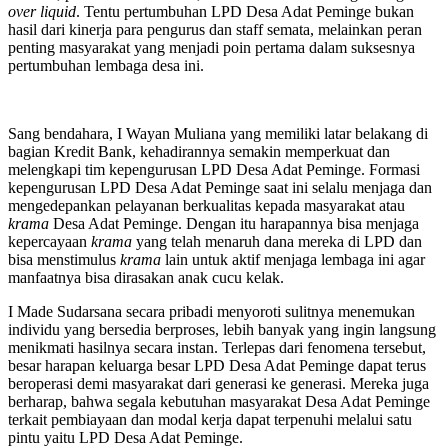
over liquid
. Tentu pertumbuhan LPD Desa Adat Peminge bukan
hasil dari kinerja para pengurus dan staff semata, melainkan peran
penting masyarakat yang menjadi poin pertama dalam suksesnya
pertumbuhan lembaga desa ini.
Sang bendahara, I Wayan Muliana yang memiliki latar belakang di
bagian Kredit Bank, kehadirannya semakin memperkuat dan
melengkapi tim kepengurusan LPD Desa Adat Peminge. Formasi
kepengurusan LPD Desa Adat Peminge saat ini selalu menjaga dan
mengedepankan pelayanan berkualitas kepada masyarakat atau
krama
Desa Adat Peminge. Dengan itu harapannya bisa menjaga
kepercayaan
krama
yang telah menaruh dana mereka di LPD dan
bisa menstimulus
krama
lain untuk aktif menjaga lembaga ini agar
manfaatnya bisa dirasakan anak cucu kelak.
I Made Sudarsana secara pribadi menyoroti sulitnya menemukan
individu yang bersedia berproses, lebih banyak yang ingin langsung
menikmati hasilnya secara instan. Terlepas dari fenomena tersebut,
besar harapan keluarga besar LPD Desa Adat Peminge dapat terus
beroperasi demi masyarakat dari generasi ke generasi. Mereka juga
berharap, bahwa segala kebutuhan masyarakat Desa Adat Peminge
terkait pembiayaan dan modal kerja dapat terpenuhi melalui satu
pintu yaitu LPD Desa Adat Peminge.