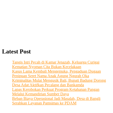
Latest Post
Tangis Istri Pecah di Kamar Jenazah, Keluarga Curigai
Kematian Nyoman Cita Bukan Kecelakaan
Kasus Lama Kembali Mengemuka, Pengaduan Dugaan
Penipuan Seret Nama Anak Agung Ngurah Oka
Kriminalitas Mulai Mengusik Bali, Bupati Badung Dorong
Desa Adat Aktifkan Pecalang dan Bankamda
Lapas Kerobokan Perkuat Program Ketahanan Pangan
Melalui Kemandirian Sumber Daya
Beban Biaya Operasional Jadi Masalah, Desa di Bangli
Serahkan Layanan Pamsimas ke PDAM