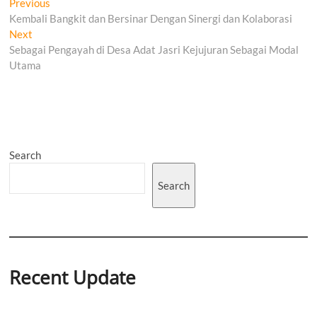
Post
Previous
Previous
post:
Kembali Bangkit dan Bersinar Dengan Sinergi dan Kolaborasi
navigation
Next
Next
post:
Sebagai Pengayah di Desa Adat Jasri Kejujuran Sebagai Modal
Utama
Search
Search
Recent Update