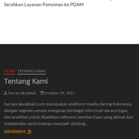
Serahkan Layanan Pamsimas ke PDAM
NEWS
TENTANG KAMI
Tentang Kami
harianrakyatbali
October 29, 2017
harianrakyatbali.com merupakan platform media daring Indonesia
dengan segmen umum mengulas berbagai informasi secara lugas
dan kredibel untuk dijadikan referensi pemberitaan yang aktual dan
independen serta mampu menjadi starting…
Tentang
Selengkapnya
Kami