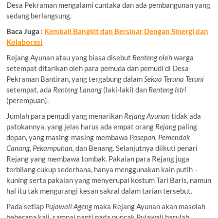
Desa Pekraman mengalami cuntaka dan ada pembangunan yang
sedang berlangsung.
Baca Juga :
Kembali Bangkit dan Bersinar Dengan Sinergi dan
Kolaborasi
Rejang Ayunan atau yang biasa disebut
Renteng
oleh warga
setempat ditarikan oleh para pemuda dan pemudi di Desa
Pekraman Bantiran, yang tergabung dalam
Sekaa Teruna Teruni
setempat, ada
Renteng Lanang
(laki-laki) dan
Renteng Istri
(perempuan).
Jumlah para pemudi yang menarikan
Rejang Ayunan
tidak ada
patokannya, yang jelas harus ada empat orang
Rejang
paling
depan, yang masing-masing membawa
Pasepan, Pemendak
Canang, Pekampuhan,
dan Benang. Selanjutnya diikuti penari
Rejang yang membawa tombak. Pakaian para Rejang juga
terbilang cukup sederhana, hanya menggunakan kain putih –
kuning serta pakaian yang menyerupai kostum Tari Baris, namun
hal itu tak mengurangi kesan sakral dalam tarian tersebut.
Pada setiap
Pujawali Ageng
maka Rejang Ayunan akan masolah
beberapa kali, sampai nanti pada puncak Pujawali barulah