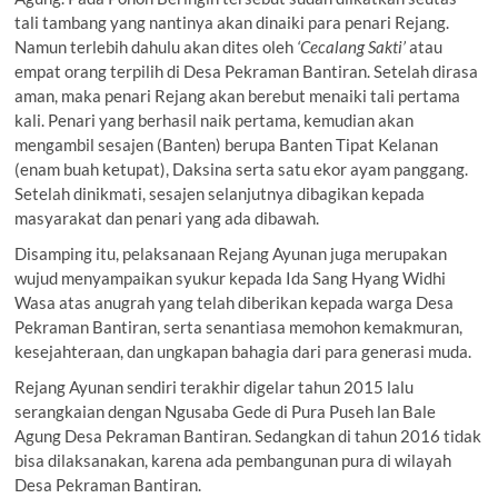
tali tambang yang nantinya akan dinaiki para penari Rejang.
Namun terlebih dahulu akan dites oleh
‘Cecalang Sakti’
atau
empat orang terpilih di Desa Pekraman Bantiran. Setelah dirasa
aman, maka penari Rejang akan berebut menaiki tali pertama
kali. Penari yang berhasil naik pertama, kemudian akan
mengambil sesajen (Banten) berupa Banten Tipat Kelanan
(enam buah ketupat), Daksina serta satu ekor ayam panggang.
Setelah dinikmati, sesajen selanjutnya dibagikan kepada
masyarakat dan penari yang ada dibawah.
Disamping itu, pelaksanaan Rejang Ayunan juga merupakan
wujud menyampaikan syukur kepada Ida Sang Hyang Widhi
Wasa atas anugrah yang telah diberikan kepada warga Desa
Pekraman Bantiran, serta senantiasa memohon kemakmuran,
kesejahteraan, dan ungkapan bahagia dari para generasi muda.
Rejang Ayunan sendiri terakhir digelar tahun 2015 lalu
serangkaian dengan Ngusaba Gede di Pura Puseh lan Bale
Agung Desa Pekraman Bantiran. Sedangkan di tahun 2016 tidak
bisa dilaksanakan, karena ada pembangunan pura di wilayah
Desa Pekraman Bantiran.