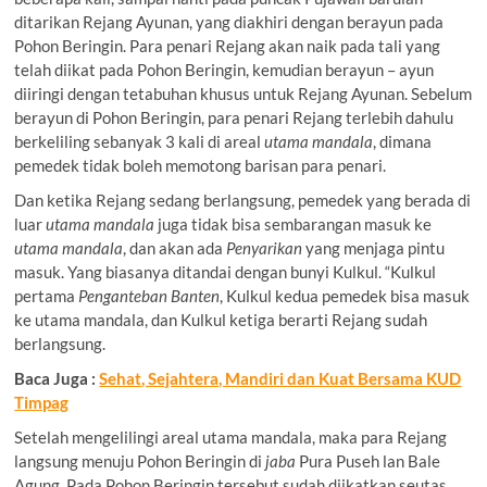
ditarikan Rejang Ayunan, yang diakhiri dengan berayun pada
Pohon Beringin. Para penari Rejang akan naik pada tali yang
telah diikat pada Pohon Beringin, kemudian berayun – ayun
diiringi dengan tetabuhan khusus untuk Rejang Ayunan. Sebelum
berayun di Pohon Beringin, para penari Rejang terlebih dahulu
berkeliling sebanyak 3 kali di areal
utama mandala
, dimana
pemedek tidak boleh memotong barisan para penari.
Dan ketika Rejang sedang berlangsung, pemedek yang berada di
luar
utama mandala
juga tidak bisa sembarangan masuk ke
utama mandala
, dan akan ada
Penyarikan
yang menjaga pintu
masuk. Yang biasanya ditandai dengan bunyi Kulkul. “Kulkul
pertama
Penganteban Banten
, Kulkul kedua pemedek bisa masuk
ke utama mandala, dan Kulkul ketiga berarti Rejang sudah
berlangsung.
Baca Juga :
Sehat, Sejahtera, Mandiri dan Kuat Bersama KUD
Timpag
Setelah mengelilingi areal utama mandala, maka para Rejang
langsung menuju Pohon Beringin di
jaba
Pura Puseh lan Bale
Agung. Pada Pohon Beringin tersebut sudah diikatkan seutas