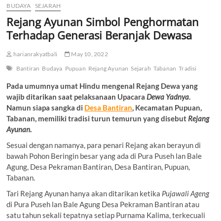
BUDAYA
SEJARAH
Rejang Ayunan Simbol Penghormatan
Terhadap Generasi Beranjak Dewasa
harianrakyatbali
May 10, 2022
Bantiran
Budaya
Pupuan
Rejang Ayunan
Sejarah
Tabanan
Tradisi
Pada umumnya umat Hindu mengenal Rejang Dewa yang
wajib ditarikan saat pelaksanaan Upacara
Dewa Yadnya
.
Namun siapa sangka di
Desa Bantiran
, Kecamatan Pupuan,
Tabanan, memiliki tradisi turun temurun yang disebut
Rejang
Ayunan.
Sesuai dengan namanya, para penari Rejang akan berayun di
bawah Pohon Beringin besar yang ada di Pura Puseh lan Bale
Agung, Desa Pekraman Bantiran, Desa Bantiran, Pupuan,
Tabanan.
Tari Rejang Ayunan hanya akan ditarikan ketika
Pujawali Ageng
di Pura Puseh lan Bale Agung Desa Pekraman Bantiran atau
satu tahun sekali tepatnya setiap Purnama Kalima, terkecuali