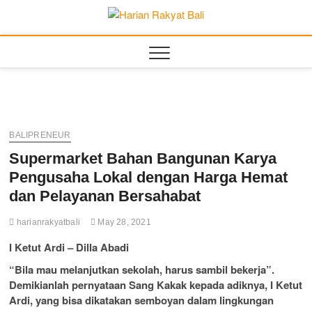
Skip
to
Harian
MEMBANGUN
content
SEMANGAT
KEHIDUPAN DAN
Rakyat
BERBANGSA
Bali
BALIPRENEUR
Supermarket Bahan Bangunan Karya
Pengusaha Lokal dengan Harga Hemat
dan Pelayanan Bersahabat
harianrakyatbali
May 28, 2021
I Ketut Ardi – Dilla Abadi
“Bila mau melanjutkan sekolah, harus sambil bekerja”.
Demikianlah pernyataan Sang Kakak kepada adiknya, I Ketut
Ardi, yang bisa dikatakan semboyan dalam lingkungan