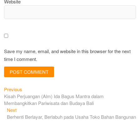
Website
Save my name, email, and website in this browser for the next
time I comment.
Previous
Post
Previous
post:
Kisah Perjuangan (Alm) Ida Bagus Mantra dalam
navigation
Membangkitkan Pariwisata dan Budaya Bali
Next
Next
post:
Berhenti Berlayar, Berlabuh pada Usaha Toko Bahan Bangunan