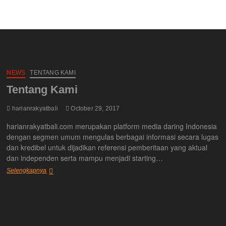
NEWS
TENTANG KAMI
Tentang Kami
harianrakyatbali
October 29, 2017
harianrakyatbali.com merupakan platform media daring Indonesia
dengan segmen umum mengulas berbagai informasi secara lugas
dan kredibel untuk dijadikan referensi pemberitaan yang aktual
dan independen serta mampu menjadi starting…
Tentang
Selengkapnya
Kami