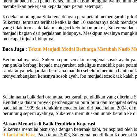
merujuk pada hasil panen beras, inilah alasan orangtuanya memilih 
memberikan pekerjaan kepada para petani setempat.
Kedekatan orangtua Sukerena dengan para petani memengaruhi priori
Sukerena, terutama terlihat ketika ia dan 10 saudaranya tidak mendap
yang tidak termasuk dalam kategori kebutuhan pokok, Sukerena dan s
menjadi bagian dari perjalanan hidupnya. Meskipun awalnya mungkin
mencapai tujuan hidupnya.
Baca Juga :
Tekun Menjadi Modal Berharga Merubah Nasib Men
Bertambahnya usia, Sukerena pun semakin mengenal sosok ayahnya. Bel
yang suka berbagi kepada masyarakat, sekaligus mendidik para petani
saudaranya bekajar dan berusaha mandiri sebelum meminta bantuan kep
menyeimbangkan kerasnya sosok ayah, ibu menjadi sosok tak kalah p
Selain nama baik dari orangtua, pengaruh pendidikan yang diterima 
Bendahara dalam proyek pembangunan pura-pura dan menjabat sebaga
pada tahun 1999 dan terakhir mencalonkan diri pada tahun 2004, di m
beruntung seperti ayahnya, Sukerena memutuskan untuk beralih ke 
Alasan Menarik di Balik Pendirian Koperasi
Sukerena memulai bisnisnya dengan beternak babi, terinspirasi oleh
9 Tamarind Kost
. Pada tahun 2003, Sukerena mendirikan Koperasi Et