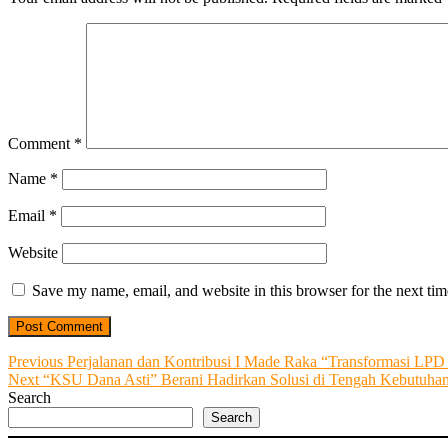
Comment
*
Name
*
Email
*
Website
Save my name, email, and website in this browser for the next ti
Post
Previous
Previous
Perjalanan dan Kontribusi I Made Raka “Transformasi LPD
Next
post:
Next
“KSU Dana Asti” Berani Hadirkan Solusi di Tengah Kebutuhan
navigation
post:
Search
Search