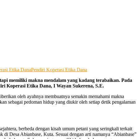
rasi Etika Dana
Pendiri Koperasi Etika Dana
tetapi memiliki makna mendalam yang kadang terabaikan. Pada
ri Koperasi Etika Dana, I Wayan Sukerena, S.E.
ng diberikan oleh ayahnya membuatnya semakin memahami makna
nkan sebagai pedoman hidup yang diukir oleh setiap detik pengalaman
ejahtera, berbeda dengan kisah umum petani yang seringkali terkait
tak di Desa Abianbase, Kuta. Sesuai dengan arti namanya “Abianbase”