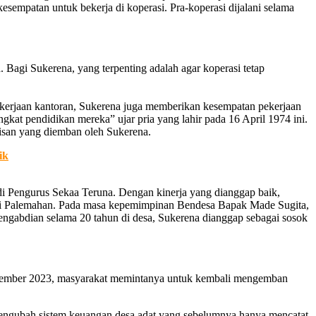
empatan untuk bekerja di koperasi. Pra-koperasi dijalani selama
. Bagi Sukerena, yang terpenting adalah agar koperasi tetap
pekerjaan kantoran, Sukerena juga memberikan kesempatan pekerjaan
kat pendidikan mereka” ujar pria yang lahir pada 16 April 1974 ini.
risan yang diemban oleh Sukerena.
ik
jadi Pengurus Sekaa Teruna. Dengan kinerja yang dianggap baik,
visi Palemahan. Pada masa kepemimpinan Bendesa Bapak Made Sugita,
engabdian selama 20 tahun di desa, Sukerena dianggap sebagai sosok
 November 2023, masyarakat memintanya untuk kembali mengemban
ngubah sistem keuangan desa adat yang sebelumnya hanya mencatat