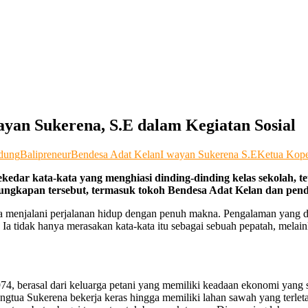
yan Sukerena, S.E dalam Kegiatan Sosial
dung
Balipreneur
Bendesa Adat Kelan
I wayan Sukerena S.E
Ketua Kope
kedar kata-kata yang menghiasi dinding-dinding kelas sekolah, 
ngkapan tersebut, termasuk tokoh Bendesa Adat Kelan dan pendi
rena menjalani perjalanan hidup dengan penuh makna. Pengalaman ya
 Ia tidak hanya merasakan kata-kata itu sebagai sebuah pepatah, melai
74, berasal dari keluarga petani yang memiliki keadaan ekonomi yang s
ngtua Sukerena bekerja keras hingga memiliki lahan sawah yang terle