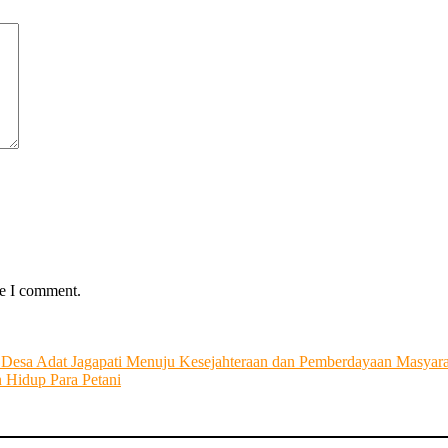
me I comment.
 Desa Adat Jagapati Menuju Kesejahteraan dan Pemberdayaan Masyar
 Hidup Para Petani