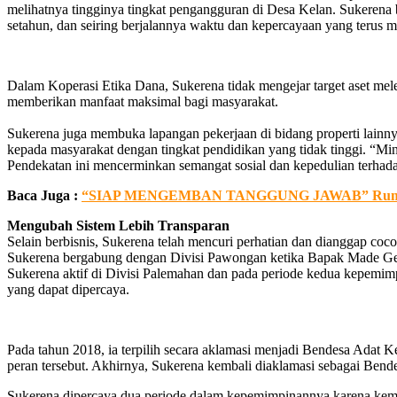
melihatnya tingginya tingkat pengangguran di Desa Kelan. Sukerena
setahun, dan seiring berjalannya waktu dan kepercayaan yang terus me
Dalam Koperasi Etika Dana, Sukerena tidak mengejar target aset meleb
memberikan manfaat maksimal bagi masyarakat.
Sukerena juga membuka lapangan pekerjaan di bidang properti lainny
kepada masyarakat dengan tingkat pendidikan yang tidak tinggi. “Min
Pendekatan ini mencerminkan semangat sosial dan kepedulian terhad
Baca Juga :
“SIAP MENGEMBAN TANGGUNG JAWAB” Rumah Sak
Mengubah Sistem Lebih Transparan
Selain berbisnis, Sukerena telah mencuri perhatian dan dianggap coc
Sukerena bergabung dengan Divisi Pawongan ketika Bapak Made Geli
Sukerena aktif di Divisi Palemahan dan pada periode kedua kepemim
yang dapat dipercaya.
Pada tahun 2018, ia terpilih secara aklamasi menjadi Bendesa Ada
peran tersebut. Akhirnya, Sukerena kembali diaklamasi sebagai Bend
Sukerena dipercaya dua periode dalam kepemimpinannya karena kem