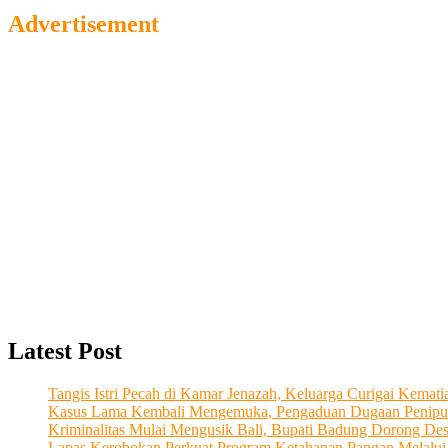
Advertisement
Latest Post
Tangis Istri Pecah di Kamar Jenazah, Keluarga Curigai Kema
Kasus Lama Kembali Mengemuka, Pengaduan Dugaan Penipu
Kriminalitas Mulai Mengusik Bali, Bupati Badung Dorong De
Lapas Kerobokan Perkuat Program Ketahanan Pangan Melalu