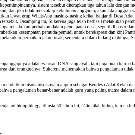
Di kepemimpinannya, sistem tersebut diterapkan tiga tahun lalu denga
tikan, dan jika tidak mencakup kebutuhan anggaran, akan ada anggran 
kan lewat grup WhatsApp masing-masing kelian banjar di Desa Adat 
 tersebut. Disamping itu, Sukerena juga telah berhasil melakukan pemb
juga melakukan perbaikan dalam pendapatan desa, seperti di pasar dan
an kesempatan pemuda-pemudi untuk berekspresi dan kini Pantai K
kukan perbaikan jalan rusak, sementara dalam bidang olahraga, Su
menganggapnya adalah warisan DNA sang ayah, tapi juga buah karma ba
erharga dari orangtuanya, Sukerena menemukan bahwa pengalaman tidak
 mendirikan bisnis-bisnisnya maupun sebagai Bendesa Adat Kelan dan
 bahwa pengalaman benar-benar adalah guru yang paling utama dalam m
alani hidup hingga di usia 50 tahun ini, “Cintailah hidup, karena hid
*