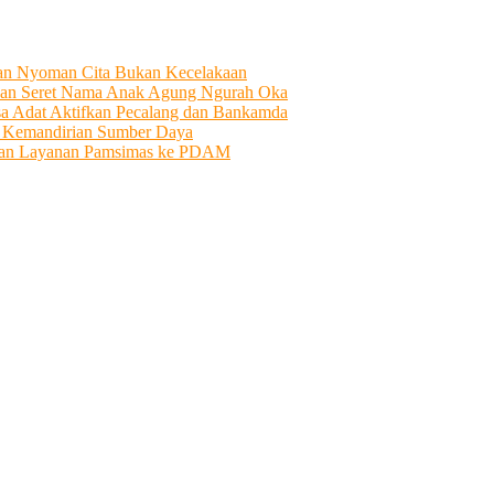
tian Nyoman Cita Bukan Kecelakaan
an Seret Nama Anak Agung Ngurah Oka
sa Adat Aktifkan Pecalang dan Bankamda
i Kemandirian Sumber Daya
ahkan Layanan Pamsimas ke PDAM