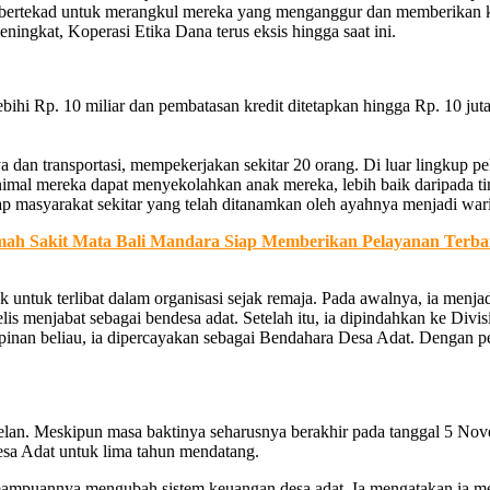
 bertekad untuk merangkul mereka yang menganggur dan memberikan kes
ningkat, Koperasi Etika Dana terus eksis hingga saat ini.
ihi Rp. 10 miliar dan pembatasan kredit ditetapkan hingga Rp. 10 juta
a dan transportasi, mempekerjakan sekitar 20 orang. Di luar lingkup 
imal mereka dapat menyekolahkan anak mereka, lebih baik daripada ting
ap masyarakat sekitar yang telah ditanamkan oleh ayahnya menjadi wa
it Mata Bali Mandara Siap Memberikan Pelayanan Terba
ok untuk terlibat dalam organisasi sejak remaja. Pada awalnya, ia men
s menjabat sebagai bendesa adat. Setelah itu, ia dipindahkan ke Di
pinan beliau, ia dipercayakan sebagai Bendahara Desa Adat. Dengan p
t Kelan. Meskipun masa baktinya seharusnya berakhir pada tanggal 5
esa Adat untuk lima tahun mendatang.
ampuannya mengubah sistem keuangan desa adat. Ia mengatakan ia me