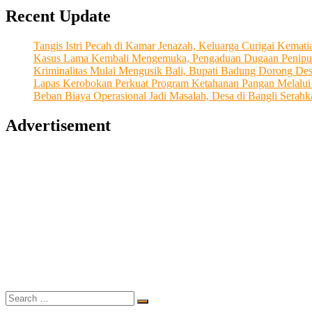
Recent Update
Tangis Istri Pecah di Kamar Jenazah, Keluarga Curigai Kema
Kasus Lama Kembali Mengemuka, Pengaduan Dugaan Penipu
Kriminalitas Mulai Mengusik Bali, Bupati Badung Dorong De
Lapas Kerobokan Perkuat Program Ketahanan Pangan Melalu
Beban Biaya Operasional Jadi Masalah, Desa di Bangli Ser
Advertisement
Search
…