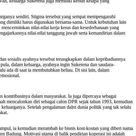
awah, keluarga Sukerena juga memiliki kebun kelapa yang
arganya sendiri. Stigma tersebut yang sempat mempengaruhi
 yang dimiliki harus digunakan bersama-sama. Untuk kebutuhan lain
 mencerminkan nilai-nilai kerja keras dan kesederhanaan yang
gajarkannya nilai-nilai tanggung jawab serta kemandirian dalam
 dan sosialis ayahnya tersebut terungkapkan dalam kepribadiannya
 pula, dalam keluarga, ayahnya ingin Sukerena dan saudara-
u ada di saat ia membutuhkan beliau. Di sisi lain, dalam
emosional.
 kontribusinya dalam masyarakat. Ia juga dipercaya sebagai
nah mencalonkan diri sebagai calon DPR sejak tahun 1993, kemudian
 keluarganya. Setelah pengalaman dalm dunia politik yang tak selalu
kat.
kumpul, ia kemudian merambah ke bisnis kost-kostan yang diberi nama
 Badung. Motivasi utama di balik pendirian koperasi ini adalah