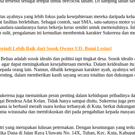
desa tersebut sebagai tempat untuk bercocok tanam. Di samping lahan s
tas ayahnya yang lebih fokus pada kesejahteraan mereka daripada kelu
at fasilitas berlebihan. Sebagai contoh, saat SMA, satu-satunya motor
audara-saudaranya harus bekerja keras sendiri untuk memenuhinya. Ini
 sulit, pengalaman ini kemudian membentuk karakter Sukerena dan men
jadi Lebih Baik dari Sosok Owner UD. Bumi Lestari
iau adalah sosok idealis dan politisi tapi tingkat desa. Sosok idealis
 agar dapat meningkatkan kesejahteraan mereka. Dalam keidealisan itu
ada orang lain. Namun, dibalik ketegasan karakter ayah, ayahnya selal
enting, dalam memberikan kasih sayang secara totalitas dan dukungan 
Sukerena juga memainkan peran penting dalam kehidupan pribadinya dan
i Bendesa Adat Kelan. Tidak hanya sampai disitu, Sukerena juga per
ana ia berhasil meraih suara kedua terbanyak di Kuta, berkat dukungan
dunia wirausaha dan memfokuskan diri pada pengabdian kepada masyara
 istri yang merupakan lulusan peternakan. Dengan keuntungan yang ter
ika Dana di Jalan Raya Uluwatu No. 14X, Tuban, Kec. Kuta, Kabupaten