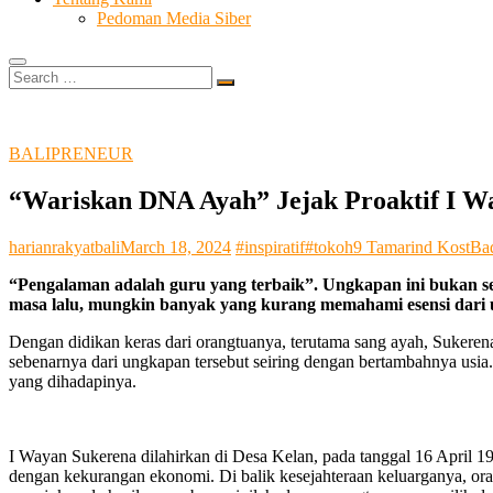
Pedoman Media Siber
Search
…
BALIPRENEUR
“Wariskan DNA Ayah” Jejak Proaktif I Wa
harianrakyatbali
March 18, 2024
#inspiratif
#tokoh
9 Tamarind Kost
Ba
“Pengalaman adalah guru yang terbaik”. Ungkapan ini bukan se
masa lalu, mungkin banyak yang kurang memahami esensi dari u
Dengan didikan keras dari orangtuanya, terutama sang ayah, Suke
sebenarnya dari ungkapan tersebut seiring dengan bertambahnya usia.
yang dihadapinya.
I Wayan Sukerena dilahirkan di Desa Kelan, pada tanggal 16 April 19
dengan kekurangan ekonomi. Di balik kesejahteraan keluarganya, ora