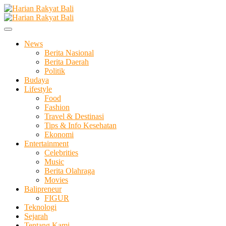
Skip
to
Membangun Semangat Kehidupan dan Berbangsa
content
Harian Rakyat Bali
News
Berita Nasional
Berita Daerah
Politik
Budaya
Lifestyle
Food
Fashion
Travel & Destinasi
Tips & Info Kesehatan
Ekonomi
Entertainment
Celebrities
Music
Berita Olahraga
Movies
Balipreneur
FIGUR
Teknologi
Sejarah
Tentang Kami