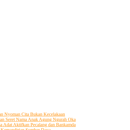
tian Nyoman Cita Bukan Kecelakaan
an Seret Nama Anak Agung Ngurah Oka
sa Adat Aktifkan Pecalang dan Bankamda
i Kemandirian Sumber Daya