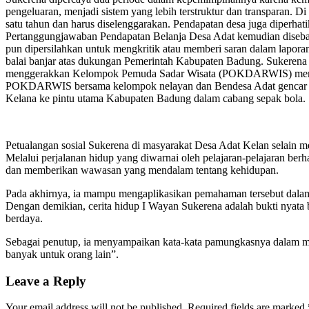
pengeluaran, menjadi sistem yang lebih terstruktur dan transparan. 
satu tahun dan harus diselenggarakan. Pendapatan desa juga diperha
Pertanggungjawaban Pendapatan Belanja Desa Adat kemudian disebar
pun dipersilahkan untuk mengkritik atau memberi saran dalam laporan
balai banjar atas dukungan Pemerintah Kabupaten Badung. Sukerena 
menggerakkan Kelompok Pemuda Sadar Wisata (POKDARWIS) memberik
POKDARWIS bersama kelompok nelayan dan Bendesa Adat gencar mela
Kelana ke pintu utama Kabupaten Badung dalam cabang sepak bola.
Petualangan sosial Sukerena di masyarakat Desa Adat Kelan selain 
Melalui perjalanan hidup yang diwarnai oleh pelajaran-pelajaran b
dan memberikan wawasan yang mendalam tentang kehidupan.
Pada akhirnya, ia mampu mengaplikasikan pemahaman tersebut dalam
Dengan demikian, cerita hidup I Wayan Sukerena adalah bukti nyata
berdaya.
Sebagai penutup, ia menyampaikan kata-kata pamungkasnya dalam menj
banyak untuk orang lain”.
Leave a Reply
Your email address will not be published.
Required fields are marked