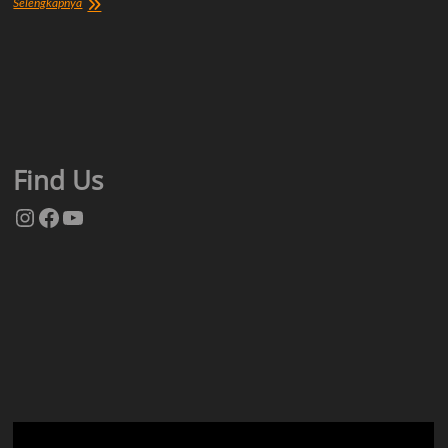
Tentang
Selengkapnya
Kami
Find Us
Instagram
Facebook
YouTube