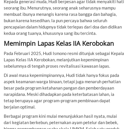
Kepada generasi muda, Hudi berpesan agar tidak menyakiti hati
seorang ibu. Menurutnya, seorang anak seharusnya mampu
membuat ibunya menangis karena rasa bangga dan bahagia,
bukan karena kesedihan. Ia pun percaya bahwa seluruh
pencapaian dalam hidupnya tidak terlepas dari doa dan didikan
kedua orang tuanya, khususnya sang ibu tercinta.
Memimpin Lapas Kelas IIA Kerobokan
Pada Februari 2025, Hudi Ismono resmi ditunjuk sebagai Kepala
Lapas Kelas IIA Kerobokan, melanjutkan kepemimpinan
sebelumnya di tengah proses revitalisasi kawasan lapas.
Di awal masa kepemimpinannya, Hudi tidak hanya fokus pada
aspek keamanan warga binaan, tetapi juga menaruh perhatian
besar pada program ketahanan pangan dan pemberdayaan
narapidana. Meski dihadapkan pada keterbatasan lahan, ia
tetap berupaya agar program-program pembinaan dapat
berjalan optimal.
Berbagai program kini mulai menunjukkan hasil nyata, mulai
dari kegiatan berkebun, peternakan ayam petelur dan bebek,
hingga pengembangan usaha skala UMKM. Salah satu produk