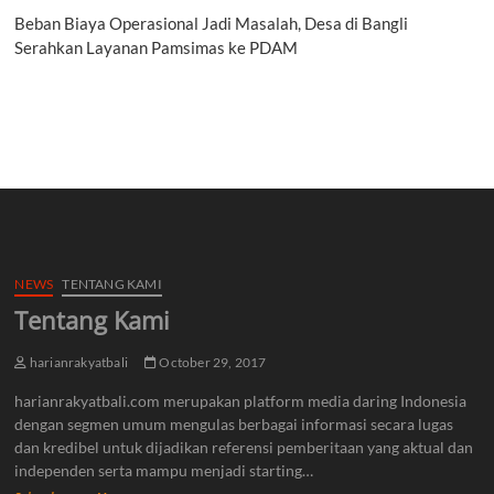
Beban Biaya Operasional Jadi Masalah, Desa di Bangli
Serahkan Layanan Pamsimas ke PDAM
NEWS
TENTANG KAMI
Tentang Kami
harianrakyatbali
October 29, 2017
harianrakyatbali.com merupakan platform media daring Indonesia
dengan segmen umum mengulas berbagai informasi secara lugas
dan kredibel untuk dijadikan referensi pemberitaan yang aktual dan
independen serta mampu menjadi starting…