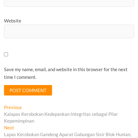
Website
Save my name, email, and website in this browser for the next
time I comment.
Post
Previous
Previous
post:
Kalapas Kerobokan Kedepankan Integritas sebagai Pilar
navigation
Kepemimpinan
Next
Next
post:
Lapas Kerobokan Gandeng Aparat Gabungan Sisir Blok Hunian,