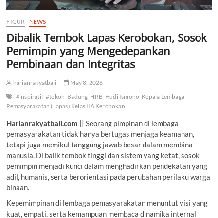
FIGUR
NEWS
Dibalik Tembok Lapas Kerobokan, Sosok
Pemimpin yang Mengedepankan
Pembinaan dan Integritas
harianrakyatbali
May 8, 2026
#inspiratif
#tokoh
Badung
HRB
Hudi Ismono
Kepala Lembaga
Pemasyarakatan (Lapas) Kelas IIA Kerobokan
Harianrakyatbali.com
|| Seorang pimpinan di lembaga
pemasyarakatan tidak hanya bertugas menjaga keamanan,
tetapi juga memikul tanggung jawab besar dalam membina
manusia. Di balik tembok tinggi dan sistem yang ketat, sosok
pemimpin menjadi kunci dalam menghadirkan pendekatan yang
adil, humanis, serta berorientasi pada perubahan perilaku warga
binaan.
Kepemimpinan di lembaga pemasyarakatan menuntut visi yang
kuat, empati, serta kemampuan membaca dinamika internal