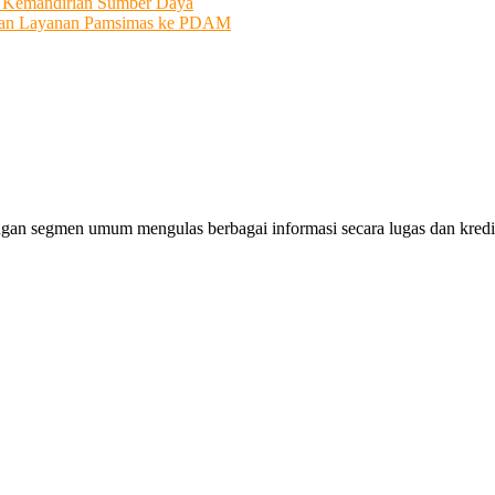
i Kemandirian Sumber Daya
ahkan Layanan Pamsimas ke PDAM
gan segmen umum mengulas berbagai informasi secara lugas dan kredibe