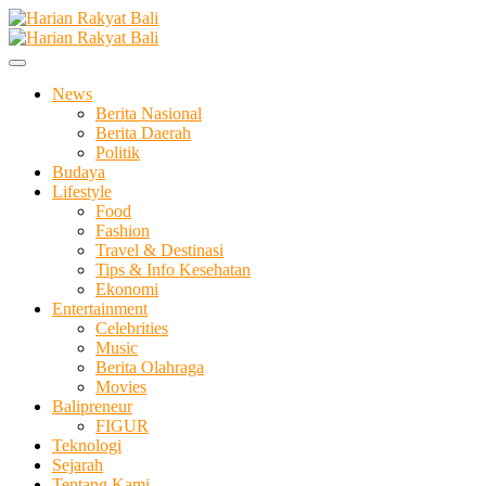
Skip
to
Membangun Semangat Kehidupan dan Berbangsa
content
Harian Rakyat Bali
News
Berita Nasional
Berita Daerah
Politik
Budaya
Lifestyle
Food
Fashion
Travel & Destinasi
Tips & Info Kesehatan
Ekonomi
Entertainment
Celebrities
Music
Berita Olahraga
Movies
Balipreneur
FIGUR
Teknologi
Sejarah
Tentang Kami