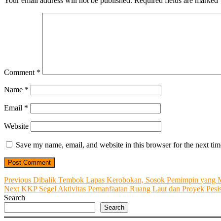
Your email address will not be published.
Required fields are marked
Comment
*
Name
*
Email
*
Website
Save my name, email, and website in this browser for the next ti
Post
Previous
Previous
Dibalik Tembok Lapas Kerobokan, Sosok Pemimpin yang M
Next
post:
Next
KKP Segel Aktivitas Pemanfaatan Ruang Laut dan Proyek Pesi
navigation
post:
Search
Search