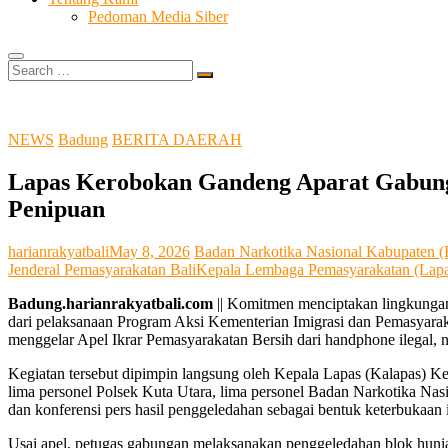
Pedoman Media Siber
Search
…
NEWS
Badung
BERITA DAERAH
Lapas Kerobokan Gandeng Aparat Gabunga
Penipuan
harianrakyatbali
May 8, 2026
Badan Narkotika Nasional Kabupaten
Jenderal Pemasyarakatan Bali
Kepala Lembaga Pemasyarakatan (Lapa
Badung.harianrakyatbali.com
|| Komitmen menciptakan lingkungan
dari pelaksanaan Program Aksi Kementerian Imigrasi dan Pemasyara
menggelar Apel Ikrar Pemasyarakatan Bersih dari handphone ilegal, n
Kegiatan tersebut dipimpin langsung oleh Kepala Lapas (Kalapas) Ke
lima personel Polsek Kuta Utara, lima personel Badan Narkotika N
dan konferensi pers hasil penggeledahan sebagai bentuk keterbukaan 
Usai apel, petugas gabungan melaksanakan penggeledahan blok hunia