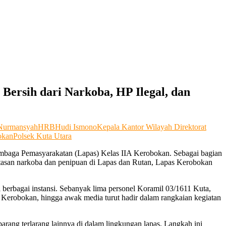
ersih dari Narkoba, HP Ilegal, dan
Nurmansyah
HRB
Hudi Ismono
Kepala Kantor Wilayah Direktorat
okan
Polsek Kuta Utara
Lembaga Pemasyarakatan (Lapas) Kelas IIA Kerobokan. Sebagai bagian
tasan narkoba dan penipuan di Lapas dan Rutan, Lapas Kerobokan
 berbagai instansi. Sebanyak lima personel Koramil 03/1611 Kuta,
Kerobokan, hingga awak media turut hadir dalam rangkaian kegiatan
rang terlarang lainnya di dalam lingkungan lapas. Langkah ini