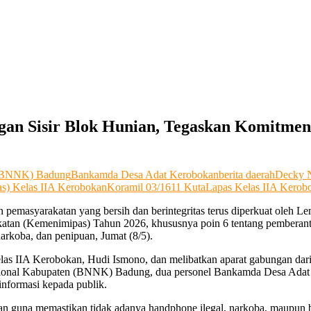
n Sisir Blok Hunian, Tegaskan Komitmen B
 (BNNK) Badung
Bankamda Desa Adat Kerobokan
berita daerah
Decky 
s) Kelas IIA Kerobokan
Koramil 03/1611 Kuta
Lapas Kelas IIA Kerob
 pemasyarakatan yang bersih dan berintegritas terus diperkuat oleh 
katan (Kemenimipas) Tahun 2026, khususnya poin 6 tentang pemberan
arkoba, dan penipuan, Jumat (8/5).
las IIA Kerobokan, Hudi Ismono, dan melibatkan aparat gabungan dari
asional Kabupaten (BNNK) Badung, dua personel Bankamda Desa Adat 
informasi kepada publik.
n guna memastikan tidak adanya handphone ilegal, narkoba, maupun ba