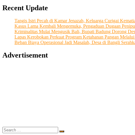
Recent Update
Tangis Istri Pecah di Kamar Jenazah, Keluarga Curigai Kema
Kasus Lama Kembali Mengemuka, Pengaduan Dugaan Penipu
Kriminalitas Mulai Mengusik Bali, Bupati Badung Dorong De
Lapas Kerobokan Perkuat Program Ketahanan Pangan Melalu
Beban Biaya Operasional Jadi Masalah, Desa di Bangli Ser
Advertisement
Search
…