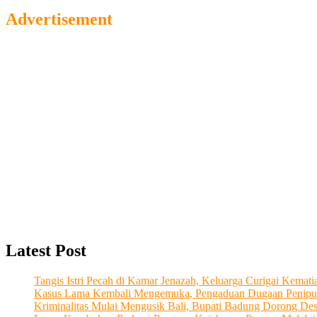
Advertisement
Latest Post
Tangis Istri Pecah di Kamar Jenazah, Keluarga Curigai Kema
Kasus Lama Kembali Mengemuka, Pengaduan Dugaan Penipu
Kriminalitas Mulai Mengusik Bali, Bupati Badung Dorong De