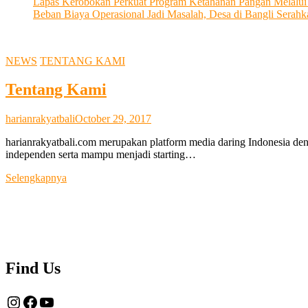
Lapas Kerobokan Perkuat Program Ketahanan Pangan Melalu
Beban Biaya Operasional Jadi Masalah, Desa di Bangli Ser
NEWS
TENTANG KAMI
Tentang Kami
harianrakyatbali
October 29, 2017
harianrakyatbali.com merupakan platform media daring Indonesia den
independen serta mampu menjadi starting…
Tentang
Selengkapnya
Kami
Find Us
Instagram
Facebook
YouTube