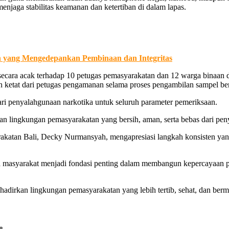
enjaga stabilitas keamanan dan ketertiban di dalam lapas.
 yang Mengedepankan Pembinaan dan Integritas
secara acak terhadap 10 petugas pemasyarakatan dan 12 warga binaan
ketat dari petugas pengamanan selama proses pengambilan sampel be
ari penyalahgunaan narkotika untuk seluruh parameter pemeriksaan.
n lingkungan pemasyarakatan yang bersih, aman, serta bebas dari pen
yarakatan Bali, Decky Nurmansyah, mengapresiasi langkah konsisten
pada masyarakat menjadi fondasi penting dalam membangun kepercayaan p
dirkan lingkungan pemasyarakatan yang lebih tertib, sehat, dan berm