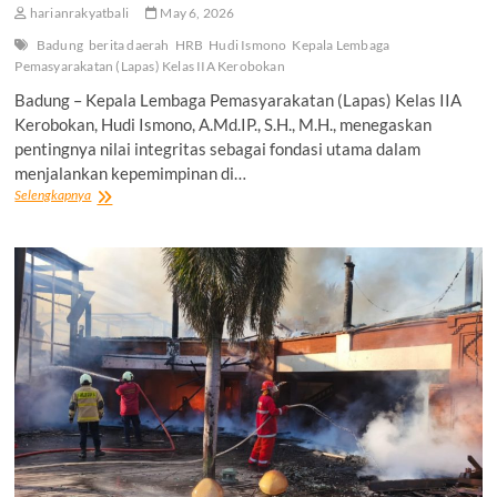
harianrakyatbali
May 6, 2026
Badung
berita daerah
HRB
Hudi Ismono
Kepala Lembaga
Pemasyarakatan (Lapas) Kelas IIA Kerobokan
Badung – Kepala Lembaga Pemasyarakatan (Lapas) Kelas IIA
Kerobokan, Hudi Ismono, A.Md.IP., S.H., M.H., menegaskan
pentingnya nilai integritas sebagai fondasi utama dalam
menjalankan kepemimpinan di…
Kalapas
Selengkapnya
Kerobokan
Kedepankan
Integritas
sebagai
Pilar
Kepemimpinan