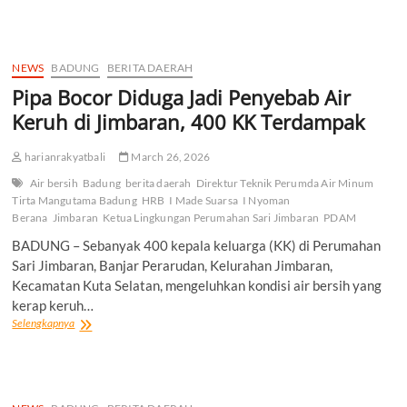
Mulya
Dorong
Peran
Anak
NEWS
BADUNG
BERITA DAERAH
Muda
Pipa Bocor Diduga Jadi Penyebab Air
dalam
Penguatan
Keruh di Jimbaran, 400 KK Terdampak
SDM
Pariwisata
harianrakyatbali
March 26, 2026
Air bersih
Badung
berita daerah
Direktur Teknik Perumda Air Minum
Tirta Mangutama Badung
HRB
I Made Suarsa
I Nyoman
Berana
Jimbaran
Ketua Lingkungan Perumahan Sari Jimbaran
PDAM
BADUNG – Sebanyak 400 kepala keluarga (KK) di Perumahan
Sari Jimbaran, Banjar Perarudan, Kelurahan Jimbaran,
Kecamatan Kuta Selatan, mengeluhkan kondisi air bersih yang
kerap keruh…
Pipa
Selengkapnya
Bocor
Diduga
Jadi
Penyebab
Air