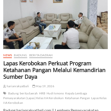
Badung
Dorong
Desa
Adat
Aktifkan
Pecalang
dan
Bankamda
NEWS
BADUNG
BERITA DAERAH
Lapas Kerobokan Perkuat Program
Ketahanan Pangan Melalui Kemandirian
Sumber Daya
harianrakyatbali
May 19, 2026
Badung
berita daerah
HRB
Hudi Ismono
Kepala Lembaga
Pemasyarakatan (Lapas) Kelas IIA Kerobokan
Ketahanan Pangan
Lapas Kelas
IIA Kerobokan
Badung.harianrakyatbali.com || Lembaga Pemasyarakatan