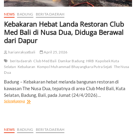
NEWS
BADUNG
BERITA DAERAH
Kebakaran Hebat Landa Restoran Club
Med Bali di Nusa Dua, Diduga Berawal
dari Dapur
harianrakyatbali
April 25, 2026
berita daerah
Club Med Bali
Damkar Badung
HRB
Kapolsek Kuta
Selatan
Kebakaran
Kompol Muhammad Bhayangkara Putra Sejati
The Nusa
Dua
Badung – Kebakaran hebat melanda bangunan restoran di
kawasan The Nusa Dua, tepatnya di area Club Med Bali, Kuta
Selatan, Badung, Bali, pada Jumat (24/4/2026)…
Kebakaran
Selengkapnya
Hebat
Landa
Restoran
Club
Med
NEWS
BADUNG
BERITA DAERAH
Bali