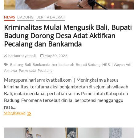
NEWS
BADUNG
BERITA DAERAH
Kriminalitas Mulai Mengusik Bali, Bupati
Badung Dorong Desa Adat Aktifkan
Pecalang dan Bankamda
harianrakyatbali
May 30, 2026
Badung
Bali
Bankamda
berita daerah
Bupati Badung
HRB
I Wayan Adi
Arnawa
Pariwisata
Pecalang
Mangupura.harianrakyatbali.com || Meningkatnya kasus
kriminalitas, terutama aksi penjambretan di sejumlah wilayah
Bali, mulai mendapat perhatian serius Pemerintah Kabupaten
Badung. Fenomena tersebut dinilai berpotensi mengganggu
rasa…
Kriminalitas
Selengkapnya
Mulai
Mengusik
Bali,
Bupati