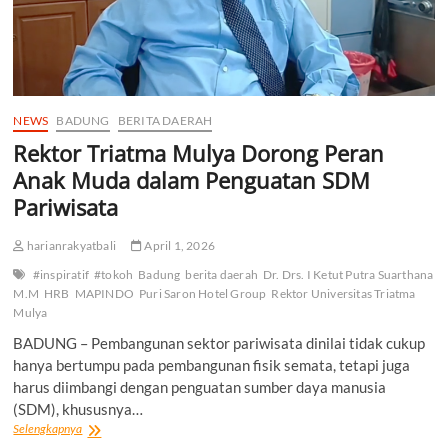
NEWS
BADUNG
BERITA DAERAH
Rektor Triatma Mulya Dorong Peran
Anak Muda dalam Penguatan SDM
Pariwisata
harianrakyatbali
April 1, 2026
#inspiratif
#tokoh
Badung
berita daerah
Dr. Drs. I Ketut Putra Suarthana
M.M
HRB
MAPINDO
Puri Saron Hotel Group
Rektor Universitas Triatma
Mulya
BADUNG – Pembangunan sektor pariwisata dinilai tidak cukup
hanya bertumpu pada pembangunan fisik semata, tetapi juga
harus diimbangi dengan penguatan sumber daya manusia
(SDM), khususnya…
Rektor
Selengkapnya
Triatma