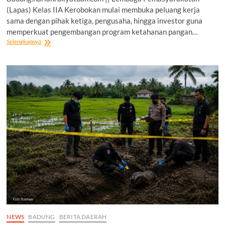
(Lapas) Kelas IIA Kerobokan mulai membuka peluang kerja
sama dengan pihak ketiga, pengusaha, hingga investor guna
memperkuat pengembangan program ketahanan pangan…
Lapas
Selengkapnya
Kerobokan
Perkuat
Program
Ketahanan
Pangan
Melalui
Kemandirian
Sumber
Daya
NEWS
BADUNG
BERITA DAERAH