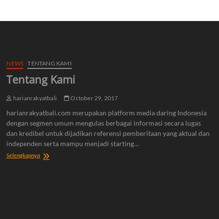
NEWS
TENTANG KAMI
Tentang Kami
harianrakyatbali
October 29, 2017
harianrakyatbali.com merupakan platform media daring Indonesia
dengan segmen umum mengulas berbagai informasi secara lugas
dan kredibel untuk dijadikan referensi pemberitaan yang aktual dan
independen serta mampu menjadi starting…
Tentang
Selengkapnya
Kami