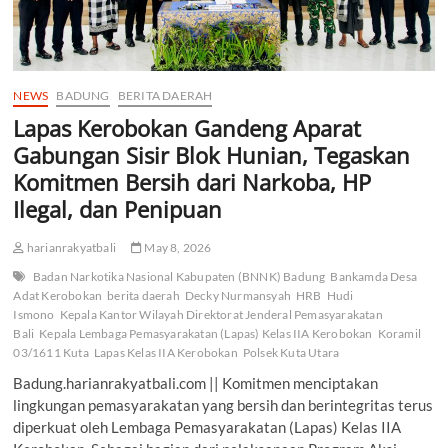
NEWS
BADUNG
BERITA DAERAH
Lapas Kerobokan Gandeng Aparat
Gabungan Sisir Blok Hunian, Tegaskan
Komitmen Bersih dari Narkoba, HP
Ilegal, dan Penipuan
harianrakyatbali
May 8, 2026
Badan Narkotika Nasional Kabupaten (BNNK) Badung
Bankamda Desa
Adat Kerobokan
berita daerah
Decky Nurmansyah
HRB
Hudi
Ismono
Kepala Kantor Wilayah Direktorat Jenderal Pemasyarakatan
Bali
Kepala Lembaga Pemasyarakatan (Lapas) Kelas IIA Kerobokan
Koramil
03/1611 Kuta
Lapas Kelas IIA Kerobokan
Polsek Kuta Utara
Badung.harianrakyatbali.com || Komitmen menciptakan
lingkungan pemasyarakatan yang bersih dan berintegritas terus
diperkuat oleh Lembaga Pemasyarakatan (Lapas) Kelas IIA