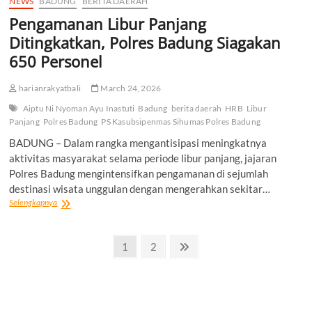
NEWS
BADUNG
BERITA DAERAH
Keruh
Pengamanan Libur Panjang
di
Jimbaran,
Ditingkatkan, Polres Badung Siagakan
400
650 Personel
KK
Terdampak
harianrakyatbali
March 24, 2026
Aiptu Ni Nyoman Ayu Inastuti
Badung
berita daerah
HRB
Libur
Panjang
Polres Badung
PS Kasubsipenmas Sihumas Polres Badung
BADUNG – Dalam rangka mengantisipasi meningkatnya
aktivitas masyarakat selama periode libur panjang, jajaran
Polres Badung mengintensifkan pengamanan di sejumlah
destinasi wisata unggulan dengan mengerahkan sekitar…
Pengamanan
Selengkapnya
Libur
Panjang
Posts
Ditingkatkan,
Page
Page
Next
1
2
Polres
page
pagination
Badung
Siagakan
650
Personel