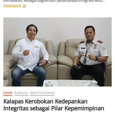
Kerobokan. Sebagai bagian dari pelaksanaan Program Aksi…
Lapas
Selengkapnya
Kerobokan
Gandeng
Aparat
Gabungan
Sisir
Blok
Hunian,
Tegaskan
Komitmen
Bersih
dari
Narkoba,
HP
Ilegal,
dan
Penipuan
NEWS
BADUNG
BERITA DAERAH
Kalapas Kerobokan Kedepankan
Integritas sebagai Pilar Kepemimpinan