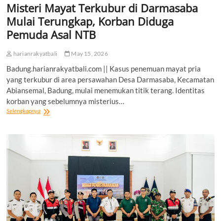
Misteri Mayat Terkubur di Darmasaba
Mulai Terungkap, Korban Diduga
Pemuda Asal NTB
harianrakyatbali
May 15, 2026
Badung.harianrakyatbali.com || Kasus penemuan mayat pria
yang terkubur di area persawahan Desa Darmasaba, Kecamatan
Abiansemal, Badung, mulai menemukan titik terang. Identitas
korban yang sebelumnya misterius…
Misteri
Selengkapnya
Mayat
Terkubur
di
Darmasaba
Mulai
Terungkap,
Korban
Diduga
Pemuda
Asal
NTB