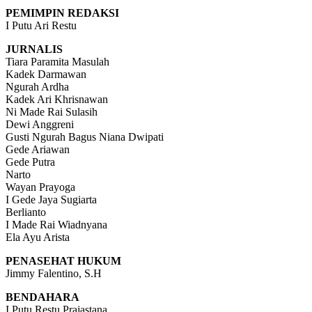
PEMIMPIN REDAKSI
I Putu Ari Restu
JURNALIS
Tiara Paramita Masulah
Kadek Darmawan
Ngurah Ardha
Kadek Ari Khrisnawan
Ni Made Rai Sulasih
Dewi Anggreni
Gusti Ngurah Bagus Niana Dwipati
Gede Ariawan
Gede Putra
Narto
Wayan Prayoga
I Gede Jaya Sugiarta
Berlianto
I Made Rai Wiadnyana
Ela Ayu Arista
PENASEHAT HUKUM
Jimmy Falentino, S.H
BENDAHARA
I Putu Restu Prajastana