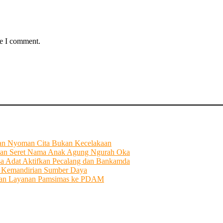
me I comment.
tian Nyoman Cita Bukan Kecelakaan
an Seret Nama Anak Agung Ngurah Oka
sa Adat Aktifkan Pecalang dan Bankamda
i Kemandirian Sumber Daya
ahkan Layanan Pamsimas ke PDAM