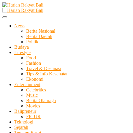
Skip
to
Membangun Semangat Kehidupan dan Berbangsa
content
Harian Rakyat Bali
News
Berita Nasional
Berita Daerah
Politik
Budaya
Lifestyle
Food
Fashion
Travel & Destinasi
Tips & Info Kesehatan
Ekonomi
Entertainment
Celebrities
Music
Berita Olahraga
Movies
Balipreneur
FIGUR
Teknologi
Sejarah
Tentang Kami