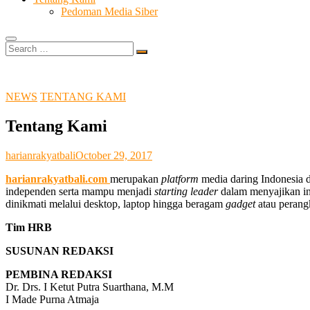
Pedoman Media Siber
Search
…
NEWS
TENTANG KAMI
Tentang Kami
harianrakyatbali
October 29, 2017
harianrakyatbali.com
merupakan
platform
media daring Indonesia d
independen serta mampu menjadi
starting leader
dalam menyajikan in
dinikmati melalui desktop, laptop hingga beragam
gadget
atau perang
Tim HRB
SUSUNAN REDAKSI
PEMBINA REDAKSI
Dr. Drs. I Ketut Putra Suarthana, M.M
I Made Purna Atmaja