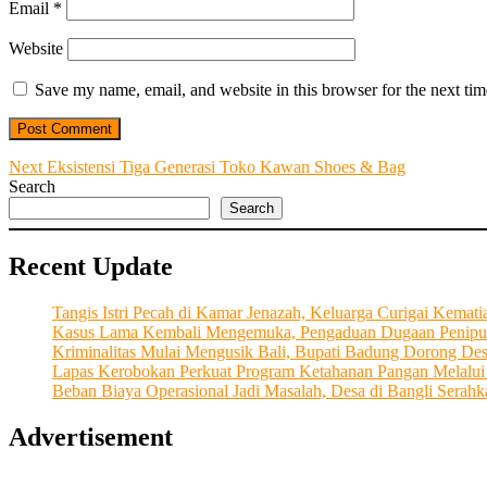
Email
*
Website
Save my name, email, and website in this browser for the next ti
Post
Next
Next
Eksistensi Tiga Generasi Toko Kawan Shoes & Bag
post:
Search
navigation
Search
Recent Update
Tangis Istri Pecah di Kamar Jenazah, Keluarga Curigai Kema
Kasus Lama Kembali Mengemuka, Pengaduan Dugaan Penipu
Kriminalitas Mulai Mengusik Bali, Bupati Badung Dorong De
Lapas Kerobokan Perkuat Program Ketahanan Pangan Melalu
Beban Biaya Operasional Jadi Masalah, Desa di Bangli Ser
Advertisement