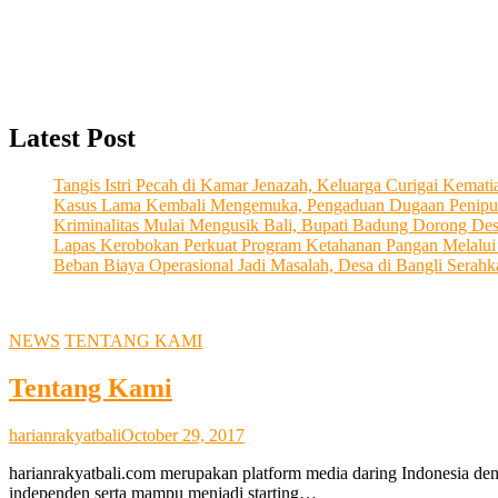
Latest Post
Tangis Istri Pecah di Kamar Jenazah, Keluarga Curigai Kema
Kasus Lama Kembali Mengemuka, Pengaduan Dugaan Penipu
Kriminalitas Mulai Mengusik Bali, Bupati Badung Dorong De
Lapas Kerobokan Perkuat Program Ketahanan Pangan Melalu
Beban Biaya Operasional Jadi Masalah, Desa di Bangli Ser
NEWS
TENTANG KAMI
Tentang Kami
harianrakyatbali
October 29, 2017
harianrakyatbali.com merupakan platform media daring Indonesia den
independen serta mampu menjadi starting…