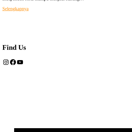
Tentang
Selengkapnya
Kami
Find Us
Instagram
Facebook
YouTube