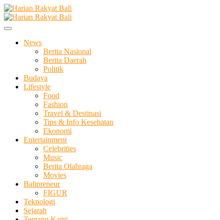
Skip
to
Membangun Semangat Kehidupan dan Berbangsa
content
Harian Rakyat Bali
News
Berita Nasional
Berita Daerah
Politik
Budaya
Lifestyle
Food
Fashion
Travel & Destinasi
Tips & Info Kesehatan
Ekonomi
Entertainment
Celebrities
Music
Berita Olahraga
Movies
Balipreneur
FIGUR
Teknologi
Sejarah
Tentang Kami