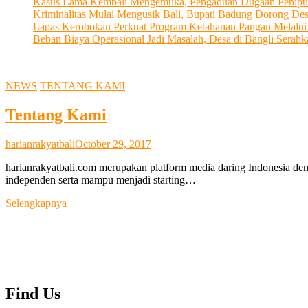
Kasus Lama Kembali Mengemuka, Pengaduan Dugaan Penipu
Kriminalitas Mulai Mengusik Bali, Bupati Badung Dorong De
Lapas Kerobokan Perkuat Program Ketahanan Pangan Melalu
Beban Biaya Operasional Jadi Masalah, Desa di Bangli Ser
NEWS
TENTANG KAMI
Tentang Kami
harianrakyatbali
October 29, 2017
harianrakyatbali.com merupakan platform media daring Indonesia den
independen serta mampu menjadi starting…
Tentang
Selengkapnya
Kami
Find Us