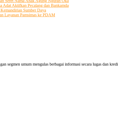
an Seret Nama Anak Agung Ngurah Oka
sa Adat Aktifkan Pecalang dan Bankamda
i Kemandirian Sumber Daya
ahkan Layanan Pamsimas ke PDAM
gan segmen umum mengulas berbagai informasi secara lugas dan kredibe