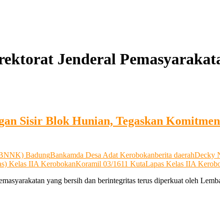
rektorat Jenderal Pemasyarakata
n Sisir Blok Hunian, Tegaskan Komitmen B
 (BNNK) Badung
Bankamda Desa Adat Kerobokan
berita daerah
Decky 
s) Kelas IIA Kerobokan
Koramil 03/1611 Kuta
Lapas Kelas IIA Kerob
masyarakatan yang bersih dan berintegritas terus diperkuat oleh Lem