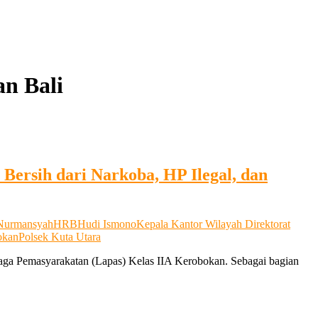
n Bali
ersih dari Narkoba, HP Ilegal, dan
Nurmansyah
HRB
Hudi Ismono
Kepala Kantor Wilayah Direktorat
okan
Polsek Kuta Utara
baga Pemasyarakatan (Lapas) Kelas IIA Kerobokan. Sebagai bagian