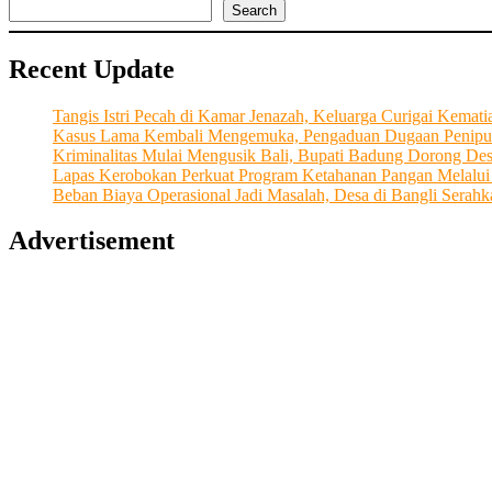
Gandeng
Search
Aparat
Gabungan
Recent Update
Sisir
Blok
Hunian,
Tangis Istri Pecah di Kamar Jenazah, Keluarga Curigai Kema
Tegaskan
Kasus Lama Kembali Mengemuka, Pengaduan Dugaan Penipu
Komitmen
Kriminalitas Mulai Mengusik Bali, Bupati Badung Dorong De
Bersih
Lapas Kerobokan Perkuat Program Ketahanan Pangan Melalu
dari
Beban Biaya Operasional Jadi Masalah, Desa di Bangli Ser
Narkoba,
HP
Advertisement
Ilegal,
dan
Penipuan