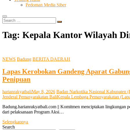
Pedoman Media Siber
Search
…
Tag:
Kepala Kantor Wilayah Di
NEWS
Badung
BERITA DAERAH
Lapas Kerobokan Gandeng Aparat Gabunga
Penipuan
harianrakyatbali
May 8, 2026
Badan Narkotika Nasional Kabupaten
Jenderal Pemasyarakatan Bali
Kepala Lembaga Pemasyarakatan (Lapa
Badung.harianrakyatbali.com || Komitmen menciptakan lingkungan pe
dari pelaksanaan Program Aksi…
Lapas
Selengkapnya
Kerobokan
Search