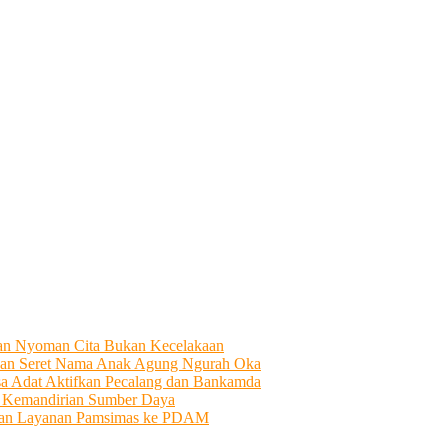
tian Nyoman Cita Bukan Kecelakaan
an Seret Nama Anak Agung Ngurah Oka
sa Adat Aktifkan Pecalang dan Bankamda
i Kemandirian Sumber Daya
ahkan Layanan Pamsimas ke PDAM