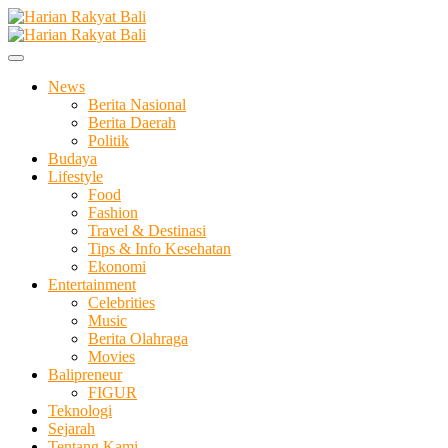
Skip
to
Membangun Semangat Kehidupan dan Berbangsa
content
Harian Rakyat Bali
News
Berita Nasional
Berita Daerah
Politik
Budaya
Lifestyle
Food
Fashion
Travel & Destinasi
Tips & Info Kesehatan
Ekonomi
Entertainment
Celebrities
Music
Berita Olahraga
Movies
Balipreneur
FIGUR
Teknologi
Sejarah
Tentang Kami