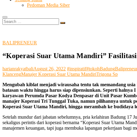
Pedoman Media Siber
Search
…
BALIPRENEUR
“Koperasi Suar Utama Mandiri” Fasilitas
harianrakyatbali
August 26, 2022
#inspiratif
#tokoh
Badung
Balipreneu
Klanceng
Manajer Koperasi Suar Utama Mandiri
Trigona Sp
Mengubah kiblat menjadi wirausaha tentu tak memandang usia m
batasan waktu hingga harus siap dipensiunkan. Seperti halnya 
karyawan Perumda Pasar Kodya Denpasar di Unit Pasar Kumbasar
manajer Koperasi Tri Tunggal Tuka, namun pilihannya untuk pen
Koperasi Suar Utama Mandiri, hingga merambah ke budidaya l
Setelah mundur dari jabatan sebelumnya, pria kelahiran Badung 17 Ju
sekaligus perintis dari koperasi bernama “Koperasi Suar Utama Man
manajemen keuangan, tapi juga membuka lapangan pekerjaan bagi mere