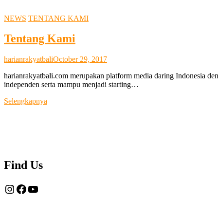
NEWS
TENTANG KAMI
Tentang Kami
harianrakyatbali
October 29, 2017
harianrakyatbali.com merupakan platform media daring Indonesia den
independen serta mampu menjadi starting…
Tentang
Selengkapnya
Kami
Find Us
Instagram
Facebook
YouTube