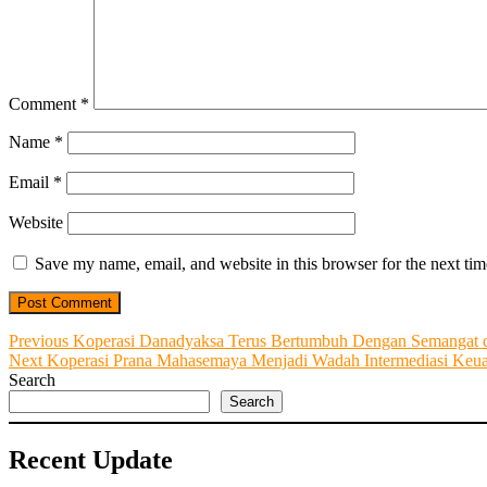
Comment
*
Name
*
Email
*
Website
Save my name, email, and website in this browser for the next ti
Post
Previous
Previous
Koperasi Danadyaksa Terus Bertumbuh Dengan Semangat 
Next
post:
Next
Koperasi Prana Mahasemaya Menjadi Wadah Intermediasi Keua
navigation
post:
Search
Search
Recent Update