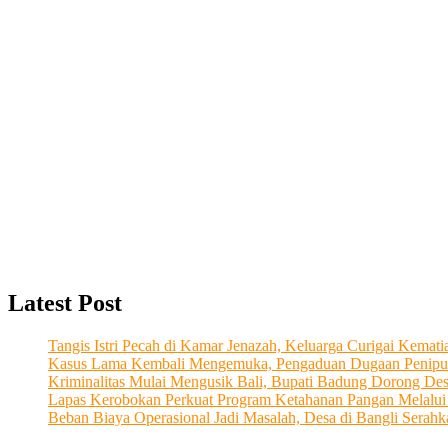
Latest Post
Tangis Istri Pecah di Kamar Jenazah, Keluarga Curigai Kema
Kasus Lama Kembali Mengemuka, Pengaduan Dugaan Penipu
Kriminalitas Mulai Mengusik Bali, Bupati Badung Dorong De
Lapas Kerobokan Perkuat Program Ketahanan Pangan Melalu
Beban Biaya Operasional Jadi Masalah, Desa di Bangli Ser