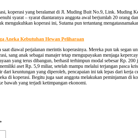
rasi, koperasi yang beralamat di Jl. Muding Buit No.9, Link. Muding 
enuhi syarat – syarat diantaranya anggota awal berjumlah 20 orang da
tuk mengukuhkan koperasi ini, Sutama pun tertantang mengatasnamak
ngga Aneka Kebutuhan Hewan Peliharaan
saat diawal perjalanan merintis koperasinya. Mereka pun tak segan 
perasi, sang anak sebagai manajer tetap mengupayakan menjaga keperca
cayaan yang terus dibangun, berhasil terhimpun modal sebesar Rp. 200
liki aset Rp. 5,9 miliar, setelah mampu melalui terjangan pasca kris
ari keuntungan yang diperoleh, pencapaian ini tak lepas dari kerja c
eka di koperasi. Begitu juga saat anggota melakukan peminjaman di 
 ke bawah yang terjadi ketimpangan ekonomi.
*