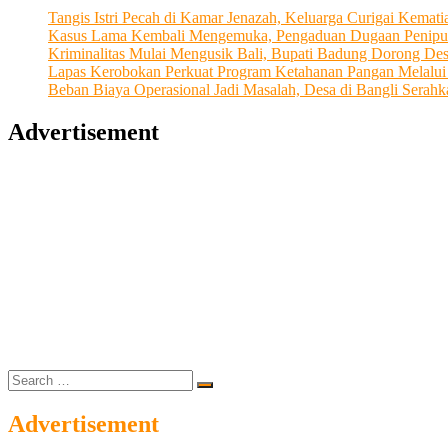
Tangis Istri Pecah di Kamar Jenazah, Keluarga Curigai Kema
Kasus Lama Kembali Mengemuka, Pengaduan Dugaan Penipu
Kriminalitas Mulai Mengusik Bali, Bupati Badung Dorong De
Lapas Kerobokan Perkuat Program Ketahanan Pangan Melalu
Beban Biaya Operasional Jadi Masalah, Desa di Bangli Ser
Advertisement
Search
…
Advertisement