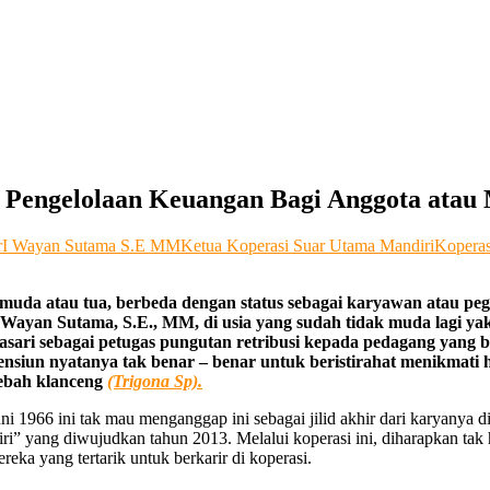
i Pengelolaan Keuangan Bagi Anggota atau
r
I Wayan Sutama S.E MM
Ketua Koperasi Suar Utama Mandiri
Koperas
uda atau tua, berbeda dengan status sebagai karyawan atau pega
I Wayan Sutama, S.E., MM, di usia yang sudah tidak muda lagi y
i sebagai petugas pungutan retribusi kepada pedagang yang ber
siun nyatanya tak benar – benar untuk beristirahat menikmati h
ebah klanceng
(Trigona Sp).
ni 1966 ini tak mau menganggap ini sebagai jilid akhir dari karyanya d
diri” yang diwujudkan tahun 2013. Melalui koperasi ini, diharapkan t
ka yang tertarik untuk berkarir di koperasi.