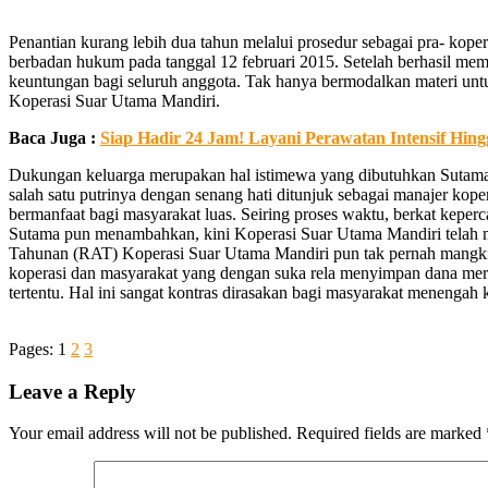
Penantian kurang lebih dua tahun melalui prosedur sebagai pra- kope
berbadan hukum pada tanggal 12 februari 2015. Setelah berhasil mem
keuntungan bagi seluruh anggota. Tak hanya bermodalkan materi un
Koperasi Suar Utama Mandiri.
Baca Juga :
Siap Hadir 24 Jam! Layani Perawatan Intensif Hi
Dukungan keluarga merupakan hal istimewa yang dibutuhkan Sutama 
salah satu putrinya dengan senang hati ditunjuk sebagai manajer ko
bermanfaat bagi masyarakat luas. Seiring proses waktu, berkat keper
Sutama pun menambahkan, kini Koperasi Suar Utama Mandiri telah memi
Tahunan (RAT) Koperasi Suar Utama Mandiri pun tak pernah mangkir d
koperasi dan masyarakat yang dengan suka rela menyimpan dana mer
tertentu. Hal ini sangat kontras dirasakan bagi masyarakat menengah
Pages:
1
2
3
Leave a Reply
Your email address will not be published.
Required fields are marked