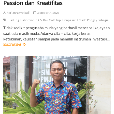
Passion dan Kreatifitas
harianrakyatbali
October 7, 2025
Badung
Balipreneur
CV Bali Golf Trip
Denpasar
I Made Pongky Subagia
Tidak sedikit pengusaha muda yang berhasil mencapai kejayaan
saat usia masih muda. Adanya cita – cita, kerja keras,
ketekunan, keuletan sampai pada memilih instrumen investasi…
Menjadi
Selengkapnya
Entrepreneur
Sukses
Dengan
Passion
dan
Kreatifitas