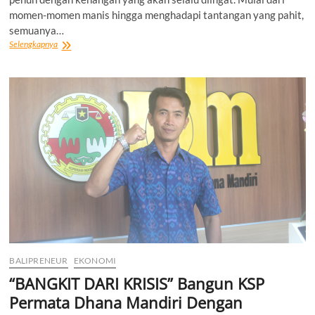
momen-momen manis hingga menghadapi tantangan yang pahit,
semuanya…
“MEMBANGUN
Selengkapnya
KOPERASI
SRI
BARUNA
LESTARI”
Perjalanan
yang
Penuh
Warna
BALIPRENEUR
EKONOMI
“BANGKIT DARI KRISIS” Bangun KSP
Permata Dhana Mandiri Dengan