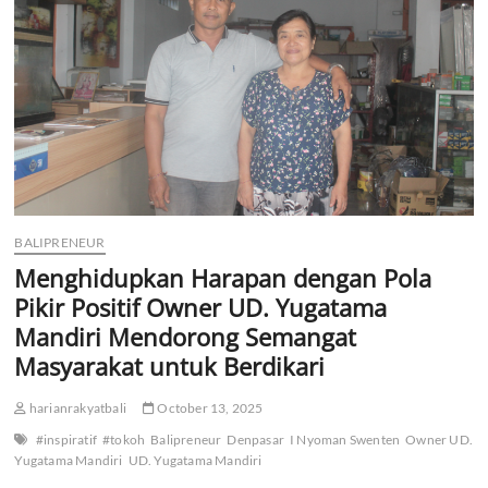
Sing
Ada
Lawan:
Kisah
Cinta,
Bisnis,
dan
Keyakinan
BALIPRENEUR
Menghidupkan Harapan dengan Pola
Pikir Positif Owner UD. Yugatama
Mandiri Mendorong Semangat
Masyarakat untuk Berdikari
harianrakyatbali
October 13, 2025
#inspiratif
#tokoh
Balipreneur
Denpasar
I Nyoman Swenten
Owner UD.
Yugatama Mandiri
UD. Yugatama Mandiri