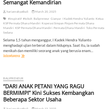
Semangat Kemandirian
harianrakyatbali
March 20, 2025
#inspiratif
#tokoh
Balipreneur
Gianyar
I Kadek Hendra Yulianto
Ketua
KSP Permata Dhana Mandiri
Koperasi Simpan Pinjam Permata Dhana
Mandiri
KSP Permata Dhana Mandiri
Permata Dhana Mandiri
Toko Permata
Sedana
Selama 1,5 tahun menganggur, I Kadek Hendra Yulianto
menghadapi ujian terberat dalam hidupnya. Saat itu, ia sudah
menikah dan memiliki seorang anak yang berusia enam…
“BANGKIT
Selengkapnya
DARI
KRISIS”
Bangun
KSP
Permata
BALIPRENEUR
Dhana
“DARI ANAK PETANI YANG RAGU
Mandiri
Dengan
BERMIMPI” Kini Sukses Kembangkan
Semangat
Beberapa Sektor Usaha
Kemandirian
harianrakyatbali
March 15, 2025