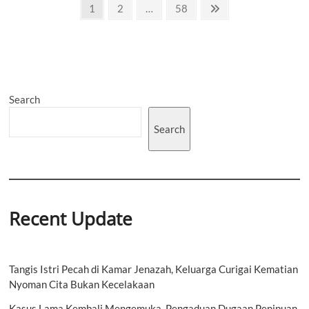
Posts
Keuangan
Page
Page
Page
Next
1
2
…
58
yang
page
pagination
Tangguh
Pasca
Pandemi
Search
Search
Recent Update
Tangis Istri Pecah di Kamar Jenazah, Keluarga Curigai Kematian
Nyoman Cita Bukan Kecelakaan
Kasus Lama Kembali Mengemuka, Pengaduan Dugaan Penipuan