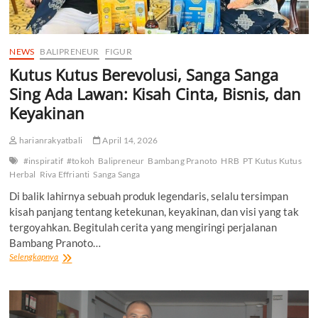
NEWS
BALIPRENEUR
FIGUR
Kutus Kutus Berevolusi, Sanga Sanga
Sing Ada Lawan: Kisah Cinta, Bisnis, dan
Keyakinan
harianrakyatbali
April 14, 2026
#inspiratif
#tokoh
Balipreneur
Bambang Pranoto
HRB
PT Kutus Kutus
Herbal
Riva Effrianti
Sanga Sanga
Di balik lahirnya sebuah produk legendaris, selalu tersimpan
kisah panjang tentang ketekunan, keyakinan, dan visi yang tak
tergoyahkan. Begitulah cerita yang mengiringi perjalanan
Bambang Pranoto…
Kutus
Selengkapnya
Kutus
Berevolusi,
Sanga
Sanga