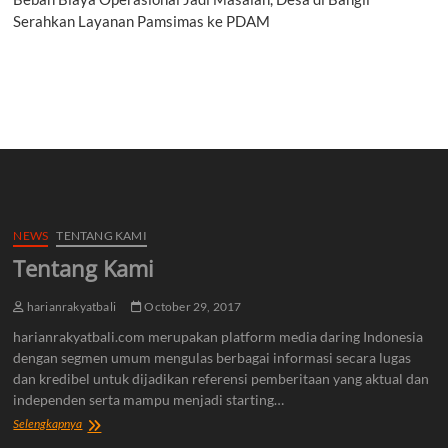
Serahkan Layanan Pamsimas ke PDAM
NEWS
TENTANG KAMI
Tentang Kami
harianrakyatbali
October 29, 2017
harianrakyatbali.com merupakan platform media daring Indonesia
dengan segmen umum mengulas berbagai informasi secara lugas
dan kredibel untuk dijadikan referensi pemberitaan yang aktual dan
independen serta mampu menjadi starting…
Tentang
Selengkapnya
Kami