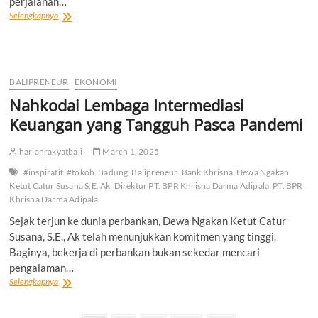
perjalanan…
“LPD
Selengkapnya
DESA
ADAT
BATUAJI”
Bukan
Sekedar
BALIPRENEUR
EKONOMI
Lembaga
Nahkodai Lembaga Intermediasi
Tapi
Rumah
Keuangan yang Tangguh Pasca Pandemi
Pengabdian
harianrakyatbali
March 1, 2025
#inspiratif
#tokoh
Badung
Balipreneur
Bank Khrisna
Dewa Ngakan
Ketut Catur Susana S.E. Ak
Direktur PT. BPR Khrisna Darma Adipala
PT. BPR
Khrisna Darma Adipala
Sejak terjun ke dunia perbankan, Dewa Ngakan Ketut Catur
Susana, S.E., Ak telah menunjukkan komitmen yang tinggi.
Baginya, bekerja di perbankan bukan sekedar mencari
pengalaman…
Nahkodai
Selengkapnya
Lembaga
Intermediasi