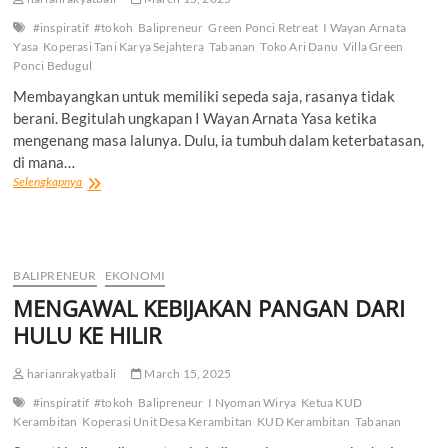
#inspiratif
#tokoh
Balipreneur
Green Ponci Retreat
I Wayan Arnata
Yasa
Koperasi Tani Karya Sejahtera
Tabanan
Toko Ari Danu
Villa Green
Ponci Bedugul
Membayangkan untuk memiliki sepeda saja, rasanya tidak
berani. Begitulah ungkapan I Wayan Arnata Yasa ketika
mengenang masa lalunya. Dulu, ia tumbuh dalam keterbatasan,
di mana…
“DARI
Selengkapnya
ANAK
PETANI
YANG
RAGU
BERMIMPI”
BALIPRENEUR
EKONOMI
Kini
MENGAWAL KEBIJAKAN PANGAN DARI
Sukses
Kembangkan
HULU KE HILIR
Beberapa
Sektor
harianrakyatbali
March 15, 2025
Usaha
#inspiratif
#tokoh
Balipreneur
I Nyoman Wirya
Ketua KUD
Kerambitan
Koperasi Unit Desa Kerambitan
KUD Kerambitan
Tabanan