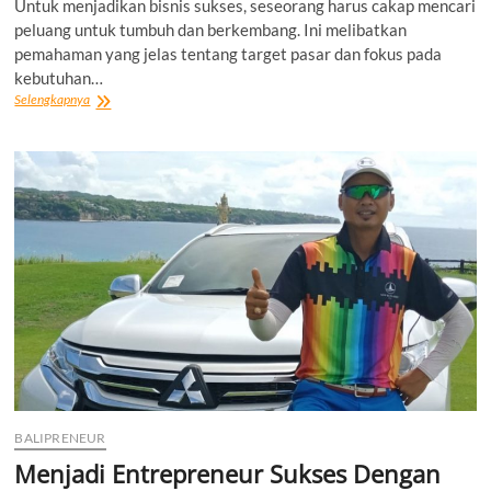
Untuk menjadikan bisnis sukses, seseorang harus cakap mencari
peluang untuk tumbuh dan berkembang. Ini melibatkan
pemahaman yang jelas tentang target pasar dan fokus pada
kebutuhan…
Menghidupkan
Selengkapnya
Harapan
dengan
Pola
Pikir
Positif
Owner
UD.
Yugatama
Mandiri
Mendorong
Semangat
Masyarakat
untuk
Berdikari
BALIPRENEUR
Menjadi Entrepreneur Sukses Dengan