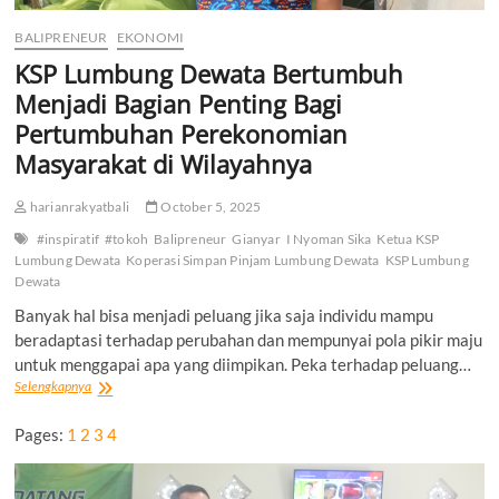
BALIPRENEUR
EKONOMI
KSP Lumbung Dewata Bertumbuh
Menjadi Bagian Penting Bagi
Pertumbuhan Perekonomian
Masyarakat di Wilayahnya
harianrakyatbali
October 5, 2025
#inspiratif
#tokoh
Balipreneur
Gianyar
I Nyoman Sika
Ketua KSP
Lumbung Dewata
Koperasi Simpan Pinjam Lumbung Dewata
KSP Lumbung
Dewata
Banyak hal bisa menjadi peluang jika saja individu mampu
beradaptasi terhadap perubahan dan mempunyai pola pikir maju
untuk menggapai apa yang diimpikan. Peka terhadap peluang…
KSP
Selengkapnya
Lumbung
Dewata
Pages:
1
2
3
4
Bertumbuh
Menjadi
Bagian