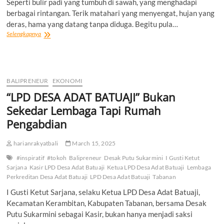
Seperti bulir padi yang tumbuh di sawah, yang menghadapi
berbagai rintangan. Terik matahari yang menyengat, hujan yang
deras, hama yang datang tanpa diduga. Begitu pula…
MENGAWAL
Selengkapnya
KEBIJAKAN
PANGAN
DARI
HULU
KE
BALIPRENEUR
EKONOMI
HILIR
“LPD DESA ADAT BATUAJI” Bukan
Sekedar Lembaga Tapi Rumah
Pengabdian
harianrakyatbali
March 15, 2025
#inspiratif
#tokoh
Balipreneur
Desak Putu Sukarmini
I Gusti Ketut
Sarjana
Kasir LPD Desa Adat Batuaji
Ketua LPD Desa Adat Batuaji
Lembaga
Perkreditan Desa Adat Batuaji
LPD Desa Adat Batuaji
Tabanan
I Gusti Ketut Sarjana, selaku Ketua LPD Desa Adat Batuaji,
Kecamatan Kerambitan, Kabupaten Tabanan, bersama Desak
Putu Sukarmini sebagai Kasir, bukan hanya menjadi saksi