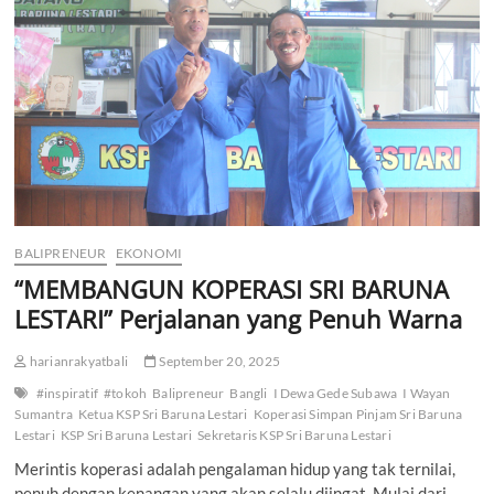
Penting
Bagi
Pertumbuhan
Perekonomian
Masyarakat
di
Wilayahnya
BALIPRENEUR
EKONOMI
“MEMBANGUN KOPERASI SRI BARUNA
LESTARI” Perjalanan yang Penuh Warna
harianrakyatbali
September 20, 2025
#inspiratif
#tokoh
Balipreneur
Bangli
I Dewa Gede Subawa
I Wayan
Sumantra
Ketua KSP Sri Baruna Lestari
Koperasi Simpan Pinjam Sri Baruna
Lestari
KSP Sri Baruna Lestari
Sekretaris KSP Sri Baruna Lestari
Merintis koperasi adalah pengalaman hidup yang tak ternilai,
penuh dengan kenangan yang akan selalu diingat. Mulai dari