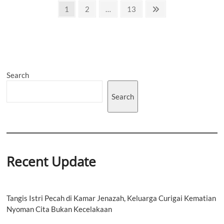
Posts
dan
Page
Page
Page
Next
1
2
…
13
Kelestarian
page
pagination
Pariwisata
Bali
Lewat
Budaya
Ramah
Tamah
Search
Search
Recent Update
Tangis Istri Pecah di Kamar Jenazah, Keluarga Curigai Kematian
Nyoman Cita Bukan Kecelakaan