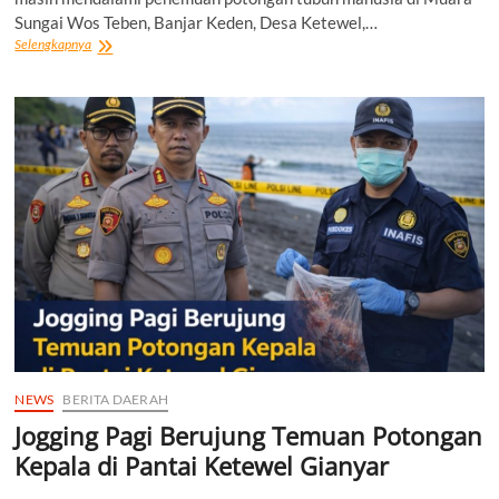
Sungai Wos Teben, Banjar Keden, Desa Ketewel,…
Polisi
Selengkapnya
Dalami
Temuan
Potongan
Tubuh
di
Gianyar,
Tato
Mirip
WNA
Ukraina
yang
Hilang
NEWS
BERITA DAERAH
Jogging Pagi Berujung Temuan Potongan
Kepala di Pantai Ketewel Gianyar