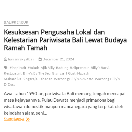
KEHIDUPAN
|
Pendidikan,
Cinta
BALIPRENEUR
dan
Kesuksesan Pengusaha Lokal dan
Keluarga
Kelestarian Pariwisata Bali Lewat Budaya
Ramah Tamah
harianrakyatbali
December 21, 2024
#inspiratif
#tokoh
Ajik Billy
Badung
Balipreneur
Billy’s Bar &
Restaurant
Billy’s By The Sea
Gianyar
I Gusti Ngurah
Mahardika
Singaraja
Tabanan
Waroeng Billy’s 69 Resto
Waroeng Billy’s
D’Desa
Awal tahun 1990-an, pariwisata Bali memang tengah mencapai
masa kejayaannya. Pulau Dewata menjadi primadona bagi
wisatawan domestik maupun mancanegara yang terpikat oleh
keindahan alam, seni…
Kesuksesan
Selengkapnya
Pengusaha
Lokal