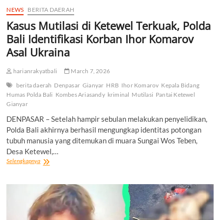
NEWS
BERITA DAERAH
Kasus Mutilasi di Ketewel Terkuak, Polda
Bali Identifikasi Korban Ihor Komarov
Asal Ukraina
harianrakyatbali
March 7, 2026
berita daerah
Denpasar
Gianyar
HRB
Ihor Komarov
Kepala Bidang
Humas Polda Bali
Kombes Ariasandy
kriminal
Mutilasi
Pantai Ketewel
Gianyar
DENPASAR – Setelah hampir sebulan melakukan penyelidikan,
Polda Bali akhirnya berhasil mengungkap identitas potongan
tubuh manusia yang ditemukan di muara Sungai Wos Teben,
Desa Ketewel,…
Kasus
Selengkapnya
Mutilasi
di
Ketewel
Terkuak,
Polda
Bali