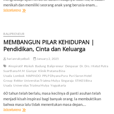
menikah dan memiliki seorang anak yang berusia enam…
“BANGKIT
Selengkapnya
DARI
KRISIS”
Bangun
KSP
Permata
BALIPRENEUR
Dhana
MEMBANGUN PILAR KEHIDUPAN |
Mandiri
Dengan
Pendidikan, Cinta dan Keluarga
Semangat
Kemandirian
harianrakyatbali
January 2, 2025
#inspiratif
#tokoh
Badung
Balipreneur
Denpasar
Dr. Drs. I Ketut Putra
Suarthana M.M
Gianyar
Klinik Pratama Bina
Usada
Lombok
MAPINDO
PPLP Dhyana Pura
Puri Saron Hotel
Group
Rektor Universitas Triatma Mulya
Singaraja
STIKES Bina
Usada
Universitas Triatma Mulya
Yogyakarta
60 tahun telah berlalu, masa kecilnya di panti asuhan telah
menjadi kisah inspirasi bagi banyak orang. Ia membuktikan
bahwa masa lalu tidak menentukan masa depan.…
MEMBANGUN
Selengkapnya
PILAR