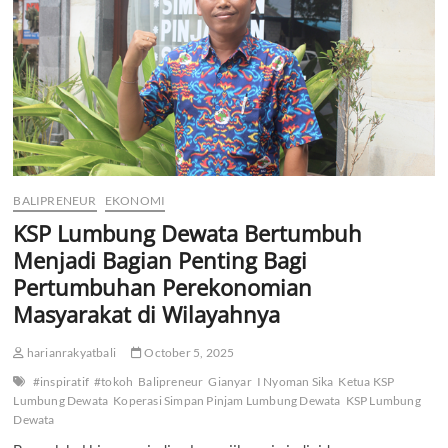
Rugi
GOR
Bakbakan
BALIPRENEUR
EKONOMI
KSP Lumbung Dewata Bertumbuh
Menjadi Bagian Penting Bagi
Pertumbuhan Perekonomian
Masyarakat di Wilayahnya
harianrakyatbali
October 5, 2025
#inspiratif
#tokoh
Balipreneur
Gianyar
I Nyoman Sika
Ketua KSP
Lumbung Dewata
Koperasi Simpan Pinjam Lumbung Dewata
KSP Lumbung
Dewata