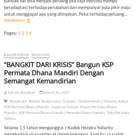
Banyak hal bisa menjadi peluang jika saja individu mampu
beradaptasi terhadap perubahan dan mempunyai pola pikir maju
untuk menggapai apa yang diimpikan. Peka terhadap peluang…
KSP
Selengkapnya
Lumbung
Dewata
Pages:
1
2
3
4
Bertumbuh
Menjadi
Bagian
Penting
BALIPRENEUR
EKONOMI
Bagi
“BANGKIT DARI KRISIS” Bangun KSP
Pertumbuhan
Perekonomian
Permata Dhana Mandiri Dengan
Masyarakat
Semangat Kemandirian
di
Wilayahnya
harianrakyatbali
March 20, 2025
#inspiratif
#tokoh
Balipreneur
Gianyar
I Kadek Hendra Yulianto
Ketua
KSP Permata Dhana Mandiri
Koperasi Simpan Pinjam Permata Dhana
Mandiri
KSP Permata Dhana Mandiri
Permata Dhana Mandiri
Toko Permata
Sedana
Selama 1,5 tahun menganggur, I Kadek Hendra Yulianto
menghadapi ujian terberat dalam hidupnya. Saat itu, ia sudah