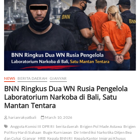
Ruang
Istirahat,
Polisi
Dalami
Penyebab
Kematian
NEWS
BERITA DAERAH
GIANYAR
BNN Ringkus Dua WN Rusia Pengelola
Laboratorium Narkoba di Bali, Satu
Mantan Tentara
harianrakyatbali
March 10, 2026
Anggota Komisi III DPR RI
berita daerah
Brigjen Pol Made Astawa
Brigjen
Pol Roy Hardi Siahaan
Bugie Kurniawan
Dir Interdiksi Narkotika Ditjen Bea
dan Cukai
Gianyar
HRB
Kepala BNN RI
Kepala Kantor Imigrasi Khusus