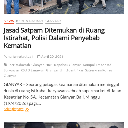
NEWS
BERITA DAERAH
GIANYAR
Jasad Satpam Ditemukan di Ruang
Istirahat, Polisi Dalami Penyebab
Kematian
harianrakyatbali
April 20, 2026
berita daerah
Gianyar
HRB
Kapolsek Gianyar
Kompol I Made Adi
Suryawan
RSUD Sanjiwani Gianyar
Unit Identifikasi Satreskrim Polres
Gianyar
GIANYAR – Seorang petugas keamanan ditemukan meninggal
dunia di ruang istirahat karyawan sebuah supermarket di Jalan
Kesatrian No. 5A, Kecamatan Gianyar, Bali, Minggu
(19/4/2026) pagi.…
Jasad
Selengkapnya
Satpam
Ditemukan
di