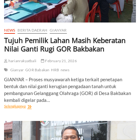
NEWS
BERITA DAERAH
GIANYAR
Tujuh Pemilik Lahan Masih Keberatan
Nilai Ganti Rugi GOR Bakbakan
harianrakyatbali
February 21, 2026
Gianyar
GOR Babakan
HRB
news
GIANYAR – Proses musyawarah ketiga terkait penetapan
bentuk dan nilai ganti kerugian pengadaan tanah untuk
pembangunan Gelanggang Olahraga (GOR) di Desa Bakbakan
kembali digelar pada…
Tujuh
Selengkapnya
Pemilik
Lahan
Masih
Keberatan
Nilai
Ganti