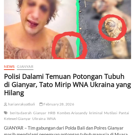
Identifikasi
Korban
Ihor
Komarov
Asal
Ukraina
NEWS
GIANYAR
Polisi Dalami Temuan Potongan Tubuh
di Gianyar, Tato Mirip WNA Ukraina yang
Hilang
harianrakyatbali
February 28, 2026
berita daerah
Gianyar
HRB
Kombes Ariasandy
kriminal
Mutilasi
Pantai
Ketewel Gianyar
Ukraina
WNA
GIANYAR – Tim gabungan dari Polda Bali dan Polres Gianyar
masih mendalami penemuan potongan tubuh manusia di Muara