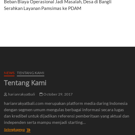
Beban Biaya Operasional Jadi Masalah, Desa di Bangli
Serahkan Layanan Pamsimas ke PDAM
NEWS
TENTANG KAMI
Tentang Kami
harianrakyatbali
October 29, 2017
harianrakyatbali.com merupakan platform media daring Indonesia
dengan segmen umum mengulas berbagai informasi secara lugas
dan kredibel untuk dijadikan referensi pemberitaan yang aktual dan
independen serta mampu menjadi starting…
Tentang
Selengkapnya
Kami