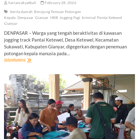
harianrakyatbali
February 28, 2026
berita daerah
Berujung Temuan Potongan
Kepala
Denpasar
Gianyar
HRB
Jogging Pagi
kriminal
Pantai Ketewel
Gianyar
DENPASAR – Warga yang tengah beraktivitas di kawasan
jogging track Pantai Ketewel, Desa Ketewel, Kecamatan
Sukawati, Kabupaten Gianyar, digegerkan dengan penemuan
potongan kepala manusia pada…
Jogging
Selengkapnya
Pagi
Berujung
Temuan
Potongan
Kepala
di
Pantai
Ketewel
Gianyar