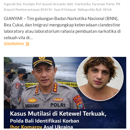
Ngurah Rai
Komjen Pol Suyudi Aryanto Seto
Narkotika
Nyoman Parta
Plt
Deputi Pemberantasan BNN RI
Syarif Hidayat
Wakapolda Bali
WNA
GIANYAR – Tim gabungan Badan Narkotika Nasional (BNN),
Bea Cukai, dan Imigrasi mengungkap keberadaan clandestine
laboratory atau laboratorium rahasia pembuatan narkotika di
sebuah vila di…
BNN
Selengkapnya
Ringkus
Dua
WN
Rusia
Pengelola
Laboratorium
Narkoba
di
Bali,
Satu
Mantan
Tentara