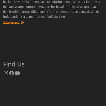
harianrakyatbali.com merupakan platform media daring Indonesia
dengan segmen umum mengulas berbagai informasi secara lugas
dan kredibel untuk dijadikan referensi pemberitaan yang aktual dan
independen serta mampu menjadi starting…
Tentang
Selengkapnya
Kami
Find Us
Instagram
Facebook
YouTube