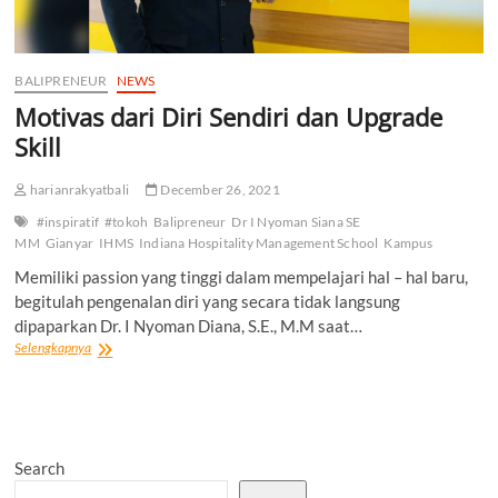
BALIPRENEUR
NEWS
Motivas dari Diri Sendiri dan Upgrade
Skill
harianrakyatbali
December 26, 2021
#inspiratif
#tokoh
Balipreneur
Dr I Nyoman Siana SE
MM
Gianyar
IHMS
Indiana Hospitality Management School
Kampus
Memiliki passion yang tinggi dalam mempelajari hal – hal baru,
begitulah pengenalan diri yang secara tidak langsung
dipaparkan Dr. I Nyoman Diana, S.E., M.M saat…
Motivas
Selengkapnya
dari
Diri
Sendiri
dan
Upgrade
Search
Skill