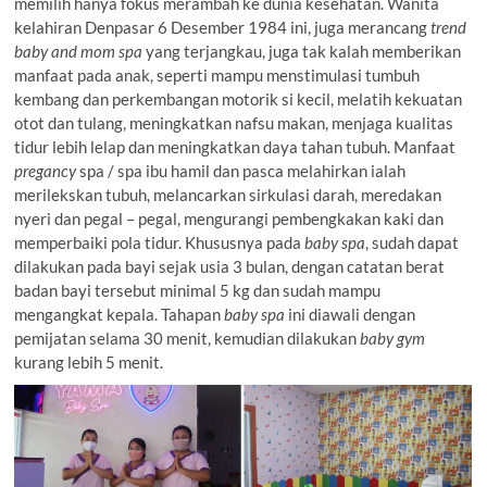
memilih hanya fokus merambah ke dunia kesehatan. Wanita
kelahiran Denpasar 6 Desember 1984 ini, juga merancang
trend
baby and mom spa
yang terjangkau, juga tak kalah memberikan
manfaat pada anak, seperti mampu menstimulasi tumbuh
kembang dan perkembangan motorik si kecil, melatih kekuatan
otot dan tulang, meningkatkan nafsu makan, menjaga kualitas
tidur lebih lelap dan meningkatkan daya tahan tubuh. Manfaat
pregancy
spa / spa ibu hamil dan pasca melahirkan ialah
merilekskan tubuh, melancarkan sirkulasi darah, meredakan
nyeri dan pegal – pegal, mengurangi pembengkakan kaki dan
memperbaiki pola tidur. Khususnya pada
baby spa
, sudah dapat
dilakukan pada bayi sejak usia 3 bulan, dengan catatan berat
badan bayi tersebut minimal 5 kg dan sudah mampu
mengangkat kepala. Tahapan
baby spa
ini diawali dengan
pemijatan selama 30 menit, kemudian dilakukan
baby gym
kurang lebih 5 menit.