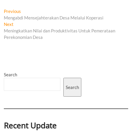
Post
Previous
Previous
post:
Mengabdi Mensejahterakan Desa Melalui Koperasi
navigation
Next
Next
post:
Meningkatkan Nilai dan Produktivitas Untuk Pemerataan
Perekonomian Desa
Search
Search
Recent Update