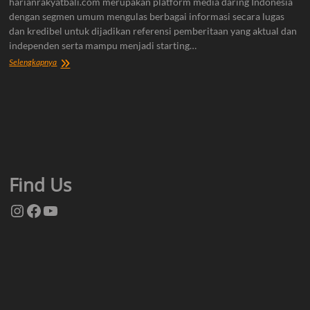
harianrakyatbali.com merupakan platform media daring Indonesia
dengan segmen umum mengulas berbagai informasi secara lugas
dan kredibel untuk dijadikan referensi pemberitaan yang aktual dan
independen serta mampu menjadi starting…
Tentang
Selengkapnya
Kami
Find Us
Instagram
Facebook
YouTube