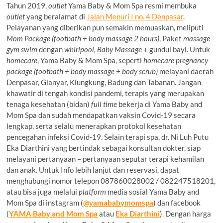
Tahun 2019,
outlet
Yama Baby & Mom Spa resmi membuka
outlet
yang beralamat di
Jalan Menuri I no. 4 Denpasar
.
Pelayanan yang diberikan pun semakin memuaskan, meliputi
Mom Package (footbath + body massage 2 hours)
, Paket
massage
gym swim
dengan
whirlpool, Baby Massage
+ gundul bayi. Untuk
homecare
, Yama Baby & Mom Spa, seperti
homecare pregnancy
package (footbath + body massage + body scrub)
melayani daerah
Denpasar, Gianyar, Klungkung, Badung dan Tabanan. Jangan
khawatir di tengah kondisi pandemi, terapis yang merupakan
tenaga kesehatan (bidan)
full time
bekerja di Yama Baby and
Mom Spa dan sudah mendapatkan vaksin Covid-19 secara
lengkap, serta selalu menerapkan protokol kesehatan
pencegahan infeksi Covid-19. Selain terapi spa, dr. Ni Luh Putu
Eka Diarthini yang bertindak sebagai konsultan dokter, siap
melayani pertanyaan – pertanyaan seputar terapi kehamilan
dan anak. Untuk Info lebih lanjut dan reservasi, dapat
menghubungi nomor telepon 087860028002 / 082247518201,
atau bisa juga melalui
platform
media sosial Yama Baby and
Mom Spa di instagram (
@yamababymomspa
) dan facebook
(
YAMA Baby and Mom Spa
atau
Eka Diarthini
). Dengan harga