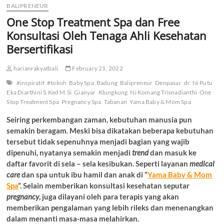
BALIPRENEUR
One Stop Treatment Spa dan Free
Konsultasi Oleh Tenaga Ahli Kesehatan
Bersertifikasi
harianrakyatbali
February 21, 2022
#inspiratif
#tokoh
Baby Spa
Badung
Balipreneur
Denpasar
dr. Ni Putu
Eka Diarthini S.Ked M.Si
Gianyar
Klungkung
Ni Komang Trisnadianthi
One
Stop Treatment Spa
Pregnancy Spa
Tabanan
Yama Baby & Mom Spa
Seiring perkembangan zaman, kebutuhan manusia pun
semakin beragam. Meski bisa dikatakan beberapa kebutuhan
tersebut tidak sepenuhnya menjadi bagian yang wajib
dipenuhi, nyatanya semakin menjadi
trend
dan masuk ke
daftar favorit di sela – sela kesibukan. Seperti layanan
medical
care
dan spa untuk ibu hamil dan anak di “
Yama Baby & Mom
Spa
”. Selain memberikan konsultasi kesehatan seputar
pregnancy
, juga dilayani oleh para terapis yang akan
memberikan pengalaman yang lebih rileks dan menenangkan
dalam menanti masa-masa melahirkan.