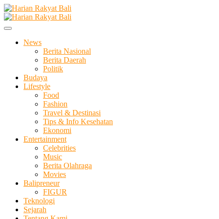
Skip
to
Membangun Semangat Kehidupan dan Berbangsa
content
Harian Rakyat Bali
News
Berita Nasional
Berita Daerah
Politik
Budaya
Lifestyle
Food
Fashion
Travel & Destinasi
Tips & Info Kesehatan
Ekonomi
Entertainment
Celebrities
Music
Berita Olahraga
Movies
Balipreneur
FIGUR
Teknologi
Sejarah
Tentang Kami