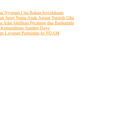
tian Nyoman Cita Bukan Kecelakaan
an Seret Nama Anak Agung Ngurah Oka
sa Adat Aktifkan Pecalang dan Bankamda
i Kemandirian Sumber Daya
ahkan Layanan Pamsimas ke PDAM