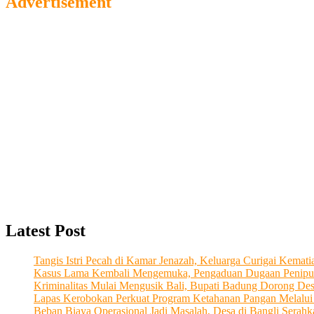
Advertisement
Latest Post
Tangis Istri Pecah di Kamar Jenazah, Keluarga Curigai Kema
Kasus Lama Kembali Mengemuka, Pengaduan Dugaan Penipu
Kriminalitas Mulai Mengusik Bali, Bupati Badung Dorong De
Lapas Kerobokan Perkuat Program Ketahanan Pangan Melalu
Beban Biaya Operasional Jadi Masalah, Desa di Bangli Ser