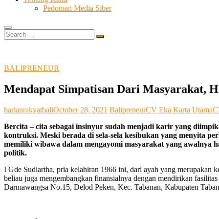
Pedoman Media Siber
Search
…
BALIPRENEUR
Mendapat Simpatisan Dari Masyarakat, H
harianrakyatbali
October 28, 2021
Balipreneur
CV Eka Karta Utama
C
Bercita – cita sebagai insinyur sudah menjadi karir yang diim
kontruksi. Meski berada di sela-sela kesibukan yang menyita p
memiliki wibawa dalam mengayomi masyarakat yang awalnya hanya
politik.
I Gde Sudiartha, pria kelahiran 1966 ini, dari ayah yang merupakan
beliau juga mengembangkan finansialnya dengan mendirikan fasilitas
Darmawangsa No.15, Delod Peken, Kec. Tabanan, Kabupaten Taban