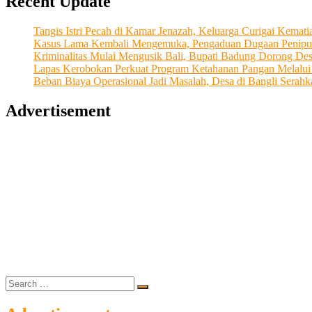
Recent Update
Tangis Istri Pecah di Kamar Jenazah, Keluarga Curigai Kema
Kasus Lama Kembali Mengemuka, Pengaduan Dugaan Penipu
Kriminalitas Mulai Mengusik Bali, Bupati Badung Dorong De
Lapas Kerobokan Perkuat Program Ketahanan Pangan Melalu
Beban Biaya Operasional Jadi Masalah, Desa di Bangli Ser
Advertisement
Search
…