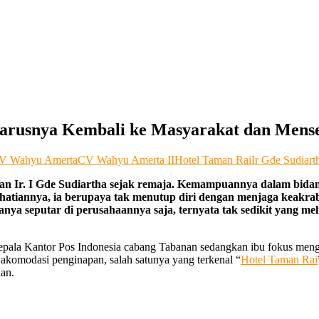
arusnya Kembali ke Masyarakat dan Mens
V Wahyu Amerta
CV Wahyu Amerta II
Hotel Taman Rai
Ir Gde Sudiart
pikan Ir. I Gde Sudiartha sejak remaja. Kemampuannya dalam bid
erhatiannya, ia berupaya tak menutup diri dengan menjaga keakr
 seputar di perusahaannya saja, ternyata tak sedikit yang melir
 kepala Kantor Pos Indonesia cabang Tabanan sedangkan ibu fokus meng
 akomodasi penginapan, salah satunya yang terkenal “
Hotel Taman Rai
an.