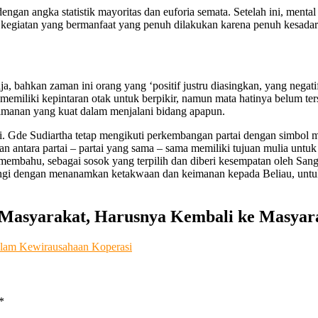
gan angka statistik mayoritas dan euforia semata. Setelah ini, mental
 kegiatan yang bermanfaat yang penuh dilakukan karena penuh kesadaran
 bahkan zaman ini orang yang ‘positif justru diasingkan, yang negatif,
memiliki kepintaran otak untuk berpikir, namun mata hatinya belum te
imanan yang kuat dalam menjalani bidang apapun.
ahmi. Gde Sudiartha tetap mengikuti perkembangan partai dengan simbo
uan antara partai – partai yang sama – sama memiliki tujuan mulia untuk
membahu, sebagai sosok yang terpilih dan diberi kesempatan oleh San
iiringi dengan menanamkan ketakwaan dan keimanan kepada Beliau, un
 Masyarakat, Harusnya Kembali ke Masyar
alam Kewirausahaan Koperasi
*