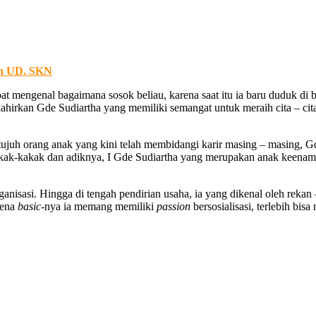
an UD. SKN
 mengenal bagaimana sosok beliau, karena saat itu ia baru duduk di b
ahirkan Gde Sudiartha yang memiliki semangat untuk meraih cita – cit
 tujuh orang anak yang kini telah membidangi karir masing – masing,
k-kakak dan adiknya, I Gde Sudiartha yang merupakan anak keenam ini
ganisasi. Hingga di tengah pendirian usaha, ia yang dikenal oleh rek
rena
basic
-nya ia memang memiliki
passion
bersosialisasi, terlebih bi