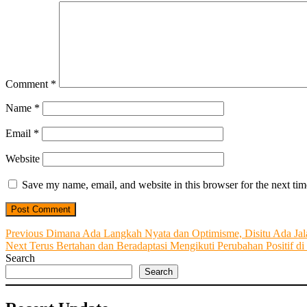
Comment
*
Name
*
Email
*
Website
Save my name, email, and website in this browser for the next ti
Post
Previous
Previous
Dimana Ada Langkah Nyata dan Optimisme, Disitu Ada Jal
Next
post:
Next
Terus Bertahan dan Beradaptasi Mengikuti Perubahan Positif d
navigation
post:
Search
Search