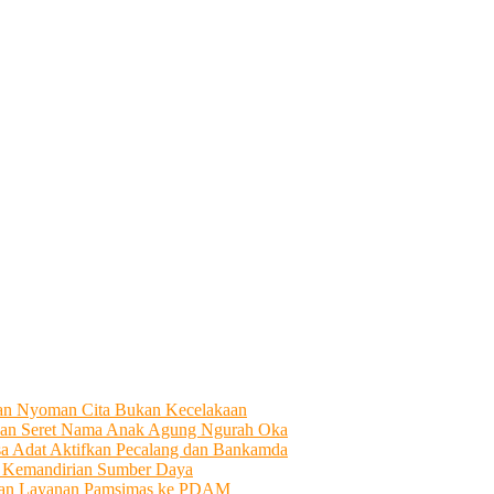
tian Nyoman Cita Bukan Kecelakaan
an Seret Nama Anak Agung Ngurah Oka
sa Adat Aktifkan Pecalang dan Bankamda
i Kemandirian Sumber Daya
ahkan Layanan Pamsimas ke PDAM