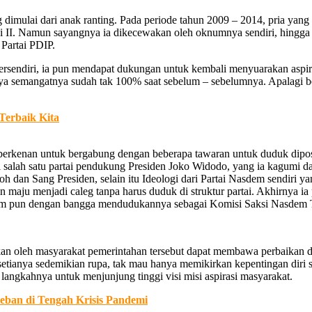
dimulai dari anak ranting. Pada periode tahun 2009 – 2014, pria yang
I. Namun sayangnya ia dikecewakan oleh oknumnya sendiri, hingga set
 Partai PDIP.
tersendiri, ia pun mendapat dukungan untuk kembali menyuarakan aspir
nya semangatnya sudah tak 100% saat sebelum – sebelumnya. Apalagi b
Terbaik Kita
berkenan untuk bergabung dengan beberapa tawaran untuk duduk diposi
i salah satu partai pendukung Presiden Joko Widodo, yang ia kagumi 
oh dan Sang Presiden, selain itu Ideologi dari Partai Nasdem sendiri 
 maju menjadi caleg tanpa harus duduk di struktur partai. Akhirnya ia
sdem pun dengan bangga mendudukannya sebagai Komisi Saksi Nasdem 
apkan oleh masyarakat pemerintahan tersebut dapat membawa perbaikan d
etianya sedemikian rupa, tak mau hanya memikirkan kepentingan diri send
langkahnya untuk menjunjung tinggi visi misi aspirasi masyarakat.
eban di Tengah Krisis Pandemi