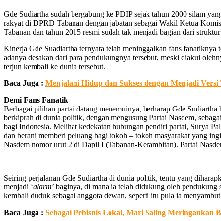
Gde Sudiartha sudah bergabung ke PDIP sejak tahun 2000 silam yang 
rakyat di DPRD Tabanan dengan jabatan sebagai Wakil Ketua Komisi I
Tabanan dan tahun 2015 resmi sudah tak menjadi bagian dari struktur
Kinerja Gde Suadiartha ternyata telah meninggalkan fans fanatiknya 
adanya desakan dari para pendukungnya tersebut, meski diakui oleh
terjun kembali ke dunia tersebut.
Baca Juga :
Menjalani Hidup dan Sukses dengan Menjadi Versi 
Demi Fans Fanatik
Berbagai pilihan partai datang menemuinya, berharap Gde Sudiartha 
berkiprah di dunia politik, dengan mengusung Partai Nasdem, sebaga
bagi Indonesia. Melihat kedekatan hubungan pendiri partai, Surya Pal
dan berani memberi peluang bagi tokoh – tokoh masyarakat yang ingin
Nasdem nomor urut 2 di Dapil I (Tabanan-Kerambitan). Partai Na
Seiring perjalanan Gde Sudiartha di dunia politik, tentu yang dihar
menjadi ‘
alarm
’ baginya, di mana ia telah didukung oleh pendukung s
kembali duduk sebagai anggota dewan, seperti itu pula ia menyambut 
Baca Juga :
Sebagai Pebisnis Lokal, Mari Saling Meringankan B