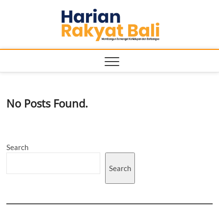
Skip
Harian
to
MEMBANGUN
SEMANGAT
content
KEHIDUPAN
Rakyat
DAN
BERBANGSA
Bali
No Posts Found.
Search
Search