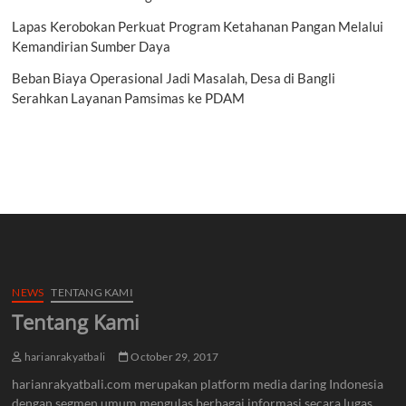
Lapas Kerobokan Perkuat Program Ketahanan Pangan Melalui
Kemandirian Sumber Daya
Beban Biaya Operasional Jadi Masalah, Desa di Bangli
Serahkan Layanan Pamsimas ke PDAM
NEWS
TENTANG KAMI
Tentang Kami
harianrakyatbali
October 29, 2017
harianrakyatbali.com merupakan platform media daring Indonesia
dengan segmen umum mengulas berbagai informasi secara lugas