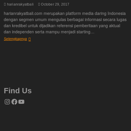
harianrakyatbali
October 29, 2017
harianrakyatbali.com merupakan platform media daring Indonesia
dengan segmen umum mengulas berbagai informasi secara lugas
dan kredibel untuk dijadikan referensi pemberitaan yang aktual
dan independen serta mampu menjadi starting…
Tentang
Selengkapnya
Kami
Find Us
Instagram
Facebook
YouTube