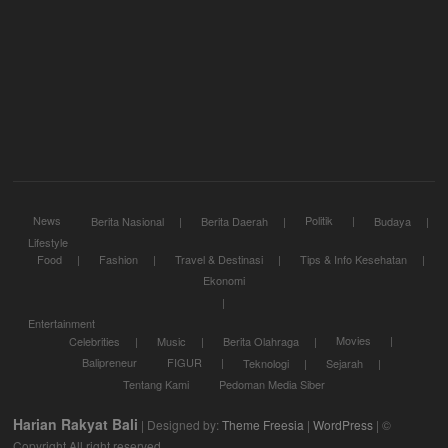
News
Politik
Berita Nasional
Berita Daerah
Budaya
Lifestyle
Food
Fashion
Travel & Destinasi
Tips & Info Kesehatan
Ekonomi
Entertainment
Movies
Celebrities
Music
Berita Olahraga
Balipreneur
FIGUR
Teknologi
Sejarah
Tentang Kami
Pedoman Media Siber
Harian Rakyat Bali
| Designed by:
Theme Freesia
|
WordPress
| ©
Copyright All right reserved