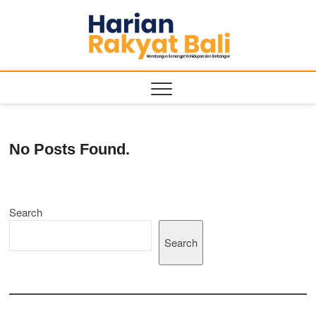
Skip
to
Harian
MEMBANGUN
content
SEMANGAT
KEHIDUPAN
Rakyat
DAN
BERBANGSA
Bali
No Posts Found.
Search
Search