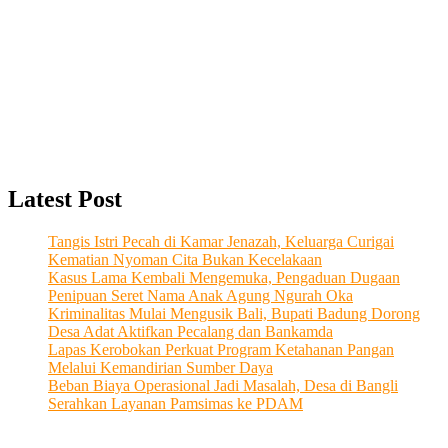
Latest Post
Tangis Istri Pecah di Kamar Jenazah, Keluarga Curigai
Kematian Nyoman Cita Bukan Kecelakaan
Kasus Lama Kembali Mengemuka, Pengaduan Dugaan
Penipuan Seret Nama Anak Agung Ngurah Oka
Kriminalitas Mulai Mengusik Bali, Bupati Badung Dorong
Desa Adat Aktifkan Pecalang dan Bankamda
Lapas Kerobokan Perkuat Program Ketahanan Pangan
Melalui Kemandirian Sumber Daya
Beban Biaya Operasional Jadi Masalah, Desa di Bangli
Serahkan Layanan Pamsimas ke PDAM