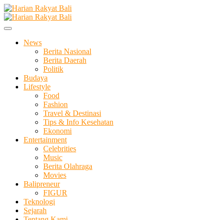
Skip
to
Membangun Semangat Kehidupan dan Berbangsa
content
Harian Rakyat Bali
News
Berita Nasional
Berita Daerah
Politik
Budaya
Lifestyle
Food
Fashion
Travel & Destinasi
Tips & Info Kesehatan
Ekonomi
Entertainment
Celebrities
Music
Berita Olahraga
Movies
Balipreneur
FIGUR
Teknologi
Sejarah
Tentang Kami