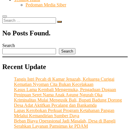
Pedoman Media Siber
Search
…
No Posts Found.
Search
Search
Recent Update
Tangis Istri Pecah di Kamar Jenazah, Keluarga Curigai
Kematian Nyoman Cita Bukan Kecelakaan
Kasus Lama Kembali Mengemuka, Pengaduan Dugaan
Penipuan Seret Nama Anak Agung Ngurah Oka
Kriminalitas Mulai Mengusik Bali, Bupati Badung Dorong
Desa Adat Aktifkan Pecalang dan Bankamda
Lapas Kerobokan Perkuat Program Ketahanan Pangan
Melalui Kemandirian Sumber Daya
Beban Biaya Operasional Jadi Masalah, Desa di Bangli
Serahkan Layanan Pamsimas ke PDAM