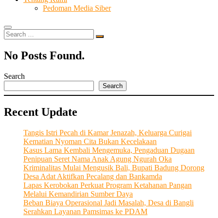
Pedoman Media Siber
Search
…
No Posts Found.
Search
Search
Recent Update
Tangis Istri Pecah di Kamar Jenazah, Keluarga Curigai
Kematian Nyoman Cita Bukan Kecelakaan
Kasus Lama Kembali Mengemuka, Pengaduan Dugaan
Penipuan Seret Nama Anak Agung Ngurah Oka
Kriminalitas Mulai Mengusik Bali, Bupati Badung Dorong
Desa Adat Aktifkan Pecalang dan Bankamda
Lapas Kerobokan Perkuat Program Ketahanan Pangan
Melalui Kemandirian Sumber Daya
Beban Biaya Operasional Jadi Masalah, Desa di Bangli
Serahkan Layanan Pamsimas ke PDAM