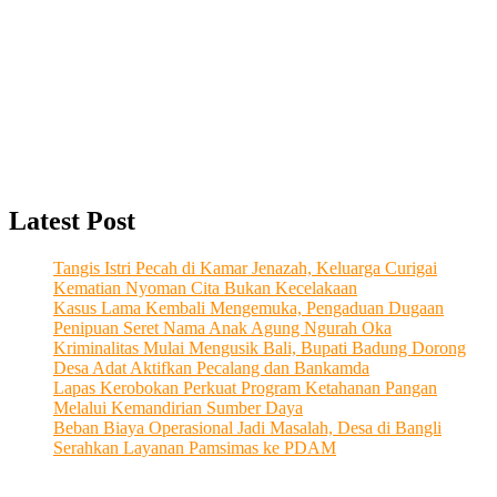
Latest Post
Tangis Istri Pecah di Kamar Jenazah, Keluarga Curigai
Kematian Nyoman Cita Bukan Kecelakaan
Kasus Lama Kembali Mengemuka, Pengaduan Dugaan
Penipuan Seret Nama Anak Agung Ngurah Oka
Kriminalitas Mulai Mengusik Bali, Bupati Badung Dorong
Desa Adat Aktifkan Pecalang dan Bankamda
Lapas Kerobokan Perkuat Program Ketahanan Pangan
Melalui Kemandirian Sumber Daya
Beban Biaya Operasional Jadi Masalah, Desa di Bangli
Serahkan Layanan Pamsimas ke PDAM