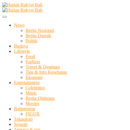
Skip
to
Membangun Semangat Kehidupan dan Berbangsa
content
Harian Rakyat Bali
News
Berita Nasional
Berita Daerah
Politik
Budaya
Lifestyle
Food
Fashion
Travel & Destinasi
Tips & Info Kesehatan
Ekonomi
Entertainment
Celebrities
Music
Berita Olahraga
Movies
Balipreneur
FIGUR
Teknologi
Sejarah
Tentang Kami