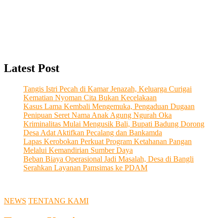
Latest Post
Tangis Istri Pecah di Kamar Jenazah, Keluarga Curigai
Kematian Nyoman Cita Bukan Kecelakaan
Kasus Lama Kembali Mengemuka, Pengaduan Dugaan
Penipuan Seret Nama Anak Agung Ngurah Oka
Kriminalitas Mulai Mengusik Bali, Bupati Badung Dorong
Desa Adat Aktifkan Pecalang dan Bankamda
Lapas Kerobokan Perkuat Program Ketahanan Pangan
Melalui Kemandirian Sumber Daya
Beban Biaya Operasional Jadi Masalah, Desa di Bangli
Serahkan Layanan Pamsimas ke PDAM
NEWS
TENTANG KAMI