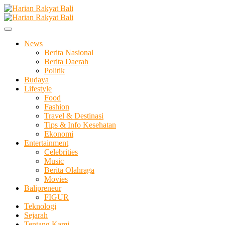
Skip
to
Membangun Semangat Kehidupan dan Berbangsa
content
Harian Rakyat Bali
News
Berita Nasional
Berita Daerah
Politik
Budaya
Lifestyle
Food
Fashion
Travel & Destinasi
Tips & Info Kesehatan
Ekonomi
Entertainment
Celebrities
Music
Berita Olahraga
Movies
Balipreneur
FIGUR
Teknologi
Sejarah
Tentang Kami