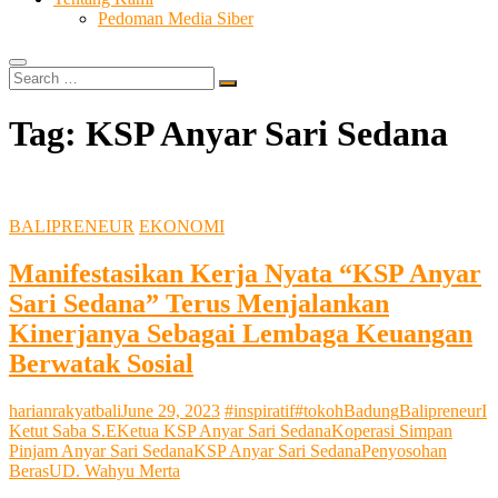
Pedoman Media Siber
Search
…
Tag:
KSP Anyar Sari Sedana
BALIPRENEUR
EKONOMI
Manifestasikan Kerja Nyata “KSP Anyar
Sari Sedana” Terus Menjalankan
Kinerjanya Sebagai Lembaga Keuangan
Berwatak Sosial
harianrakyatbali
June 29, 2023
#inspiratif
#tokoh
Badung
Balipreneur
I
Ketut Saba S.E
Ketua KSP Anyar Sari Sedana
Koperasi Simpan
Pinjam Anyar Sari Sedana
KSP Anyar Sari Sedana
Penyosohan
Beras
UD. Wahyu Merta