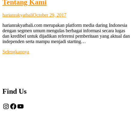
Tentang Kami
harianrakyatbali
October 29, 2017
harianrakyatbali.com merupakan platform media daring Indonesia
dengan segmen umum mengulas berbagai informasi secara lugas
dan kredibel untuk dijadikan referensi pemberitaan yang aktual dan
independen serta mampu menjadi starting…
Tentang
Selengkapnya
Kami
Find Us
Instagram
Facebook
YouTube