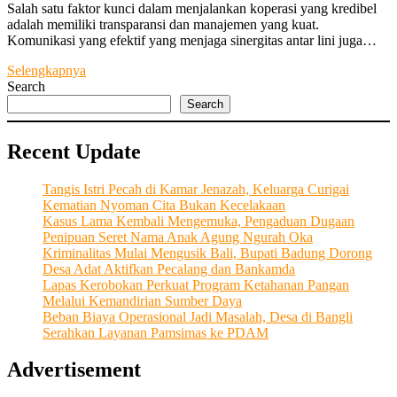
Salah satu faktor kunci dalam menjalankan koperasi yang kredibel
adalah memiliki transparansi dan manajemen yang kuat.
Komunikasi yang efektif yang menjaga sinergitas antar lini juga…
Manifestasikan
Selengkapnya
Kerja
Search
Nyata
Search
“KSP
Anyar
Recent Update
Sari
Sedana”
Terus
Tangis Istri Pecah di Kamar Jenazah, Keluarga Curigai
Menjalankan
Kematian Nyoman Cita Bukan Kecelakaan
Kinerjanya
Kasus Lama Kembali Mengemuka, Pengaduan Dugaan
Sebagai
Penipuan Seret Nama Anak Agung Ngurah Oka
Lembaga
Kriminalitas Mulai Mengusik Bali, Bupati Badung Dorong
Keuangan
Desa Adat Aktifkan Pecalang dan Bankamda
Berwatak
Lapas Kerobokan Perkuat Program Ketahanan Pangan
Sosial
Melalui Kemandirian Sumber Daya
Beban Biaya Operasional Jadi Masalah, Desa di Bangli
Serahkan Layanan Pamsimas ke PDAM
Advertisement