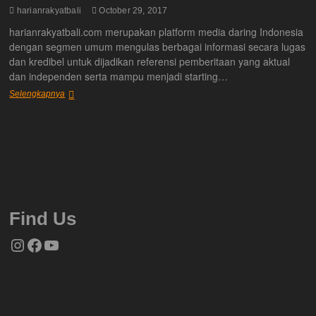
harianrakyatbali
October 29, 2017
harianrakyatbali.com merupakan platform media daring Indonesia
dengan segmen umum mengulas berbagai informasi secara lugas
dan kredibel untuk dijadikan referensi pemberitaan yang aktual
dan independen serta mampu menjadi starting…
Tentang
Selengkapnya
Kami
Find Us
Instagram
Facebook
YouTube