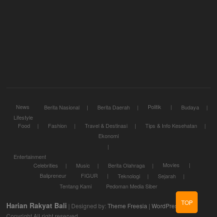
News
Politik
Berita Nasional
Berita Daerah
Budaya
Lifestyle
Food
Fashion
Travel & Destinasi
Tips & Info Kesehatan
Ekonomi
Entertainment
Movies
Celebrities
Music
Berita Olahraga
Balipreneur
FIGUR
Teknologi
Sejarah
Tentang Kami
Pedoman Media Siber
TOP
Harian Rakyat Bali
| Designed by:
Theme Freesia
|
WordPress
| ©
Copyright All right reserved