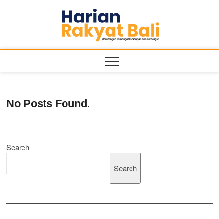
Skip
to
Harian
MEMBANGUN
content
SEMANGAT
KEHIDUPAN
Rakyat
DAN
BERBANGSA
Bali
No Posts Found.
Search
Search