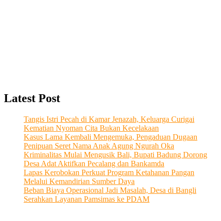
Latest Post
Tangis Istri Pecah di Kamar Jenazah, Keluarga Curigai
Kematian Nyoman Cita Bukan Kecelakaan
Kasus Lama Kembali Mengemuka, Pengaduan Dugaan
Penipuan Seret Nama Anak Agung Ngurah Oka
Kriminalitas Mulai Mengusik Bali, Bupati Badung Dorong
Desa Adat Aktifkan Pecalang dan Bankamda
Lapas Kerobokan Perkuat Program Ketahanan Pangan
Melalui Kemandirian Sumber Daya
Beban Biaya Operasional Jadi Masalah, Desa di Bangli
Serahkan Layanan Pamsimas ke PDAM