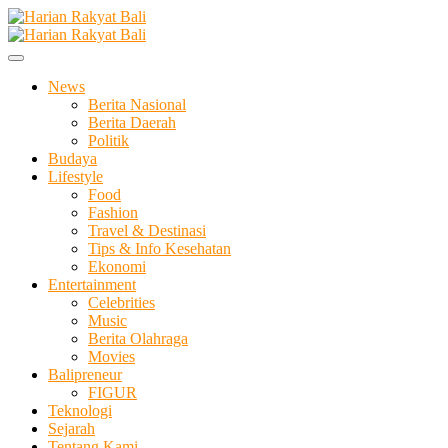
Skip
to
Membangun Semangat Kehidupan dan Berbangsa
content
Harian Rakyat Bali
News
Berita Nasional
Berita Daerah
Politik
Budaya
Lifestyle
Food
Fashion
Travel & Destinasi
Tips & Info Kesehatan
Ekonomi
Entertainment
Celebrities
Music
Berita Olahraga
Movies
Balipreneur
FIGUR
Teknologi
Sejarah
Tentang Kami