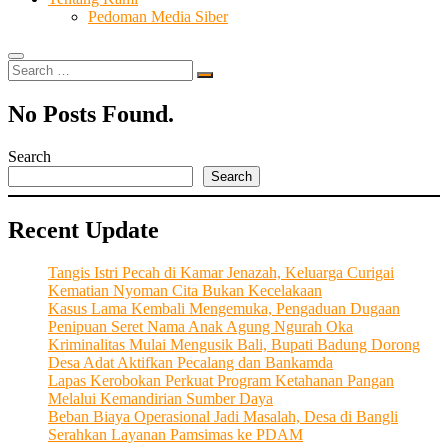
Pedoman Media Siber
Search
…
No Posts Found.
Search
Search
Recent Update
Tangis Istri Pecah di Kamar Jenazah, Keluarga Curigai
Kematian Nyoman Cita Bukan Kecelakaan
Kasus Lama Kembali Mengemuka, Pengaduan Dugaan
Penipuan Seret Nama Anak Agung Ngurah Oka
Kriminalitas Mulai Mengusik Bali, Bupati Badung Dorong
Desa Adat Aktifkan Pecalang dan Bankamda
Lapas Kerobokan Perkuat Program Ketahanan Pangan
Melalui Kemandirian Sumber Daya
Beban Biaya Operasional Jadi Masalah, Desa di Bangli
Serahkan Layanan Pamsimas ke PDAM