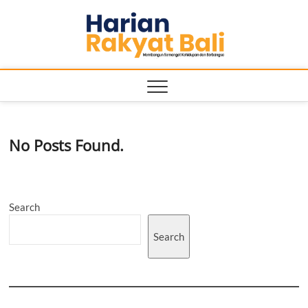
Skip
Harian
to
MEMBANGUN
SEMANGAT
content
KEHIDUPAN
Rakyat
DAN
BERBANGSA
Bali
No Posts Found.
Search
Search