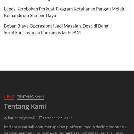
Lapas Kerobokan Perkuat Program Ketahanan Pangan Melalui
Kemandirian Sumber Daya
Beban Biaya Operasional Jadi Masalah, Desa di Bangli
Serahkan Layanan Pamsimas ke PDAM
NEWS
TENTANG KAMI
Tentang Kami
harianrakyatbali
October 29, 2017
harianrakyatbali.com merupakan platform media daring Indonesia
dengan segmen umum mengulas berbagai informasi secara lugas