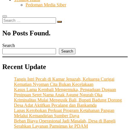
Pedoman Media Siber
Search
…
No Posts Found.
Search
Search
Recent Update
Tangis Istri Pecah di Kamar Jenazah, Keluarga Curigai
Kematian Nyoman Cita Bukan Kecelakaan
Kasus Lama Kembali Mengemuka, Pengaduan Dugaan
Penipuan Seret Nama Anak Agung Ngurah Oka
Kriminalitas Mulai Mengusik Bali, Bupati Badung Dorong
Desa Adat Aktifkan Pecalang dan Bankamda
Lapas Kerobokan Perkuat Program Ketahanan Pangan
Melalui Kemandirian Sumber Daya
Beban Biaya Operasional Jadi Masalah, Desa di Bangli
Serahkan Layanan Pamsimas ke PDAM