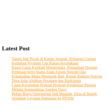
Latest Post
Tangis Istri Pecah di Kamar Jenazah, Keluarga Curigai
Kematian Nyoman Cita Bukan Kecelakaan
Kasus Lama Kembali Mengemuka, Pengaduan Dugaan
Penipuan Seret Nama Anak Agung Ngurah Oka
Kriminalitas Mulai Mengusik Bali, Bupati Badung Dorong
Desa Adat Aktifkan Pecalang dan Bankamda
Lapas Kerobokan Perkuat Program Ketahanan Pangan
Melalui Kemandirian Sumber Daya
Beban Biaya Operasional Jadi Masalah, Desa di Bangli
Serahkan Layanan Pamsimas ke PDAM