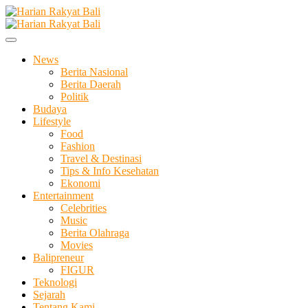
Skip
to
Membangun Semangat Kehidupan dan Berbangsa
content
Harian Rakyat Bali
News
Berita Nasional
Berita Daerah
Politik
Budaya
Lifestyle
Food
Fashion
Travel & Destinasi
Tips & Info Kesehatan
Ekonomi
Entertainment
Celebrities
Music
Berita Olahraga
Movies
Balipreneur
FIGUR
Teknologi
Sejarah
Tentang Kami