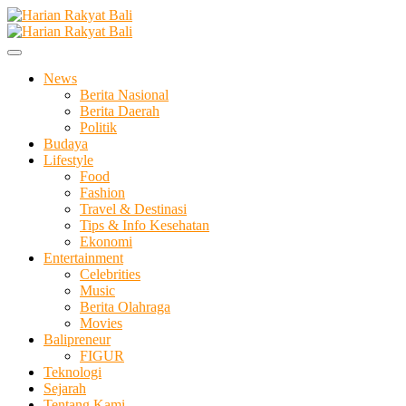
Skip
to
Membangun Semangat Kehidupan dan Berbangsa
content
Harian Rakyat Bali
News
Berita Nasional
Berita Daerah
Politik
Budaya
Lifestyle
Food
Fashion
Travel & Destinasi
Tips & Info Kesehatan
Ekonomi
Entertainment
Celebrities
Music
Berita Olahraga
Movies
Balipreneur
FIGUR
Teknologi
Sejarah
Tentang Kami