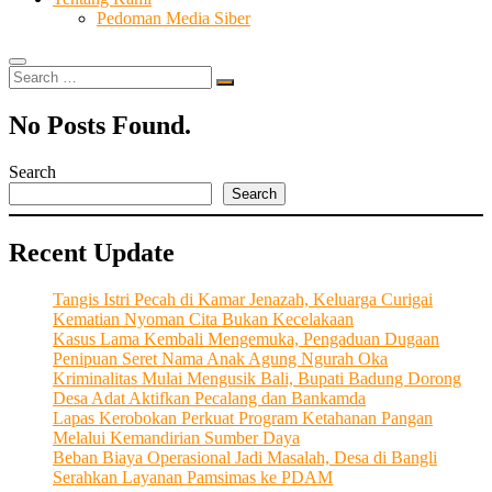
Pedoman Media Siber
Search
…
No Posts Found.
Search
Search
Recent Update
Tangis Istri Pecah di Kamar Jenazah, Keluarga Curigai
Kematian Nyoman Cita Bukan Kecelakaan
Kasus Lama Kembali Mengemuka, Pengaduan Dugaan
Penipuan Seret Nama Anak Agung Ngurah Oka
Kriminalitas Mulai Mengusik Bali, Bupati Badung Dorong
Desa Adat Aktifkan Pecalang dan Bankamda
Lapas Kerobokan Perkuat Program Ketahanan Pangan
Melalui Kemandirian Sumber Daya
Beban Biaya Operasional Jadi Masalah, Desa di Bangli
Serahkan Layanan Pamsimas ke PDAM