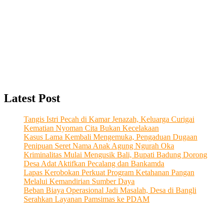
Latest Post
Tangis Istri Pecah di Kamar Jenazah, Keluarga Curigai
Kematian Nyoman Cita Bukan Kecelakaan
Kasus Lama Kembali Mengemuka, Pengaduan Dugaan
Penipuan Seret Nama Anak Agung Ngurah Oka
Kriminalitas Mulai Mengusik Bali, Bupati Badung Dorong
Desa Adat Aktifkan Pecalang dan Bankamda
Lapas Kerobokan Perkuat Program Ketahanan Pangan
Melalui Kemandirian Sumber Daya
Beban Biaya Operasional Jadi Masalah, Desa di Bangli
Serahkan Layanan Pamsimas ke PDAM