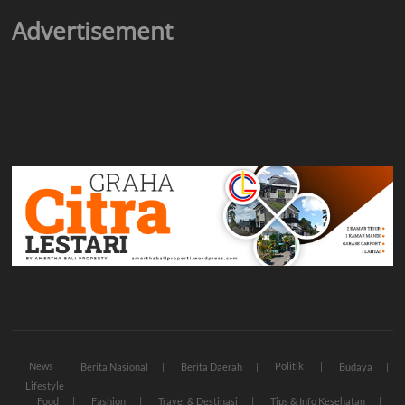
Advertisement
News
Politik
Berita Nasional
Berita Daerah
Budaya
Lifestyle
Food
Fashion
Travel & Destinasi
Tips & Info Kesehatan