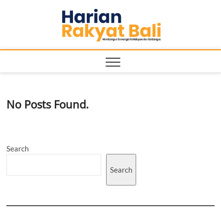
Skip
Harian
to
MEMBANGUN
SEMANGAT
content
KEHIDUPAN
Rakyat
DAN
BERBANGSA
Bali
No Posts Found.
Search
Search