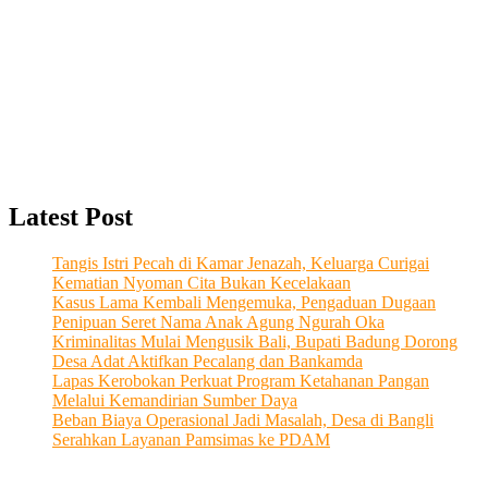
Latest Post
Tangis Istri Pecah di Kamar Jenazah, Keluarga Curigai
Kematian Nyoman Cita Bukan Kecelakaan
Kasus Lama Kembali Mengemuka, Pengaduan Dugaan
Penipuan Seret Nama Anak Agung Ngurah Oka
Kriminalitas Mulai Mengusik Bali, Bupati Badung Dorong
Desa Adat Aktifkan Pecalang dan Bankamda
Lapas Kerobokan Perkuat Program Ketahanan Pangan
Melalui Kemandirian Sumber Daya
Beban Biaya Operasional Jadi Masalah, Desa di Bangli
Serahkan Layanan Pamsimas ke PDAM