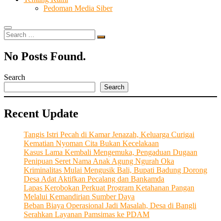
Pedoman Media Siber
Search
…
No Posts Found.
Search
Search
Recent Update
Tangis Istri Pecah di Kamar Jenazah, Keluarga Curigai
Kematian Nyoman Cita Bukan Kecelakaan
Kasus Lama Kembali Mengemuka, Pengaduan Dugaan
Penipuan Seret Nama Anak Agung Ngurah Oka
Kriminalitas Mulai Mengusik Bali, Bupati Badung Dorong
Desa Adat Aktifkan Pecalang dan Bankamda
Lapas Kerobokan Perkuat Program Ketahanan Pangan
Melalui Kemandirian Sumber Daya
Beban Biaya Operasional Jadi Masalah, Desa di Bangli
Serahkan Layanan Pamsimas ke PDAM