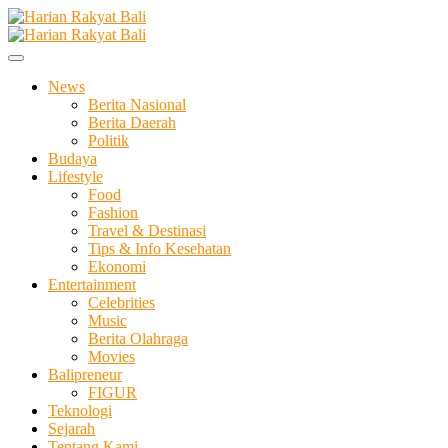
Skip
to
Membangun Semangat Kehidupan dan Berbangsa
content
Harian Rakyat Bali
News
Berita Nasional
Berita Daerah
Politik
Budaya
Lifestyle
Food
Fashion
Travel & Destinasi
Tips & Info Kesehatan
Ekonomi
Entertainment
Celebrities
Music
Berita Olahraga
Movies
Balipreneur
FIGUR
Teknologi
Sejarah
Tentang Kami