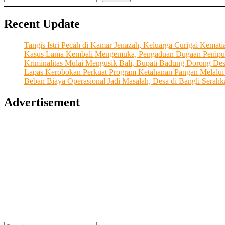
Hilir:
1.000
Recent Update
Pohon
Ditanam
Demi
Tangis Istri Pecah di Kamar Jenazah, Keluarga Curigai Kema
Masa
Kasus Lama Kembali Mengemuka, Pengaduan Dugaan Penipu
Depan
Kriminalitas Mulai Mengusik Bali, Bupati Badung Dorong De
Air
Lapas Kerobokan Perkuat Program Ketahanan Pangan Melalu
Danau
Beban Biaya Operasional Jadi Masalah, Desa di Bangli Ser
Tamblingan
Advertisement