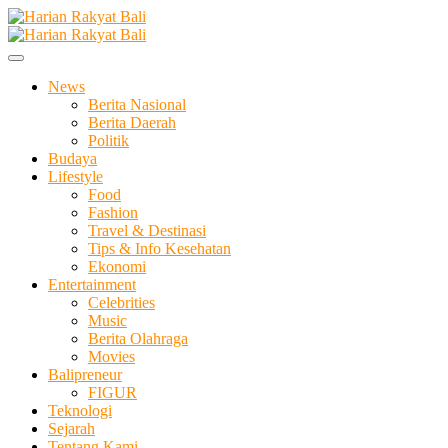
Skip
to
Membangun Semangat Kehidupan dan Berbangsa
content
Harian Rakyat Bali
News
Berita Nasional
Berita Daerah
Politik
Budaya
Lifestyle
Food
Fashion
Travel & Destinasi
Tips & Info Kesehatan
Ekonomi
Entertainment
Celebrities
Music
Berita Olahraga
Movies
Balipreneur
FIGUR
Teknologi
Sejarah
Tentang Kami