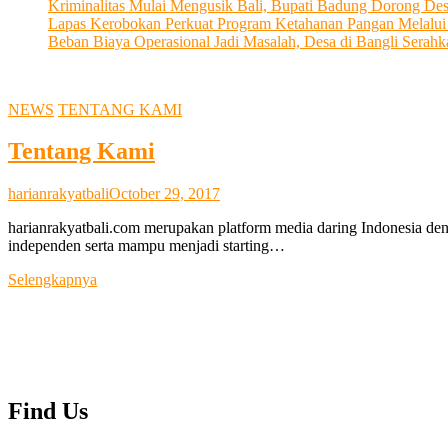
Kriminalitas Mulai Mengusik Bali, Bupati Badung Dorong De
Lapas Kerobokan Perkuat Program Ketahanan Pangan Melalu
Beban Biaya Operasional Jadi Masalah, Desa di Bangli Ser
NEWS
TENTANG KAMI
Tentang Kami
harianrakyatbali
October 29, 2017
harianrakyatbali.com merupakan platform media daring Indonesia den
independen serta mampu menjadi starting…
Tentang
Selengkapnya
Kami
Find Us