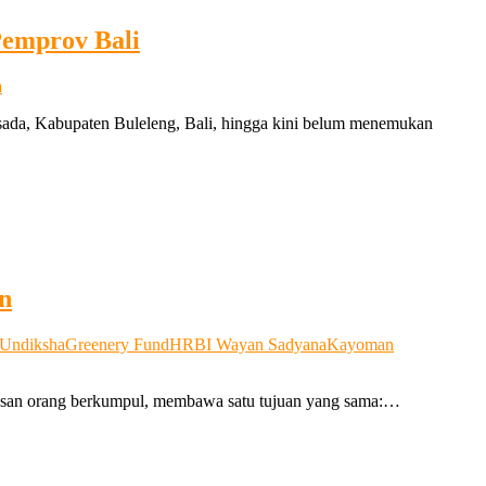
Pemprov Bali
a
ada, Kabupaten Buleleng, Bali, hingga kini belum menemukan
n
 Undiksha
Greenery Fund
HRB
I Wayan Sadyana
Kayoman
tusan orang berkumpul, membawa satu tujuan yang sama:…