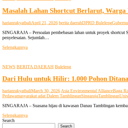
Pasca
Masalah Lahan Shortcut Berlarut, Warga
Kasus
Pembuangan
Bayi
harianrakyatbali
April 21, 2026
berita daerah
DPRD Buleleng
Gubernur
di
Sawan
SINGARAJA – Persoalan pembebasan lahan untuk proyek shortcut Si
penyelesaian. Sejumlah…
Masalah
Selengkapnya
Lahan
Shortcut
Berlarut,
NEWS
BERITA DAERAH
Buleleng
Warga
Pegayaman
Dari Hulu untuk Hilir: 1.000 Pohon Dit
Tempuh
Jalur
Komunikasi
harianrakyatbali
March 30, 2026
Asia Environmental Alliance
Baga Ra
ke
Pedawa
masyarakat adat Dalem Tamblingan
Singaraja
Tamblingan
Univ
Pemprov
Bali
SINGARAJA – Suasana hijau di kawasan Danau Tamblingan kembali d
Dari
Selengkapnya
Hulu
Search
untuk
Search