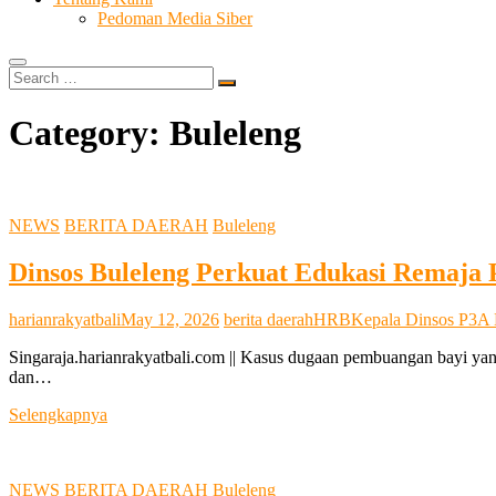
Pedoman Media Siber
Search
…
Category:
Buleleng
NEWS
BERITA DAERAH
Buleleng
Dinsos Buleleng Perkuat Edukasi Remaja
harianrakyatbali
May 12, 2026
berita daerah
HRB
Kepala Dinsos P3A 
Singaraja.harianrakyatbali.com || Kasus dugaan pembuangan bayi ya
dan…
Dinsos
Selengkapnya
Buleleng
Perkuat
Edukasi
NEWS
BERITA DAERAH
Buleleng
Remaja