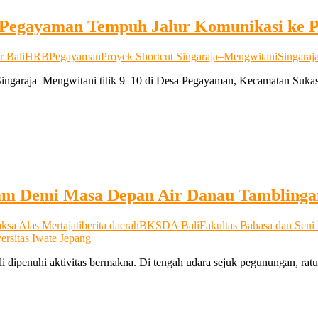
 Pegayaman Tempuh Jalur Komunikasi ke 
 Bali
HRB
Pegayaman
Proyek Shortcut Singaraja–Mengwitani
Singaraj
ngaraja–Mengwitani titik 9–10 di Desa Pegayaman, Kecamatan Sukas
anam Demi Masa Depan Air Danau Tamblinga
ksa Alas Mertajati
berita daerah
BKSDA Bali
Fakultas Bahasa dan Seni
ersitas Iwate Jepang
ipenuhi aktivitas bermakna. Di tengah udara sejuk pegunungan, ra