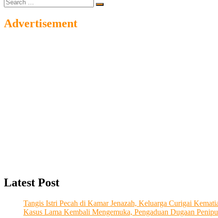
Search
…
Advertisement
Latest Post
Tangis Istri Pecah di Kamar Jenazah, Keluarga Curigai Kema
Kasus Lama Kembali Mengemuka, Pengaduan Dugaan Penipu