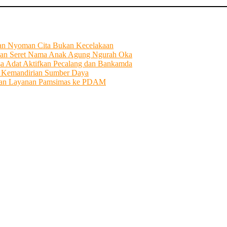
tian Nyoman Cita Bukan Kecelakaan
an Seret Nama Anak Agung Ngurah Oka
sa Adat Aktifkan Pecalang dan Bankamda
i Kemandirian Sumber Daya
ahkan Layanan Pamsimas ke PDAM