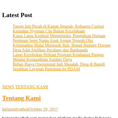
Latest Post
Tangis Istri Pecah di Kamar Jenazah, Keluarga Curigai
Kematian Nyoman Cita Bukan Kecelakaan
Kasus Lama Kembali Mengemuka, Pengaduan Dugaan
Penipuan Seret Nama Anak Agung Ngurah Oka
Kriminalitas Mulai Mengusik Bali, Bupati Badung Dorong
Desa Adat Aktifkan Pecalang dan Bankamda
Lapas Kerobokan Perkuat Program Ketahanan Pangan
Melalui Kemandirian Sumber Daya
Beban Biaya Operasional Jadi Masalah, Desa di Bangli
Serahkan Layanan Pamsimas ke PDAM
NEWS
TENTANG KAMI
Tentang Kami
harianrakyatbali
October 29, 2017