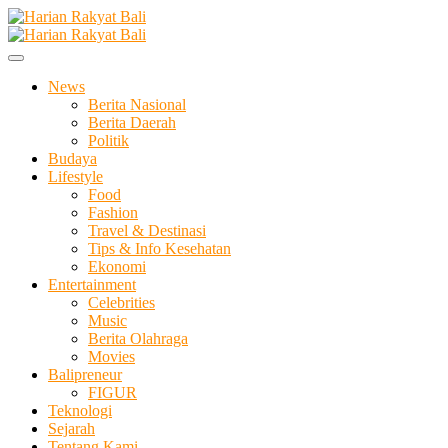
Skip
to
Membangun Semangat Kehidupan dan Berbangsa
content
Harian Rakyat Bali
News
Berita Nasional
Berita Daerah
Politik
Budaya
Lifestyle
Food
Fashion
Travel & Destinasi
Tips & Info Kesehatan
Ekonomi
Entertainment
Celebrities
Music
Berita Olahraga
Movies
Balipreneur
FIGUR
Teknologi
Sejarah
Tentang Kami