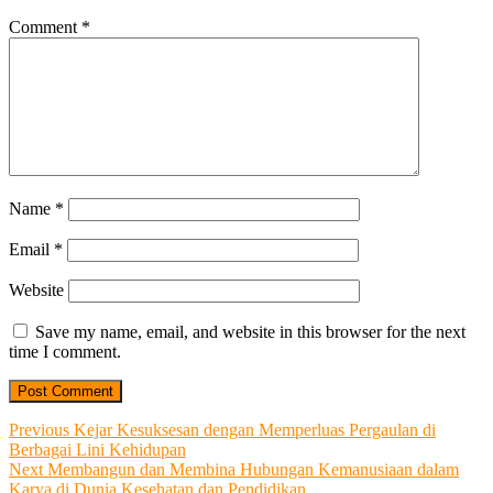
Comment
*
Name
*
Email
*
Website
Save my name, email, and website in this browser for the next
time I comment.
Post
Previous
Previous
Kejar Kesuksesan dengan Memperluas Pergaulan di
post:
Berbagai Lini Kehidupan
navigation
Next
Next
Membangun dan Membina Hubungan Kemanusiaan dalam
post:
Karya di Dunia Kesehatan dan Pendidikan