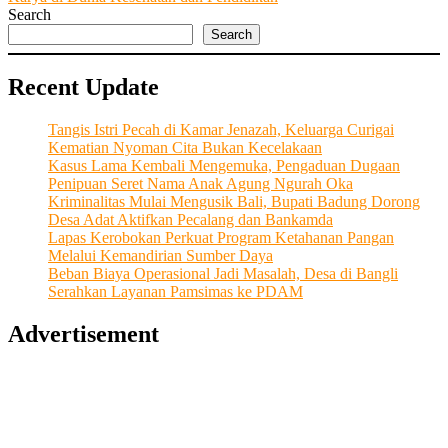
Search
Search
Recent Update
Tangis Istri Pecah di Kamar Jenazah, Keluarga Curigai
Kematian Nyoman Cita Bukan Kecelakaan
Kasus Lama Kembali Mengemuka, Pengaduan Dugaan
Penipuan Seret Nama Anak Agung Ngurah Oka
Kriminalitas Mulai Mengusik Bali, Bupati Badung Dorong
Desa Adat Aktifkan Pecalang dan Bankamda
Lapas Kerobokan Perkuat Program Ketahanan Pangan
Melalui Kemandirian Sumber Daya
Beban Biaya Operasional Jadi Masalah, Desa di Bangli
Serahkan Layanan Pamsimas ke PDAM
Advertisement