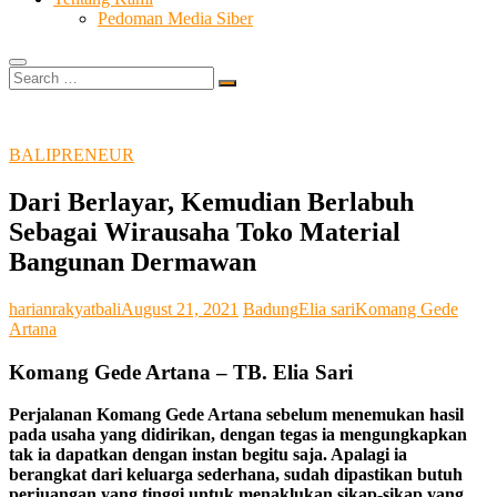
Pedoman Media Siber
Search
…
BALIPRENEUR
Dari Berlayar, Kemudian Berlabuh
Sebagai Wirausaha Toko Material
Bangunan Dermawan
harianrakyatbali
August 21, 2021
Badung
Elia sari
Komang Gede
Artana
Komang Gede Artana – TB. Elia Sari
Perjalanan Komang Gede Artana sebelum menemukan hasil
pada usaha yang didirikan, dengan tegas ia mengungkapkan
tak ia dapatkan dengan instan begitu saja. Apalagi ia
berangkat dari keluarga sederhana, sudah dipastikan butuh
perjuangan yang tinggi untuk menaklukan sikap-sikap yang