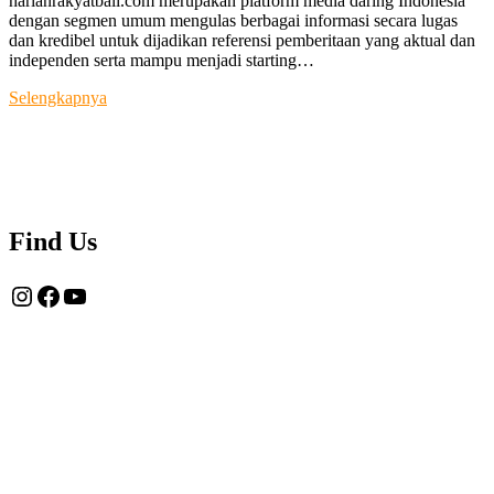
harianrakyatbali.com merupakan platform media daring Indonesia
dengan segmen umum mengulas berbagai informasi secara lugas
dan kredibel untuk dijadikan referensi pemberitaan yang aktual dan
independen serta mampu menjadi starting…
Tentang
Selengkapnya
Kami
Find Us
Instagram
Facebook
YouTube