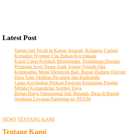
Latest Post
Tangis Istri Pecah di Kamar Jenazah, Keluarga Curigai
Kematian Nyoman Cita Bukan Kecelakaan
Kasus Lama Kembali Mengemuka, Pengaduan Dugaan
Penipuan Seret Nama Anak Agung Ngurah Oka
Kriminalitas Mulai Mengusik Bali, Bupati Badung Dorong
Desa Adat Aktifkan Pecalang dan Bankamda
Lapas Kerobokan Perkuat Program Ketahanan Pangan
Melalui Kemandirian Sumber Daya
Beban Biaya Operasional Jadi Masalah, Desa di Bangli
Serahkan Layanan Pamsimas ke PDAM
NEWS
TENTANG KAMI
Tentang Kami