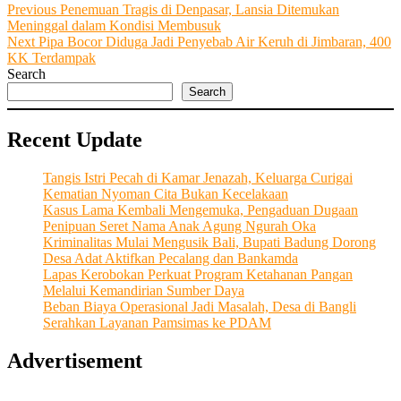
Post
Previous
Previous
Penemuan Tragis di Denpasar, Lansia Ditemukan
post:
Meninggal dalam Kondisi Membusuk
navigation
Next
Next
Pipa Bocor Diduga Jadi Penyebab Air Keruh di Jimbaran, 400
post:
KK Terdampak
Search
Search
Recent Update
Tangis Istri Pecah di Kamar Jenazah, Keluarga Curigai
Kematian Nyoman Cita Bukan Kecelakaan
Kasus Lama Kembali Mengemuka, Pengaduan Dugaan
Penipuan Seret Nama Anak Agung Ngurah Oka
Kriminalitas Mulai Mengusik Bali, Bupati Badung Dorong
Desa Adat Aktifkan Pecalang dan Bankamda
Lapas Kerobokan Perkuat Program Ketahanan Pangan
Melalui Kemandirian Sumber Daya
Beban Biaya Operasional Jadi Masalah, Desa di Bangli
Serahkan Layanan Pamsimas ke PDAM
Advertisement