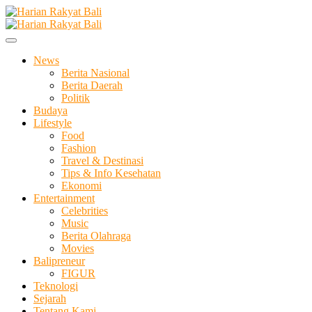
Skip
to
Membangun Semangat Kehidupan dan Berbangsa
content
Harian Rakyat Bali
News
Berita Nasional
Berita Daerah
Politik
Budaya
Lifestyle
Food
Fashion
Travel & Destinasi
Tips & Info Kesehatan
Ekonomi
Entertainment
Celebrities
Music
Berita Olahraga
Movies
Balipreneur
FIGUR
Teknologi
Sejarah
Tentang Kami