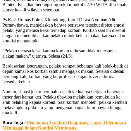
Banten. Kejadian berlangsung sekitar pukul 22.30 WITA di sebuah
kamar kos di wilayah setempat.
Ps Kasi Humas Polres Klungkung, Iptu I Dewa Nyoman Alit
Purnawibawa, menjelaskan bahwa peristiwa tersebut dipicu emosi
pelaku yang merasa kesal terhadap korban. Korban saat itu disebut
enggan memenuhi ajakan pelaku untuk keluar makan karena dalam
kondisi mengantuk.
“Pelaku merasa kesal karena korban terkesan tidak merespons
ajakan makan,” ujarnya, Selasa (24/3).
Berdasarkan keterangan, pelaku sempat beberapa kali bolak-balik di
depan kamar kos korban sambil mengajak makan. Setelah didesak
berulang kali, korban yang berprofesi sebagai driver akhirnya
bersedia keluar.
Namun, situasi justru berubah setelah keduanya berjalan beberapa
meter dari kamar kos. Pelaku tiba-tiba melakukan pemukulan ke
arah belakang kepala korban. Saat korban menoleh, pelaku kembali
melayangkan pukulan yang mengenai bagian bibir bawah hingga
dua kali.
Baca Juga :
Penemuan Tragis di Denpasar, Lansia Ditemukan
Meninggal dalam Kondisi Membusuk