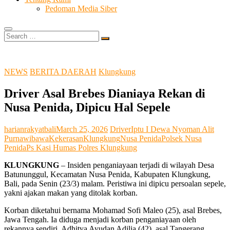
Pedoman Media Siber
Search
…
NEWS
BERITA DAERAH
Klungkung
Driver Asal Brebes Dianiaya Rekan di
Nusa Penida, Dipicu Hal Sepele
harianrakyatbali
March 25, 2026
Driver
Iptu I Dewa Nyoman Alit
Purnawibawa
Kekerasan
Klungkung
Nusa Penida
Polsek Nusa
Penida
Ps Kasi Humas Polres Klungkung
KLUNGKUNG
– Insiden penganiayaan terjadi di wilayah Desa
Batununggul, Kecamatan Nusa Penida, Kabupaten Klungkung,
Bali, pada Senin (23/3) malam. Peristiwa ini dipicu persoalan sepele,
yakni ajakan makan yang ditolak korban.
Korban diketahui bernama Mohamad Sofi Maleo (25), asal Brebes,
Jawa Tengah. Ia diduga menjadi korban penganiayaan oleh
rekannya sendiri, Adhitya Ayudan Adilia (42), asal Tangerang,