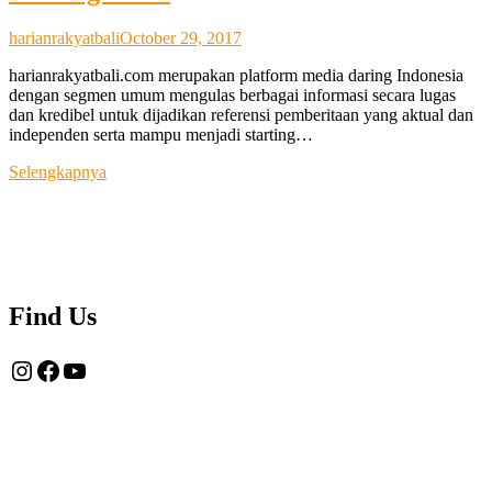
harianrakyatbali
October 29, 2017
harianrakyatbali.com merupakan platform media daring Indonesia
dengan segmen umum mengulas berbagai informasi secara lugas
dan kredibel untuk dijadikan referensi pemberitaan yang aktual dan
independen serta mampu menjadi starting…
Tentang
Selengkapnya
Kami
Find Us
Instagram
Facebook
YouTube