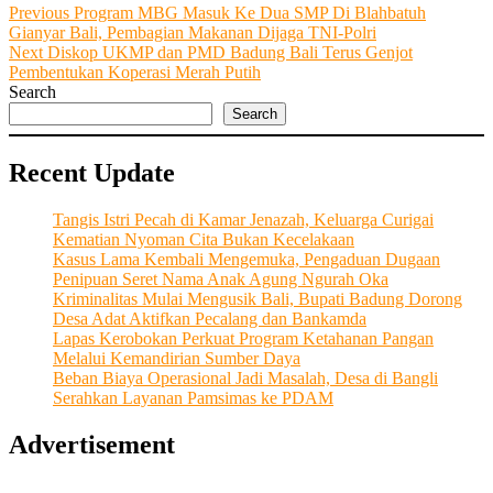
Post
Previous
Previous
Program MBG Masuk Ke Dua SMP Di Blahbatuh
post:
Gianyar Bali, Pembagian Makanan Dijaga TNI-Polri
navigation
Next
Next
Diskop UKMP dan PMD Badung Bali Terus Genjot
post:
Pembentukan Koperasi Merah Putih
Search
Search
Recent Update
Tangis Istri Pecah di Kamar Jenazah, Keluarga Curigai
Kematian Nyoman Cita Bukan Kecelakaan
Kasus Lama Kembali Mengemuka, Pengaduan Dugaan
Penipuan Seret Nama Anak Agung Ngurah Oka
Kriminalitas Mulai Mengusik Bali, Bupati Badung Dorong
Desa Adat Aktifkan Pecalang dan Bankamda
Lapas Kerobokan Perkuat Program Ketahanan Pangan
Melalui Kemandirian Sumber Daya
Beban Biaya Operasional Jadi Masalah, Desa di Bangli
Serahkan Layanan Pamsimas ke PDAM
Advertisement