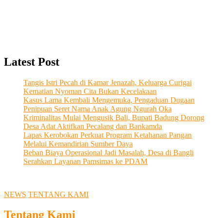
Latest Post
Tangis Istri Pecah di Kamar Jenazah, Keluarga Curigai
Kematian Nyoman Cita Bukan Kecelakaan
Kasus Lama Kembali Mengemuka, Pengaduan Dugaan
Penipuan Seret Nama Anak Agung Ngurah Oka
Kriminalitas Mulai Mengusik Bali, Bupati Badung Dorong
Desa Adat Aktifkan Pecalang dan Bankamda
Lapas Kerobokan Perkuat Program Ketahanan Pangan
Melalui Kemandirian Sumber Daya
Beban Biaya Operasional Jadi Masalah, Desa di Bangli
Serahkan Layanan Pamsimas ke PDAM
NEWS
TENTANG KAMI
Tentang Kami