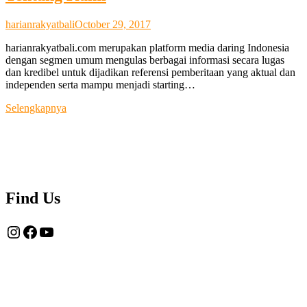
harianrakyatbali
October 29, 2017
harianrakyatbali.com merupakan platform media daring Indonesia
dengan segmen umum mengulas berbagai informasi secara lugas
dan kredibel untuk dijadikan referensi pemberitaan yang aktual dan
independen serta mampu menjadi starting…
Tentang
Selengkapnya
Kami
Find Us
Instagram
Facebook
YouTube