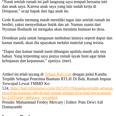
“Nanti setelah rumah ini jadi langsung saya tempati bersama istri
dan anak saya. Karena anak saya yang lain sudah kerja di
Denpasar,” ucap bapak dari tiga anak itu.
Gede Kandia memang masih memiliki tugas lain setelah rumah ini
berdiri, yakni menyediakan listrik dan air. Namun suami dari
Nyoman Budiasih ini mengaku akan meminta bantuan ke desa.
Demikian pula untuk bangunan tambahan lainnya seperti dapur dan
kamar mandi, akan dia upayakan melalui material yang tersisa.
“Dapur dan kamar mandi nanti dibangun apabila masih ada sisa
bahan. Yang terpenting saya punya rumah layak huni agar tidak
kehujanan dan kepanasan,” ujarnya. (mer)
Artikel ini telah tayang di
Tribun-Bali.com
dengan judul Kandia
Terpilih Sebagai Penerima Bantuan RTLH Di Bali, Rumah Impian
Terwujud Lewat TMMD Ke-
124,
https://bali.tribunnews.com/2025/05/19/kandia-terpilih-sebagai-
penerima-bantuan-rtlh-di-bali-rumah-impian-terwujud-lewat-tmmd-
ke-124?page=all#goog_rewarded
.
Penulis: Muhammad Fredey Mercury | Editor: Putu Dewi Adi
Damayanthi