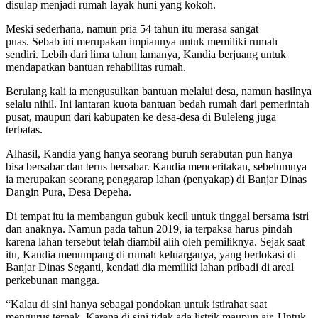
disulap menjadi rumah layak huni yang kokoh.
Meski sederhana, namun pria 54 tahun itu merasa sangat
puas. Sebab ini merupakan impiannya untuk memiliki rumah
sendiri. Lebih dari lima tahun lamanya, Kandia berjuang untuk
mendapatkan bantuan rehabilitas rumah.
Berulang kali ia mengusulkan bantuan melalui desa, namun hasilnya
selalu nihil. Ini lantaran kuota bantuan bedah rumah dari pemerintah
pusat, maupun dari kabupaten ke desa-desa di Buleleng juga
terbatas.
Alhasil, Kandia yang hanya seorang buruh serabutan pun hanya
bisa bersabar dan terus bersabar. Kandia menceritakan, sebelumnya
ia merupakan seorang penggarap lahan (penyakap) di Banjar Dinas
Dangin Pura, Desa Depeha.
Di tempat itu ia membangun gubuk kecil untuk tinggal bersama istri
dan anaknya. Namun pada tahun 2019, ia terpaksa harus pindah
karena lahan tersebut telah diambil alih oleh pemiliknya. Sejak saat
itu, Kandia menumpang di rumah keluarganya, yang berlokasi di
Banjar Dinas Seganti, kendati dia memiliki lahan pribadi di areal
perkebunan mangga.
“Kalau di sini hanya sebagai pondokan untuk istirahat saat
mengurus ternak. Karena di sini tidak ada listrik maupun air. Untuk