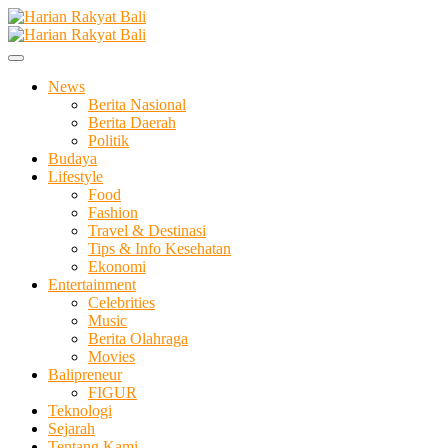
Skip
to
Membangun Semangat Kehidupan dan Berbangsa
content
Harian Rakyat Bali
News
Berita Nasional
Berita Daerah
Politik
Budaya
Lifestyle
Food
Fashion
Travel & Destinasi
Tips & Info Kesehatan
Ekonomi
Entertainment
Celebrities
Music
Berita Olahraga
Movies
Balipreneur
FIGUR
Teknologi
Sejarah
Tentang Kami