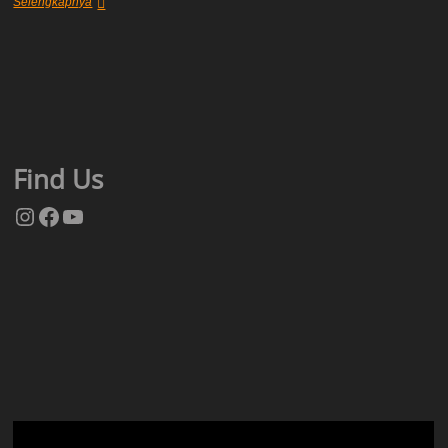
Tentang
Selengkapnya
Kami
Find Us
Instagram
Facebook
YouTube