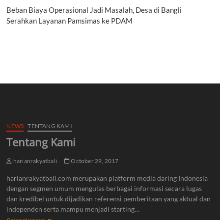
Beban Biaya Operasional Jadi Masalah, Desa di Bangli
Serahkan Layanan Pamsimas ke PDAM
NEWS
TENTANG KAMI
Tentang Kami
harianrakyatbali
October 29, 2017
harianrakyatbali.com merupakan platform media daring Indonesia
dengan segmen umum mengulas berbagai informasi secara lugas
dan kredibel untuk dijadikan referensi pemberitaan yang aktual dan
independen serta mampu menjadi starting…