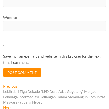
Website
Save my name, email, and website in this browser for the next
time I comment.
Post
Previous
Previous
post:
Lebih dari Tiga Dekade “LPD Desa Adat Gegelang” Menjadi
navigation
Lembaga Intermediasi Keuangan Dalam Membangun Komunitas
Masyarakat yang Hebat
Next
Next