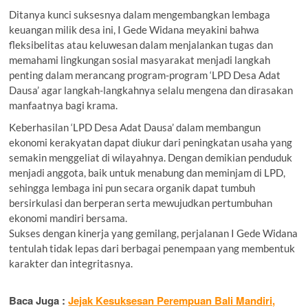
Ditanya kunci suksesnya dalam mengembangkan lembaga
keuangan milik desa ini, I Gede Widana meyakini bahwa
fleksibelitas atau keluwesan dalam menjalankan tugas dan
memahami lingkungan sosial masyarakat menjadi langkah
penting dalam merancang program-program ‘LPD Desa Adat
Dausa’ agar langkah-langkahnya selalu mengena dan dirasakan
manfaatnya bagi krama.
Keberhasilan ‘LPD Desa Adat Dausa’ dalam membangun
ekonomi kerakyatan dapat diukur dari peningkatan usaha yang
semakin menggeliat di wilayahnya. Dengan demikian penduduk
menjadi anggota, baik untuk menabung dan meminjam di LPD,
sehingga lembaga ini pun secara organik dapat tumbuh
bersirkulasi dan berperan serta mewujudkan pertumbuhan
ekonomi mandiri bersama.
Sukses dengan kinerja yang gemilang, perjalanan I Gede Widana
tentulah tidak lepas dari berbagai penempaan yang membentuk
karakter dan integritasnya.
Baca Juga :
Jejak Kesuksesan Perempuan Bali Mandiri,