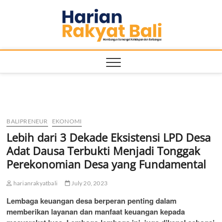
Skip
Harian
to
MEMBANGUN
SEMANGAT
content
KEHIDUPAN
Rakyat
DAN
BERBANGSA
Bali
BALIPRENEUR
EKONOMI
Lebih dari 3 Dekade Eksistensi LPD Desa
Adat Dausa Terbukti Menjadi Tonggak
Perekonomian Desa yang Fundamental
harianrakyatbali
July 20, 2023
Lembaga keuangan desa berperan penting dalam
memberikan layanan dan manfaat keuangan kepada