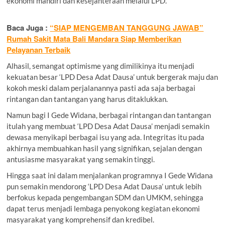
ekonomi mandiri dan kesejahteraan melalui LPD.
Baca Juga :
“SIAP MENGEMBAN TANGGUNG JAWAB”
Rumah Sakit Mata Bali Mandara Siap Memberikan
Pelayanan Terbaik
Alhasil, semangat optimisme yang dimilikinya itu menjadi
kekuatan besar ‘LPD Desa Adat Dausa’ untuk bergerak maju dan
kokoh meski dalam perjalanannya pasti ada saja berbagai
rintangan dan tantangan yang harus ditaklukkan.
Namun bagi I Gede Widana, berbagai rintangan dan tantangan
itulah yang membuat ‘LPD Desa Adat Dausa’ menjadi semakin
dewasa menyikapi berbagai isu yang ada. Integritas itu pada
akhirnya membuahkan hasil yang signifikan, sejalan dengan
antusiasme masyarakat yang semakin tinggi.
Hingga saat ini dalam menjalankan programnya I Gede Widana
pun semakin mendorong ‘LPD Desa Adat Dausa’ untuk lebih
berfokus kepada pengembangan SDM dan UMKM, sehingga
dapat terus menjadi lembaga penyokong kegiatan ekonomi
masyarakat yang komprehensif dan kredibel.