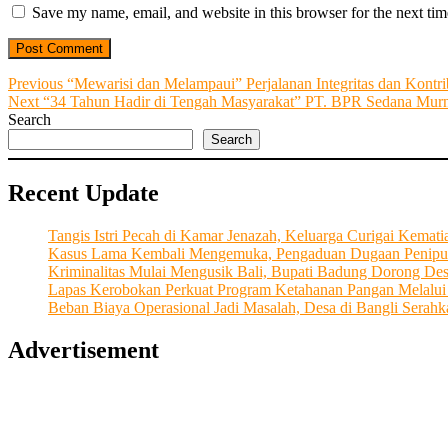
Save my name, email, and website in this browser for the next ti
Post
Previous
Previous
“Mewarisi dan Melampaui” Perjalanan Integritas dan Kont
Next
post:
Next
“34 Tahun Hadir di Tengah Masyarakat” PT. BPR Sedana Murn
navigation
post:
Search
Search
Recent Update
Tangis Istri Pecah di Kamar Jenazah, Keluarga Curigai Kema
Kasus Lama Kembali Mengemuka, Pengaduan Dugaan Penipu
Kriminalitas Mulai Mengusik Bali, Bupati Badung Dorong De
Lapas Kerobokan Perkuat Program Ketahanan Pangan Melalu
Beban Biaya Operasional Jadi Masalah, Desa di Bangli Ser
Advertisement