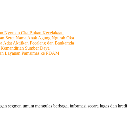
tian Nyoman Cita Bukan Kecelakaan
an Seret Nama Anak Agung Ngurah Oka
sa Adat Aktifkan Pecalang dan Bankamda
i Kemandirian Sumber Daya
ahkan Layanan Pamsimas ke PDAM
gan segmen umum mengulas berbagai informasi secara lugas dan kredibe