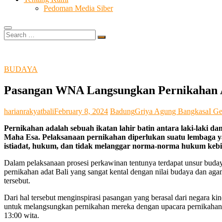
Pedoman Media Siber
Search
…
BUDAYA
Pasangan WNA Langsungkan Pernikahan A
harianrakyatbali
February 8, 2024
Badung
Griya Agung Bangkasa
I G
Pernikahan adalah sebuah ikatan lahir batin antara laki-laki
Maha Esa. Pelaksanaan pernikahan diperlukan suatu lembaga ya
istiadat, hukum, dan tidak melanggar norma-norma hukum kebi
Dalam pelaksanaan prosesi perkawinan tentunya terdapat unsur buday
pernikahan adat Bali yang sangat kental dengan nilai budaya dan ag
tersebut.
Dari hal tersebut menginspirasi pasangan yang berasal dari negara k
untuk melangsungkan pernikahan mereka dengan upacara pernikahan 
13:00 wita.