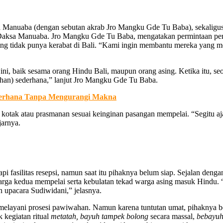
 Manuaba (dengan sebutan akrab Jro Mangku Gde Tu Baba), sekaligus
Daksa Manuaba. Jro Mangku Gde Tu Baba, mengatakan permintaan perka
 yang tidak punya kerabat di Bali. “Kami ingin membantu mereka yang 
i, baik sesama orang Hindu Bali, maupun orang asing. Ketika itu, seo
ahan) sederhana,” lanjut Jro Mangku Gde Tu Baba.
hana Tanpa Mengurangi Makna
ak atau prasmanan sesuai keinginan pasangan mempelai. “Segitu aja t
jarnya.
pi fasilitas resepsi, namun saat itu pihaknya belum siap. Sejalan deng
luarga kedua mempelai serta kebulatan tekad warga asing masuk Hindu
n upacara Sudiwidani,” jelasnya.
melayani prosesi pawiwahan. Namun karena tuntutan umat, pihaknya b
 kegiatan ritual
metatah, bayuh tampek bolong
secara massal,
bebayuh