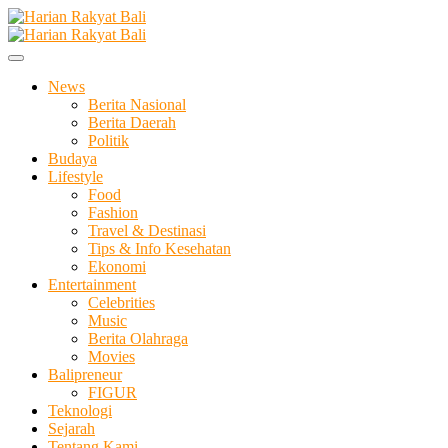
Skip
to
Membangun Semangat Kehidupan dan Berbangsa
content
Harian Rakyat Bali
News
Berita Nasional
Berita Daerah
Politik
Budaya
Lifestyle
Food
Fashion
Travel & Destinasi
Tips & Info Kesehatan
Ekonomi
Entertainment
Celebrities
Music
Berita Olahraga
Movies
Balipreneur
FIGUR
Teknologi
Sejarah
Tentang Kami