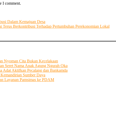
me I comment.
ribusi Dalam Kemajuan Desa
i Terus Berkontribusi Terhadap Pertumbuhan Perekonomian Lokal
tian Nyoman Cita Bukan Kecelakaan
an Seret Nama Anak Agung Ngurah Oka
sa Adat Aktifkan Pecalang dan Bankamda
i Kemandirian Sumber Daya
ahkan Layanan Pamsimas ke PDAM