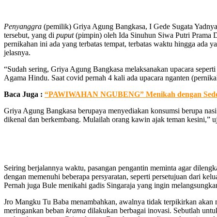
Penyanggra
(pemilik) Griya Agung Bangkasa, I Gede Sugata Yadnya
tersebut, yang di
puput
(pimpin) oleh Ida Sinuhun Siwa Putri Prama 
pernikahan ini ada yang terbatas tempat, terbatas waktu hingga ada
jelasnya.
“Sudah sering, Griya Agung Bangkasa melaksanakan upacara seperti in
Agama Hindu. Saat covid pernah 4 kali ada upacara nganten (pernik
Baca Juga :
“PAWIWAHAN NGUBENG” Menikah dengan Seder
Griya Agung Bangkasa berupaya menyediakan konsumsi berupa nasi kot
dikenal dan berkembang. Mulailah orang kawin ajak teman kesini,” u
Seiring berjalannya waktu, pasangan pengantin meminta agar dilengka
dengan memenuhi beberapa persyaratan, seperti persetujuan dari ke
Pernah juga Bule menikahi gadis Singaraja yang ingin melangsungka
Jro Mangku Tu Baba menambahkan, awalnya tidak terpikirkan akan 
meringankan beban
krama
dilakukan berbagai inovasi. Sebutlah untuk