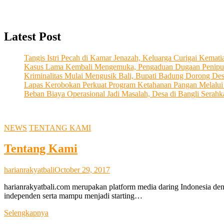
Latest Post
Tangis Istri Pecah di Kamar Jenazah, Keluarga Curigai Kema
Kasus Lama Kembali Mengemuka, Pengaduan Dugaan Penipu
Kriminalitas Mulai Mengusik Bali, Bupati Badung Dorong De
Lapas Kerobokan Perkuat Program Ketahanan Pangan Melalu
Beban Biaya Operasional Jadi Masalah, Desa di Bangli Ser
NEWS
TENTANG KAMI
Tentang Kami
harianrakyatbali
October 29, 2017
harianrakyatbali.com merupakan platform media daring Indonesia den
independen serta mampu menjadi starting…
Tentang
Selengkapnya
Kami