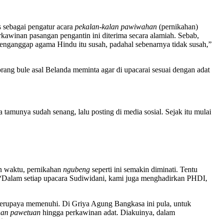
 sebagai pengatur acara
pekalan-kalan pawiwahan
(pernikahan)
winan pasangan pengantin ini diterima secara alamiah. Sebab,
menganggap agama Hindu itu susah, padahal sebenarnya tidak susah,”
rang bule asal Belanda meminta agar di upacarai sesuai dengan adat
amunya sudah senang, lalu posting di media sosial. Sejak itu mulai
an waktu, pernikahan
ngubeng
seperti ini semakin diminati. Tentu
. “Dalam setiap upacara Sudiwidani, kami juga menghadirkan PHDI,
erupaya memenuhi. Di Griya Agung Bangkasa ini pula, untuk
an pawetuan
hingga perkawinan adat. Diakuinya, dalam