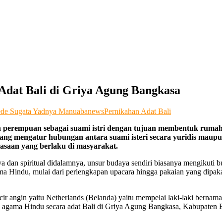
dat Bali di Griya Agung Bangkasa
ede Sugata Yadnya Manuaba
news
Pernikahan Adat Bali
 dan perempuan sebagai suami istri dengan tujuan membentuk rum
ng mengatur hubungan antara suami isteri secara yuridis maupun
asaan yang berlaku di masyarakat.
a dan spiritual didalamnya, unsur budaya sendiri biasanya mengikuti b
ama Hindu, mulai dari perlengkapan upacara hingga pakaian yang dipa
incir angin yaitu Netherlands (Belanda) yaitu mempelai laki-laki bern
agama Hindu secara adat Bali di Griya Agung Bangkasa, Kabupaten Ba