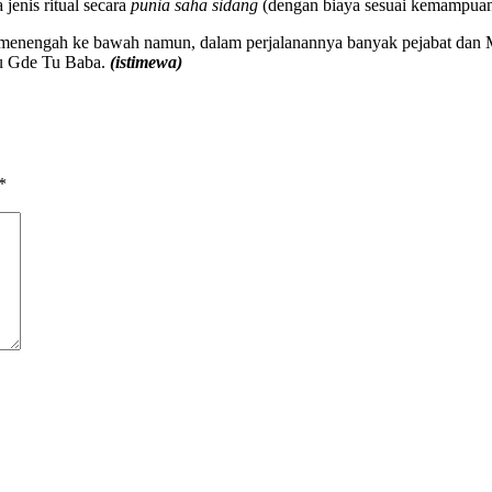
enis ritual secara
punia saha sidang
(dengan biaya sesuai kemampua
 menengah ke bawah namun, dalam perjalanannya banyak pejabat dan
ku Gde Tu Baba.
(istimewa)
*