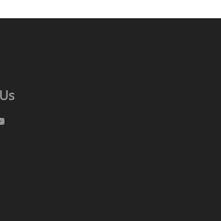
 Us
gram
cebook
ouTube