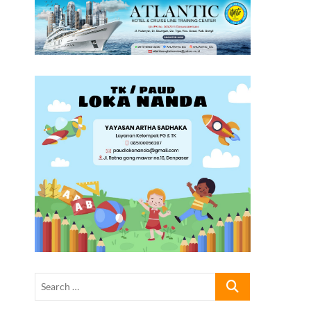
Search
…