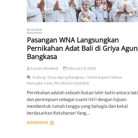
BUDAYA
Pasangan WNA Langsungkan
Pernikahan Adat Bali di Griya Agu
Bangkasa
harianrakyatbali
February 8, 2024
Badung
Griya Agung Bangkasa
I Gede Sugata Yadnya
Manuaba
news
Pernikahan Adat Bali
Pernikahan adalah sebuah ikatan lahir batin antara laki
dan perempuan sebagai suami istri dengan tujuan
membentuk rumah tangga yang bahagia dan kekal
berdasarkan Ketuhanan Yang…
Pasangan
Selengkapnya
WNA
Langsungkan