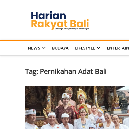
Skip
to
Harian 
content
MEMBANGUN SEMANG
NEWS
BUDAYA
LIFESTYLE
ENTERTAI
Tag:
Pernikahan Adat Bali