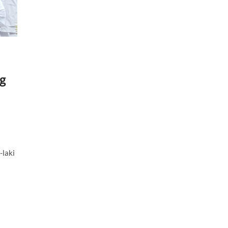
ng
-laki