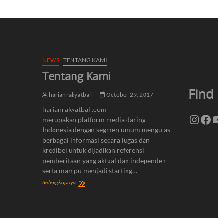
NEWS
TENTANG KAMI
Tentang Kami
Find
harianrakyatbali
October 29, 2017
harianrakyatbali.com
Insta
Fa
Y
merupakan platform media daring
Indonesia dengan segmen umum mengulas
berbagai informasi secara lugas dan
kredibel untuk dijadikan referensi
pemberitaan yang aktual dan independen
serta mampu menjadi starting…
Tentang
Selengkapnya
Kami