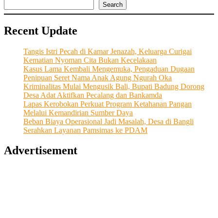
Generasi
Search
Toko
Kawan
Recent Update
Shoes
&
Bag
Tangis Istri Pecah di Kamar Jenazah, Keluarga Curigai
Kematian Nyoman Cita Bukan Kecelakaan
Kasus Lama Kembali Mengemuka, Pengaduan Dugaan
Penipuan Seret Nama Anak Agung Ngurah Oka
Kriminalitas Mulai Mengusik Bali, Bupati Badung Dorong
Desa Adat Aktifkan Pecalang dan Bankamda
Lapas Kerobokan Perkuat Program Ketahanan Pangan
Melalui Kemandirian Sumber Daya
Beban Biaya Operasional Jadi Masalah, Desa di Bangli
Serahkan Layanan Pamsimas ke PDAM
Advertisement