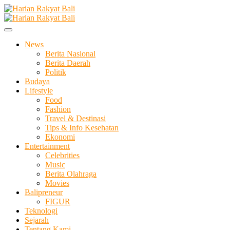
Skip
to
Membangun Semangat Kehidupan dan Berbangsa
content
Harian Rakyat Bali
News
Berita Nasional
Berita Daerah
Politik
Budaya
Lifestyle
Food
Fashion
Travel & Destinasi
Tips & Info Kesehatan
Ekonomi
Entertainment
Celebrities
Music
Berita Olahraga
Movies
Balipreneur
FIGUR
Teknologi
Sejarah
Tentang Kami