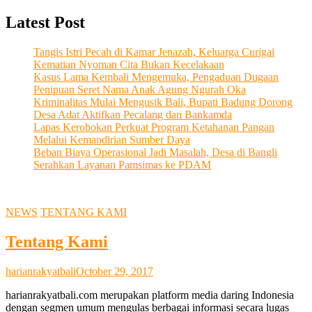
Latest Post
Tangis Istri Pecah di Kamar Jenazah, Keluarga Curigai
Kematian Nyoman Cita Bukan Kecelakaan
Kasus Lama Kembali Mengemuka, Pengaduan Dugaan
Penipuan Seret Nama Anak Agung Ngurah Oka
Kriminalitas Mulai Mengusik Bali, Bupati Badung Dorong
Desa Adat Aktifkan Pecalang dan Bankamda
Lapas Kerobokan Perkuat Program Ketahanan Pangan
Melalui Kemandirian Sumber Daya
Beban Biaya Operasional Jadi Masalah, Desa di Bangli
Serahkan Layanan Pamsimas ke PDAM
NEWS
TENTANG KAMI
Tentang Kami
harianrakyatbali
October 29, 2017
harianrakyatbali.com merupakan platform media daring Indonesia
dengan segmen umum mengulas berbagai informasi secara lugas