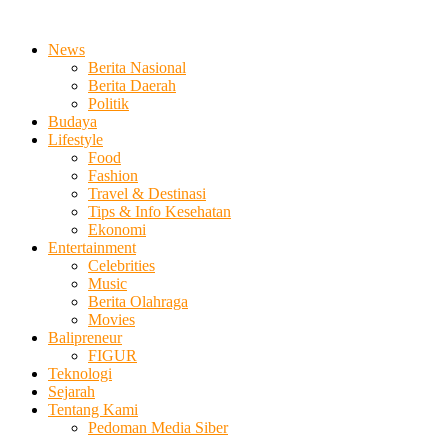
News
Berita Nasional
Berita Daerah
Politik
Budaya
Lifestyle
Food
Fashion
Travel & Destinasi
Tips & Info Kesehatan
Ekonomi
Entertainment
Celebrities
Music
Berita Olahraga
Movies
Balipreneur
FIGUR
Teknologi
Sejarah
Tentang Kami
Pedoman Media Siber