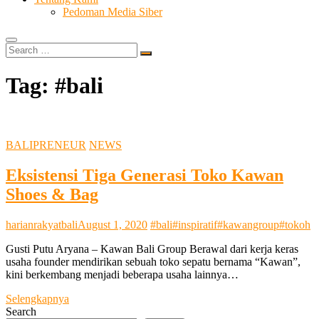
Pedoman Media Siber
Search
…
Tag:
#bali
BALIPRENEUR
NEWS
Eksistensi Tiga Generasi Toko Kawan
Shoes & Bag
harianrakyatbali
August 1, 2020
#bali
#inspiratif
#kawangroup
#tokoh
Gusti Putu Aryana – Kawan Bali Group Berawal dari kerja keras
usaha founder mendirikan sebuah toko sepatu bernama “Kawan”,
kini berkembang menjadi beberapa usaha lainnya…
Eksistensi
Selengkapnya
Tiga
Search