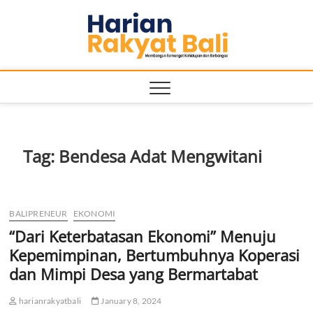
Skip
Harian
to
MEMBANGUN
SEMANGAT
content
KEHIDUPAN
Rakyat
DAN
BERBANGSA
Bali
Tag:
Bendesa Adat Mengwitani
BALIPRENEUR
EKONOMI
“Dari Keterbatasan Ekonomi” Menuju
Kepemimpinan, Bertumbuhnya Koperasi
dan Mimpi Desa yang Bermartabat
harianrakyatbali
January 8, 2024