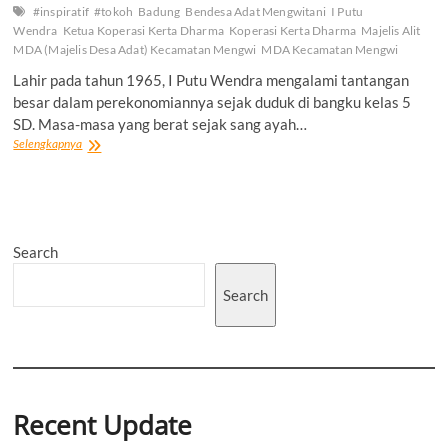
#inspiratif
#tokoh
Badung
Bendesa Adat Mengwitani
I Putu
Wendra
Ketua Koperasi Kerta Dharma
Koperasi Kerta Dharma
Majelis Alit
MDA (Majelis Desa Adat) Kecamatan Mengwi
MDA Kecamatan Mengwi
Lahir pada tahun 1965, I Putu Wendra mengalami tantangan
besar dalam perekonomiannya sejak duduk di bangku kelas 5
SD. Masa-masa yang berat sejak sang ayah…
“Dari
Selengkapnya
Keterbatasan
Ekonomi”
Menuju
Kepemimpinan,
Bertumbuhnya
Search
Koperasi
dan
Mimpi
Search
Desa
yang
Bermartabat
Recent Update