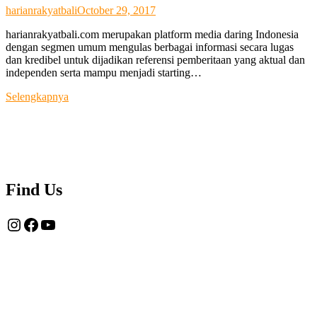
harianrakyatbali
October 29, 2017
harianrakyatbali.com merupakan platform media daring Indonesia
dengan segmen umum mengulas berbagai informasi secara lugas
dan kredibel untuk dijadikan referensi pemberitaan yang aktual dan
independen serta mampu menjadi starting…
Tentang
Selengkapnya
Kami
Find Us
Instagram
Facebook
YouTube