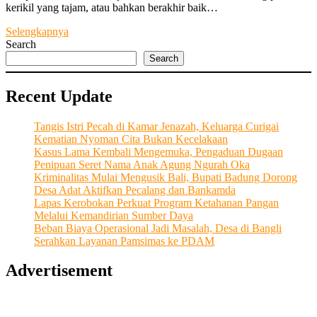
kerikil yang tajam, atau bahkan berakhir baik…
Nahkodai
Selengkapnya
LPD
Search
Desa
Search
Pakraman
Lepang
Recent Update
Berbekal
Pengalaman
dan
Tangis Istri Pecah di Kamar Jenazah, Keluarga Curigai
Kerja
Kematian Nyoman Cita Bukan Kecelakaan
Keras
Kasus Lama Kembali Mengemuka, Pengaduan Dugaan
Penipuan Seret Nama Anak Agung Ngurah Oka
Kriminalitas Mulai Mengusik Bali, Bupati Badung Dorong
Desa Adat Aktifkan Pecalang dan Bankamda
Lapas Kerobokan Perkuat Program Ketahanan Pangan
Melalui Kemandirian Sumber Daya
Beban Biaya Operasional Jadi Masalah, Desa di Bangli
Serahkan Layanan Pamsimas ke PDAM
Advertisement