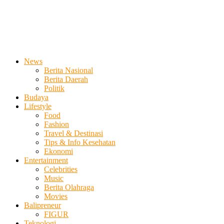
News
Berita Nasional
Berita Daerah
Politik
Budaya
Lifestyle
Food
Fashion
Travel & Destinasi
Tips & Info Kesehatan
Ekonomi
Entertainment
Celebrities
Music
Berita Olahraga
Movies
Balipreneur
FIGUR
Teknologi