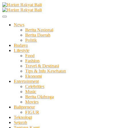
Skip
to
Membangun Semangat Kehidupan dan Berbangsa
content
Harian Rakyat Bali
News
Berita Nasional
Berita Daerah
Politik
Budaya
Lifestyle
Food
Fashion
Travel & Destinasi
Tips & Info Kesehatan
Ekonomi
Entertainment
Celebrities
Music
Berita Olahraga
Movies
Balipreneur
FIGUR
Teknologi
Sejarah
Tentang Kami