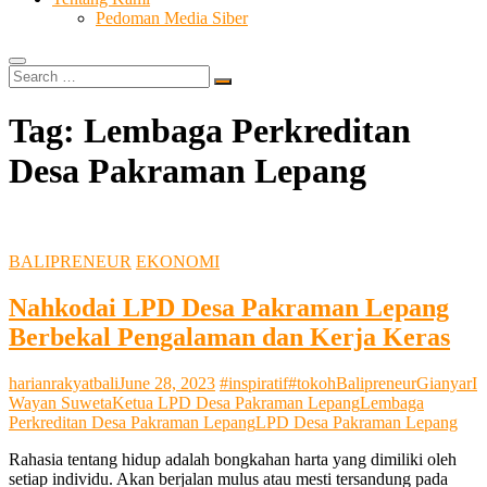
Pedoman Media Siber
Search
…
Tag:
Lembaga Perkreditan
Desa Pakraman Lepang
BALIPRENEUR
EKONOMI
Nahkodai LPD Desa Pakraman Lepang
Berbekal Pengalaman dan Kerja Keras
harianrakyatbali
June 28, 2023
#inspiratif
#tokoh
Balipreneur
Gianyar
I
Wayan Suweta
Ketua LPD Desa Pakraman Lepang
Lembaga
Perkreditan Desa Pakraman Lepang
LPD Desa Pakraman Lepang
Rahasia tentang hidup adalah bongkahan harta yang dimiliki oleh
setiap individu. Akan berjalan mulus atau mesti tersandung pada