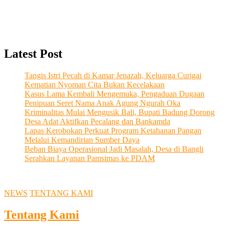
Latest Post
Tangis Istri Pecah di Kamar Jenazah, Keluarga Curigai
Kematian Nyoman Cita Bukan Kecelakaan
Kasus Lama Kembali Mengemuka, Pengaduan Dugaan
Penipuan Seret Nama Anak Agung Ngurah Oka
Kriminalitas Mulai Mengusik Bali, Bupati Badung Dorong
Desa Adat Aktifkan Pecalang dan Bankamda
Lapas Kerobokan Perkuat Program Ketahanan Pangan
Melalui Kemandirian Sumber Daya
Beban Biaya Operasional Jadi Masalah, Desa di Bangli
Serahkan Layanan Pamsimas ke PDAM
NEWS
TENTANG KAMI
Tentang Kami