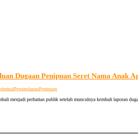
uan Dugaan Penipuan Seret Nama Anak A
iminal
Penggelapan
Penipuan
ali menjadi perhatian publik setelah munculnya kembali laporan dug