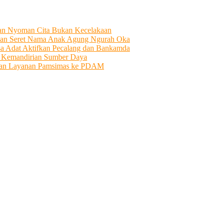
tian Nyoman Cita Bukan Kecelakaan
an Seret Nama Anak Agung Ngurah Oka
sa Adat Aktifkan Pecalang dan Bankamda
i Kemandirian Sumber Daya
ahkan Layanan Pamsimas ke PDAM