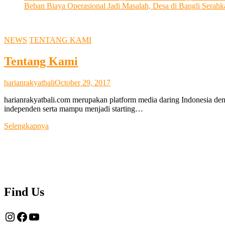
Beban Biaya Operasional Jadi Masalah, Desa di Bangli Ser
NEWS
TENTANG KAMI
Tentang Kami
harianrakyatbali
October 29, 2017
harianrakyatbali.com merupakan platform media daring Indonesia den
independen serta mampu menjadi starting…
Tentang
Selengkapnya
Kami
Find Us
Instagram
Facebook
YouTube