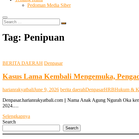
Pedoman Media Siber
Search
…
Tag:
Penipuan
BERITA DAERAH
Denpasar
Kasus Lama Kembali Mengemuka, Pengad
harianrakyatbali
June 9, 2026
berita daerah
Denpasar
HRB
Hukum & Kr
Denpasar.harianrakyatbali.com || Nama Anak Agung Ngurah Oka kemb
2024.…
Kasus
Selengkapnya
Lama
Search
Kembali
Search
Mengemuka,
Pengaduan