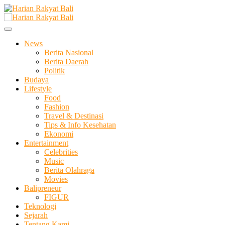
Skip
to
Membangun Semangat Kehidupan dan Berbangsa
content
Harian Rakyat Bali
News
Berita Nasional
Berita Daerah
Politik
Budaya
Lifestyle
Food
Fashion
Travel & Destinasi
Tips & Info Kesehatan
Ekonomi
Entertainment
Celebrities
Music
Berita Olahraga
Movies
Balipreneur
FIGUR
Teknologi
Sejarah
Tentang Kami