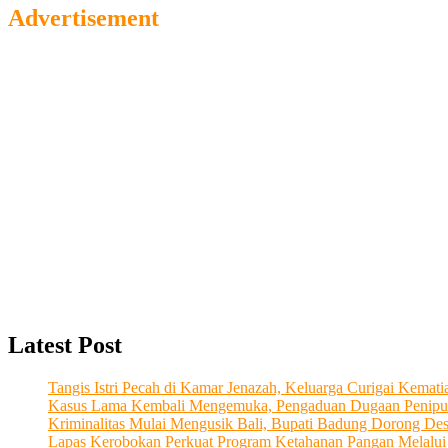
Advertisement
Latest Post
Tangis Istri Pecah di Kamar Jenazah, Keluarga Curigai Kema
Kasus Lama Kembali Mengemuka, Pengaduan Dugaan Penipu
Kriminalitas Mulai Mengusik Bali, Bupati Badung Dorong De
Lapas Kerobokan Perkuat Program Ketahanan Pangan Melalu