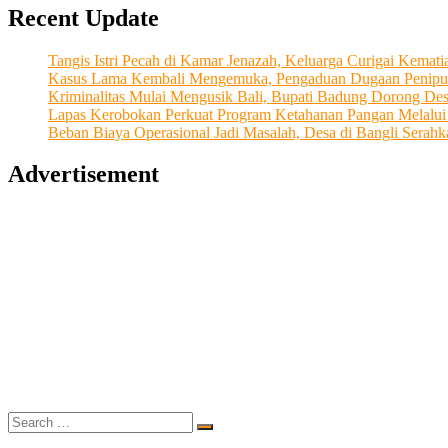
Recent Update
Dugaan
Penipuan
Seret
Tangis Istri Pecah di Kamar Jenazah, Keluarga Curigai Kema
Nama
Kasus Lama Kembali Mengemuka, Pengaduan Dugaan Penipu
Anak
Kriminalitas Mulai Mengusik Bali, Bupati Badung Dorong De
Agung
Lapas Kerobokan Perkuat Program Ketahanan Pangan Melalu
Ngurah
Beban Biaya Operasional Jadi Masalah, Desa di Bangli Ser
Oka
Advertisement
Search
…