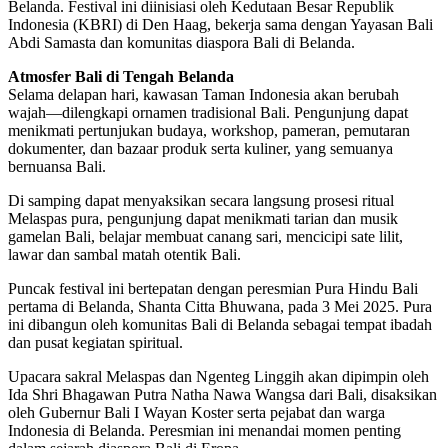
Belanda. Festival ini diinisiasi oleh Kedutaan Besar Republik
Indonesia (KBRI) di Den Haag, bekerja sama dengan Yayasan Bali
Abdi Samasta dan komunitas diaspora Bali di Belanda.
Atmosfer Bali di Tengah Belanda
Selama delapan hari, kawasan Taman Indonesia akan berubah
wajah—dilengkapi ornamen tradisional Bali. Pengunjung dapat
menikmati pertunjukan budaya, workshop, pameran, pemutaran
dokumenter, dan bazaar produk serta kuliner, yang semuanya
bernuansa Bali.
Di samping dapat menyaksikan secara langsung prosesi ritual
Melaspas pura, pengunjung dapat menikmati tarian dan musik
gamelan Bali, belajar membuat canang sari, mencicipi sate lilit,
lawar dan sambal matah otentik Bali.
Puncak festival ini bertepatan dengan peresmian Pura Hindu Bali
pertama di Belanda, Shanta Citta Bhuwana, pada 3 Mei 2025. Pura
ini dibangun oleh komunitas Bali di Belanda sebagai tempat ibadah
dan pusat kegiatan spiritual.
Upacara sakral Melaspas dan Ngenteg Linggih akan dipimpin oleh
Ida Shri Bhagawan Putra Natha Nawa Wangsa dari Bali, disaksikan
oleh Gubernur Bali I Wayan Koster serta pejabat dan warga
Indonesia di Belanda. Peresmian ini menandai momen penting