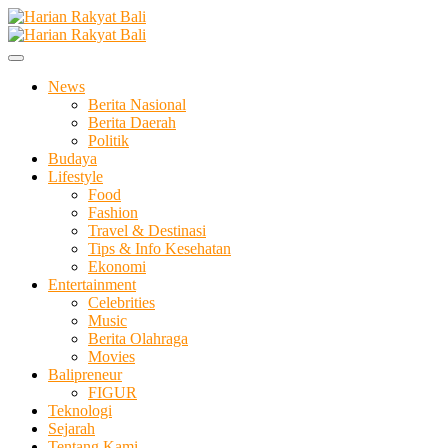
Skip
to
Membangun Semangat Kehidupan dan Berbangsa
content
Harian Rakyat Bali
News
Berita Nasional
Berita Daerah
Politik
Budaya
Lifestyle
Food
Fashion
Travel & Destinasi
Tips & Info Kesehatan
Ekonomi
Entertainment
Celebrities
Music
Berita Olahraga
Movies
Balipreneur
FIGUR
Teknologi
Sejarah
Tentang Kami