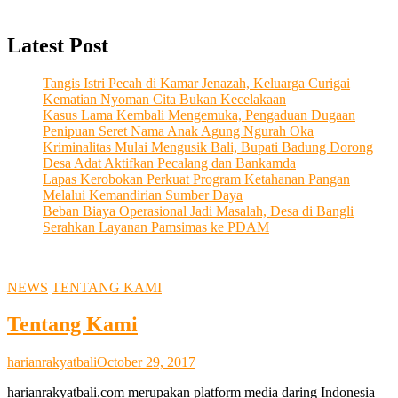
Latest Post
Tangis Istri Pecah di Kamar Jenazah, Keluarga Curigai
Kematian Nyoman Cita Bukan Kecelakaan
Kasus Lama Kembali Mengemuka, Pengaduan Dugaan
Penipuan Seret Nama Anak Agung Ngurah Oka
Kriminalitas Mulai Mengusik Bali, Bupati Badung Dorong
Desa Adat Aktifkan Pecalang dan Bankamda
Lapas Kerobokan Perkuat Program Ketahanan Pangan
Melalui Kemandirian Sumber Daya
Beban Biaya Operasional Jadi Masalah, Desa di Bangli
Serahkan Layanan Pamsimas ke PDAM
NEWS
TENTANG KAMI
Tentang Kami
harianrakyatbali
October 29, 2017
harianrakyatbali.com merupakan platform media daring Indonesia