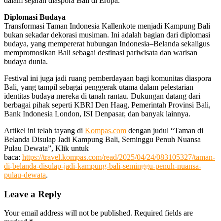
dalam sejarah diaspora Bali di Eropa.
Diplomasi Budaya
Transformasi Taman Indonesia Kallenkote menjadi Kampung Bali
bukan sekadar dekorasi musiman. Ini adalah bagian dari diplomasi
budaya, yang mempererat hubungan Indonesia–Belanda sekaligus
mempromosikan Bali sebagai destinasi pariwisata dan warisan
budaya dunia.
Festival ini juga jadi ruang pemberdayaan bagi komunitas diaspora
Bali, yang tampil sebagai penggerak utama dalam pelestarian
identitas budaya mereka di tanah rantau. Dukungan datang dari
berbagai pihak seperti KBRI Den Haag, Pemerintah Provinsi Bali,
Bank Indonesia London, ISI Denpasar, dan banyak lainnya.
Artikel ini telah tayang di
Kompas.com
dengan judul “Taman di
Belanda Disulap Jadi Kampung Bali, Seminggu Penuh Nuansa
Pulau Dewata”, Klik untuk
baca:
https://travel.kompas.com/read/2025/04/24/083105327/taman-
di-belanda-disulap-jadi-kampung-bali-seminggu-penuh-nuansa-
pulau-dewata
.
Leave a Reply
Your email address will not be published.
Required fields are