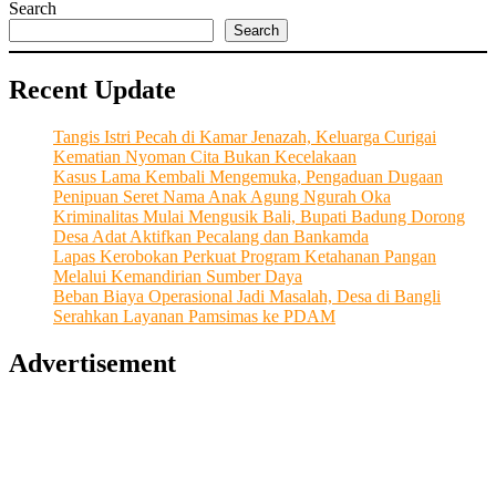
Search
Search
Recent Update
Tangis Istri Pecah di Kamar Jenazah, Keluarga Curigai
Kematian Nyoman Cita Bukan Kecelakaan
Kasus Lama Kembali Mengemuka, Pengaduan Dugaan
Penipuan Seret Nama Anak Agung Ngurah Oka
Kriminalitas Mulai Mengusik Bali, Bupati Badung Dorong
Desa Adat Aktifkan Pecalang dan Bankamda
Lapas Kerobokan Perkuat Program Ketahanan Pangan
Melalui Kemandirian Sumber Daya
Beban Biaya Operasional Jadi Masalah, Desa di Bangli
Serahkan Layanan Pamsimas ke PDAM
Advertisement