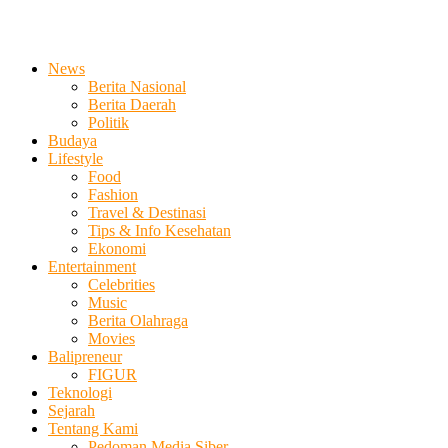
News
Berita Nasional
Berita Daerah
Politik
Budaya
Lifestyle
Food
Fashion
Travel & Destinasi
Tips & Info Kesehatan
Ekonomi
Entertainment
Celebrities
Music
Berita Olahraga
Movies
Balipreneur
FIGUR
Teknologi
Sejarah
Tentang Kami
Pedoman Media Siber