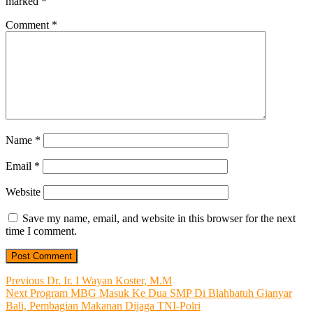
marked
*
Comment
*
Name
*
Email
*
Website
Save my name, email, and website in this browser for the next
time I comment.
Post
Previous
Previous
Dr. Ir. I Wayan Koster, M.M
Next
post:
Next
Program MBG Masuk Ke Dua SMP Di Blahbatuh Gianyar
navigation
post:
Bali, Pembagian Makanan Dijaga TNI-Polri