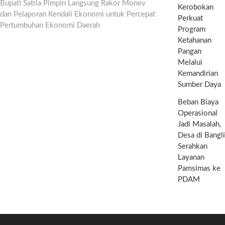
post:
Bupati Satria Pimpin Langsung Rakor Monev
Kerobokan
dan Pelaporan Kendali Ekonomi untuk Percepat
Perkuat
Pertumbuhan Ekonomi Daerah
Program
Ketahanan
Pangan
Melalui
Kemandirian
Sumber Daya
Beban Biaya
Operasional
Jadi Masalah,
Desa di Bangli
Serahkan
Layanan
Pamsimas ke
PDAM