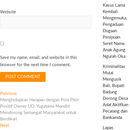
Kasus Lama
Kembali
Website
Mengemuka,
Pengaduan
Dugaan
Penipuan
Seret Nama
Anak Agung
Ngurah Oka
Save my name, email, and website in this
browser for the next time I comment.
Kriminalitas
Mulai
Mengusik
Bali, Bupati
Post
Badung
Previous
Previous
Dorong Desa
post:
Menghidupkan Harapan dengan Pola Pikir
navigation
Adat Aktifkan
Positif Owner UD. Yugatama Mandiri
Pecalang dan
Mendorong Semangat Masyarakat untuk
Bankamda
Berdikari
Next
Next
Lapas