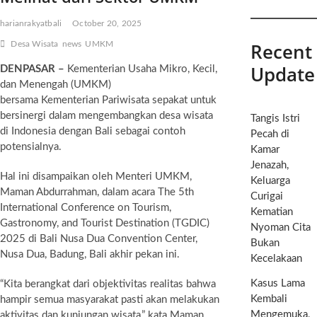
harianrakyatbali
October 20, 2025
Recent
Desa Wisata
news
UMKM
Update
DENPASAR –
Kementerian Usaha Mikro, Kecil,
dan Menengah (UMKM)
bersama Kementerian Pariwisata sepakat untuk
bersinergi dalam mengembangkan desa wisata
Tangis Istri
di Indonesia dengan Bali sebagai contoh
Pecah di
potensialnya.
Kamar
Jenazah,
Hal ini disampaikan oleh Menteri UMKM,
Keluarga
Maman Abdurrahman, dalam acara The 5th
Curigai
International Conference on Tourism,
Kematian
Gastronomy, and Tourist Destination (TGDIC)
Nyoman Cita
2025 di Bali Nusa Dua Convention Center,
Bukan
Nusa Dua, Badung, Bali akhir pekan ini.
Kecelakaan
Kasus Lama
“Kita berangkat dari objektivitas realitas bahwa
Kembali
hampir semua masyarakat pasti akan melakukan
Mengemuka,
aktivitas dan kunjungan wisata,” kata Maman.