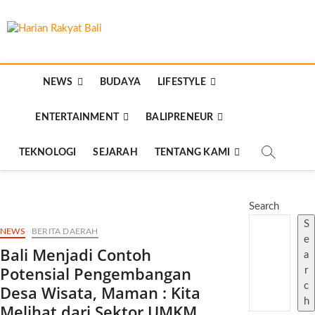
Skip
to
Harian Rakyat
content
MEMBANGUN SEMANGAT KEHIDUPAN DAN
BERBANGSA
Bali
NEWS
BUDAYA
LIFESTYLE
ENTERTAINMENT
BALIPRENEUR
TEKNOLOGI
SEJARAH
TENTANG KAMI
Search
S
NEWS
BERITA DAERAH
e
Bali Menjadi Contoh
a
Potensial Pengembangan
r
c
Desa Wisata, Maman : Kita
h
Melihat dari Sektor UMKM