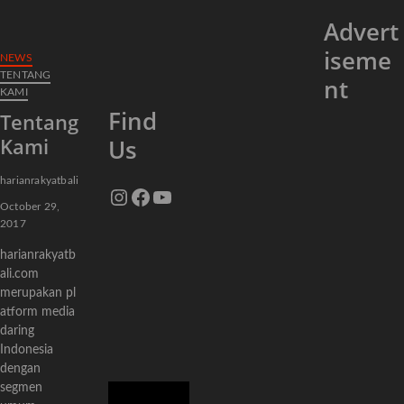
Advert
iseme
NEWS
TENTANG
nt
KAMI
Find
Tentang
Kami
Us
harianrakyatbali
Instagram
Facebook
YouTube
October 29,
2017
harianrakyatb
ali.com
merupakan pl
atform media
daring
Indonesia
dengan
segmen