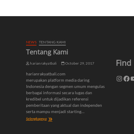
NEWS
TENTANG KAMI
Tentang Kami
Find
harianrakyatbali
October 29, 2017
harianrakyatbali.com
Insta
Fa
Y
merupakan platform media daring
Indonesia dengan segmen umum mengulas
berbagai informasi secara lugas dan
kredibel untuk dijadikan referensi
pemberitaan yang aktual dan independen
serta mampu menjadi starting…
Tentang
Selengkapnya
Kami