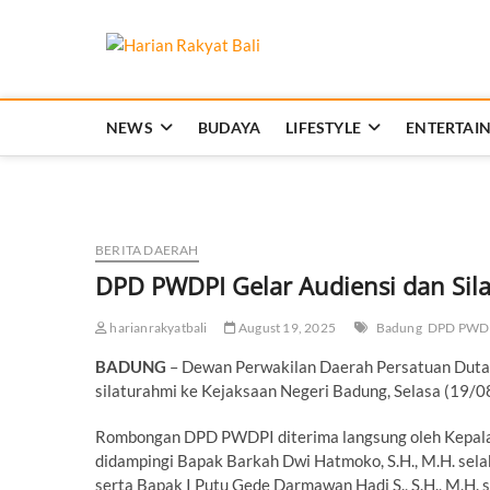
Skip
to
Harian Rakya
content
MEMBANGUN SEMANGAT KEHIDUP
NEWS
BUDAYA
LIFESTYLE
ENTERTAI
BERITA DAERAH
DPD PWDPI Gelar Audiensi dan Sil
harianrakyatbali
August 19, 2025
Badung
DPD PWD
BADUNG
– Dewan Perwakilan Daerah Persatuan Duta
silaturahmi ke Kejaksaan Negeri Badung, Selasa (19/0
Rombongan DPD PWDPI diterima langsung oleh Kepala K
didampingi Bapak Barkah Dwi Hatmoko, S.H., M.H. sel
serta Bapak I Putu Gede Darmawan Hadi S., S.H., M.H.