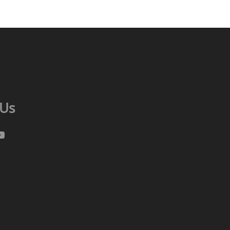
 Us
gram
cebook
ouTube