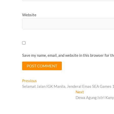
Website
Save my name, email, and website in this browser for t
Post
Previous
Previous
post:
Selamat Jalan IGK Manila, Jenderal Emas SEA Games 
navigation
Next
Next
post:
Dewa Agung Istri Kany