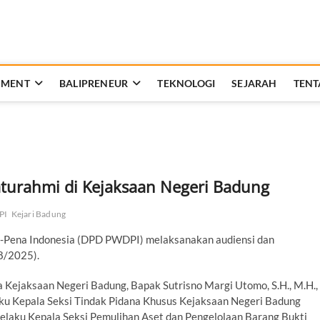
t Bali
AN DAN BERBANGSA
NMENT
BALIPRENEUR
TEKNOLOGI
SEJARAH
TENT
aturahmi di Kejaksaan Negeri Badung
PI
Kejari Badung
-Pena Indonesia (DPD PWDPI) melaksanakan audiensi dan
8/2025).
ejaksaan Negeri Badung, Bapak Sutrisno Margi Utomo, S.H., M.H.,
aku Kepala Seksi Tindak Pidana Khusus Kejaksaan Negeri Badung
 selaku Kepala Seksi Pemulihan Aset dan Pengelolaan Barang Bukti