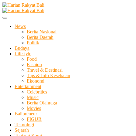
Skip
to
Membangun Semangat Kehidupan dan Berbangsa
content
Harian Rakyat Bali
News
Berita Nasional
Berita Daerah
Politik
Budaya
Lifestyle
Food
Fashion
Travel & Destinasi
Tips & Info Kesehatan
Ekonomi
Entertainment
Celebrities
Music
Berita Olahraga
Movies
Balipreneur
FIGUR
Teknologi
Sejarah
Tentang Kami