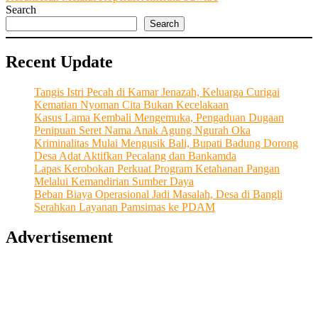
Search
Search
Recent Update
Tangis Istri Pecah di Kamar Jenazah, Keluarga Curigai
Kematian Nyoman Cita Bukan Kecelakaan
Kasus Lama Kembali Mengemuka, Pengaduan Dugaan
Penipuan Seret Nama Anak Agung Ngurah Oka
Kriminalitas Mulai Mengusik Bali, Bupati Badung Dorong
Desa Adat Aktifkan Pecalang dan Bankamda
Lapas Kerobokan Perkuat Program Ketahanan Pangan
Melalui Kemandirian Sumber Daya
Beban Biaya Operasional Jadi Masalah, Desa di Bangli
Serahkan Layanan Pamsimas ke PDAM
Advertisement