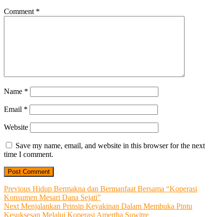
Comment
*
Name
*
Email
*
Website
Save my name, email, and website in this browser for the next
time I comment.
Post
Previous
Previous
Hidup Bermakna dan Bermanfaat Bersama “Koperasi
post:
Konsumen Mesari Dana Sejati”
navigation
Next
Next
Menjalankan Prinsip Keyakinan Dalam Membuka Pintu
post:
Kesuksesan Melalui Koperasi Amertha Suwitre