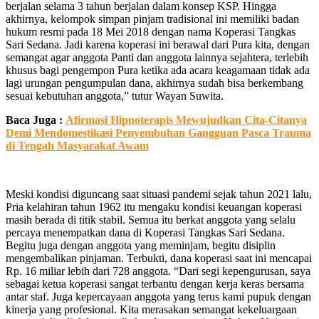
berjalan selama 3 tahun berjalan dalam konsep KSP. Hingga
akhirnya, kelompok simpan pinjam tradisional ini memiliki badan
hukum resmi pada 18 Mei 2018 dengan nama Koperasi Tangkas
Sari Sedana. Jadi karena koperasi ini berawal dari Pura kita, dengan
semangat agar anggota Panti dan anggota lainnya sejahtera, terlebih
khusus bagi pengempon Pura ketika ada acara keagamaan tidak ada
lagi urungan pengumpulan dana, akhirnya sudah bisa berkembang
sesuai kebutuhan anggota,” tutur Wayan Suwita.
Baca Juga :
Afirmasi Hipnoterapis Mewujudkan Cita-Citanya
Demi Mendomestikasi Penyembuhan Gangguan Pasca Trauma
di Tengah Masyarakat Awam
Meski kondisi diguncang saat situasi pandemi sejak tahun 2021 lalu,
Pria kelahiran tahun 1962 itu mengaku kondisi keuangan koperasi
masih berada di titik stabil. Semua itu berkat anggota yang selalu
percaya menempatkan dana di Koperasi Tangkas Sari Sedana.
Begitu juga dengan anggota yang meminjam, begitu disiplin
mengembalikan pinjaman. Terbukti, dana koperasi saat ini mencapai
Rp. 16 miliar lebih dari 728 anggota. “Dari segi kepengurusan, saya
sebagai ketua koperasi sangat terbantu dengan kerja keras bersama
antar staf. Juga kepercayaan anggota yang terus kami pupuk dengan
kinerja yang profesional. Kita merasakan semangat kekeluargaan