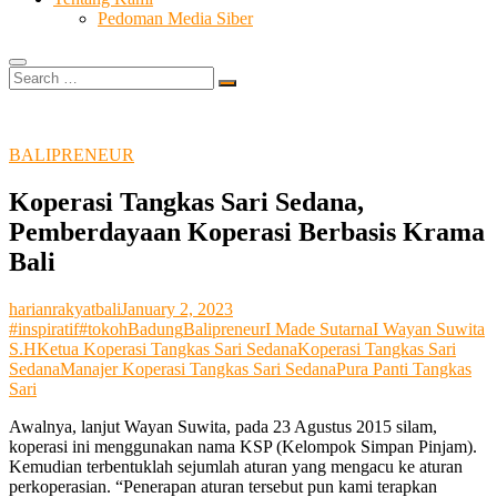
Pedoman Media Siber
Search
…
BALIPRENEUR
Koperasi Tangkas Sari Sedana,
Pemberdayaan Koperasi Berbasis Krama
Bali
harianrakyatbali
January 2, 2023
#inspiratif
#tokoh
Badung
Balipreneur
I Made Sutarna
I Wayan Suwita
S.H
Ketua Koperasi Tangkas Sari Sedana
Koperasi Tangkas Sari
Sedana
Manajer Koperasi Tangkas Sari Sedana
Pura Panti Tangkas
Sari
Awalnya, lanjut Wayan Suwita, pada 23 Agustus 2015 silam,
koperasi ini menggunakan nama KSP (Kelompok Simpan Pinjam).
Kemudian terbentuklah sejumlah aturan yang mengacu ke aturan
perkoperasian. “Penerapan aturan tersebut pun kami terapkan