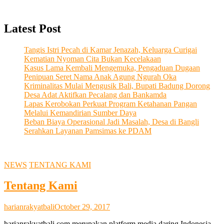
Latest Post
Tangis Istri Pecah di Kamar Jenazah, Keluarga Curigai
Kematian Nyoman Cita Bukan Kecelakaan
Kasus Lama Kembali Mengemuka, Pengaduan Dugaan
Penipuan Seret Nama Anak Agung Ngurah Oka
Kriminalitas Mulai Mengusik Bali, Bupati Badung Dorong
Desa Adat Aktifkan Pecalang dan Bankamda
Lapas Kerobokan Perkuat Program Ketahanan Pangan
Melalui Kemandirian Sumber Daya
Beban Biaya Operasional Jadi Masalah, Desa di Bangli
Serahkan Layanan Pamsimas ke PDAM
NEWS
TENTANG KAMI
Tentang Kami
harianrakyatbali
October 29, 2017
harianrakyatbali.com merupakan platform media daring Indonesia